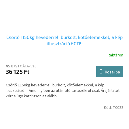
Csörlő 1150kg hevederrel, burkolt, kötőelemekkel, a kép
illusztráció F0119
Raktáron
45 879 Ft ÁFA-val
36 125 Ft
Kosárba
Csörlő 1150kg hevederrel, burkolt, kötőelemekkel, a kép
illusztráció Amennyiben az utánfutó tartozékról csak Árajánlatot
kérne úgy kattintson az alábbi...
Kód:
T0022