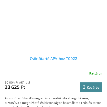
Csörlőtartó APA-hoz T0022
Raktáron
30 004 Ft ÁFA-val
23 625 Ft
Kosárba
A csörlőtartó kiváló megoldás a csörlők stabil rögzítésére,
biztosítva a megbízható és biztonságos használatot. Erős és tartós