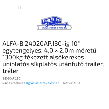
Ugrás
KOSÁR
a
fő
tartalomhoz
ALFA-B 24020AP.130-ig 10″
egytengelyes, 4,0 × 2,0m méretű,
1300kg fékezett alsókerekes
uniplatós síkplatós utánfutó trailer,
tréler
24020AP.130
A
Nincs értékelés
Ugrás az értékeléshez
Márka:
ALFA
termék
átlagos
értékelése
5-
ből