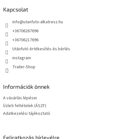
b
l
Kapcsolat
é
info
@
utanfuto-alkatresz.hu
c
+36706267696
+36706217696
Utánfutó értékesítés és bérlés
instagram
Trailer-Shop
Információk önnek
A vásárlás lépései
Üzleti feltételek (ÁSZF)
Adatkezelési tájékoztató
Feliratkozás hírlevélre