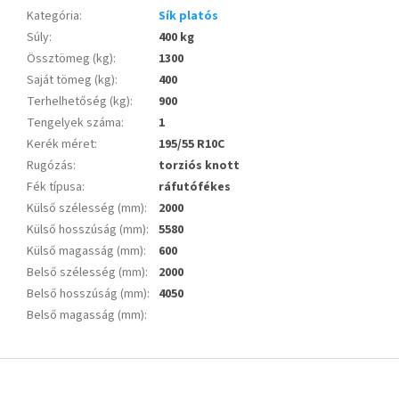
Kategória
:
Sík platós
Súly
:
400 kg
Össztömeg (kg)
:
1300
Saját tömeg (kg)
:
400
Terhelhetőség (kg)
:
900
Tengelyek száma
:
1
Kerék méret
:
195/55 R10C
Rugózás
:
torziós knott
Fék típusa
:
ráfutófékes
Külső szélesség (mm)
:
2000
Külső hosszúság (mm)
:
5580
Külső magasság (mm)
:
600
Belső szélesség (mm)
:
2000
Belső hosszúság (mm)
:
4050
Belső magasság (mm)
:
L
á