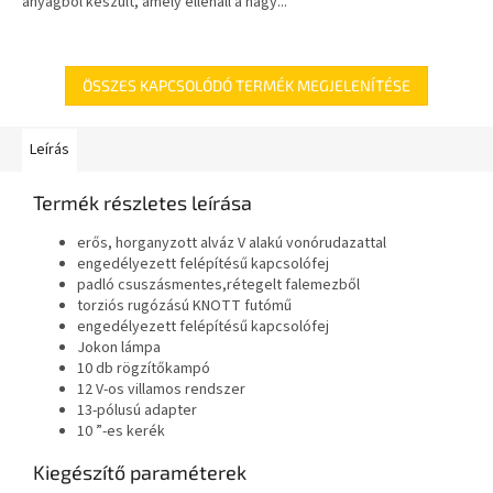
anyagból készült, amely ellenáll a nagy...
ÖSSZES KAPCSOLÓDÓ TERMÉK MEGJELENÍTÉSE
Leírás
Termék részletes leírása
erős, horganyzott alváz V alakú vonórudazattal
engedélyezett felépítésű kapcsolófej
padló csuszásmentes,rétegelt falemezből
torziós rugózású KNOTT futómű
engedélyezett felépítésű kapcsolófej
Jokon lámpa
10 db rögzítőkampó
12 V-os villamos rendszer
13-pólusú adapter
10 ”-es kerék
Kiegészítő paraméterek