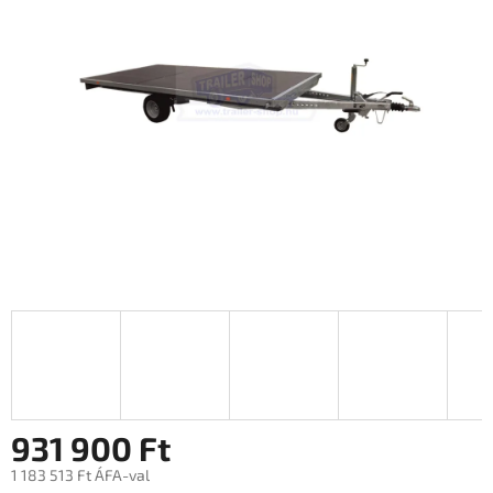
0,0
csillag.
931 900 Ft
1 183 513 Ft ÁFA-val