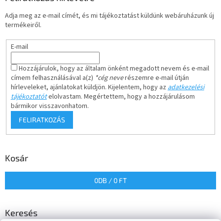
Adja meg az e-mail címét, és mi tájékoztatást küldünk webáruházunk új
termékeiről.
E-mail
Hozzájárulok, hogy az általam önként megadott nevem és e-mail
címem felhasználásával a(z)
*cég neve
részemre e-mail útján
hírleveleket, ajánlatokat küldjön. Kijelentem, hogy az
adatkezelési
tájékoztatót
elolvastam. Megértettem, hogy a hozzájárulásom
bármikor visszavonhatom.
FELIRATKOZÁS
Kosár
0
DB /
0 FT
Keresés