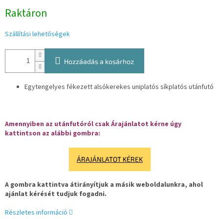
Egységár:
Raktáron
Szállítási lehetőségek
Hozzáadás a kosárhoz
Egytengelyes fékezett alsókerekes uniplatós síkplatós utánfutó
Amennyiben az utánfutóról csak Árajánlatot kérne úgy
kattintson az alábbi gombra:
ÁRAJÁNLATOT KÉREK
A gombra kattintva átirányítjuk a másik weboldalunkra, ahol
ajánlat kérését tudjuk fogadni.
Részletes információ