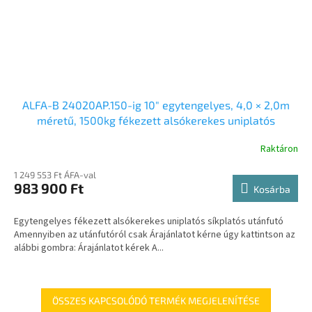
ALFA-B 24020AP.150-ig 10″ egytengelyes, 4,0 × 2,0m
méretű, 1500kg fékezett alsókerekes uniplatós
síkplatós utánfutó trailer, tréler és autószállító tréler
Raktáron
1 249 553 Ft ÁFA-val
983 900 Ft
Kosárba
Egytengelyes fékezett alsókerekes uniplatós síkplatós utánfutó
Amennyiben az utánfutóról csak Árajánlatot kérne úgy kattintson az
alábbi gombra: Árajánlatot kérek A...
ÖSSZES KAPCSOLÓDÓ TERMÉK MEGJELENÍTÉSE