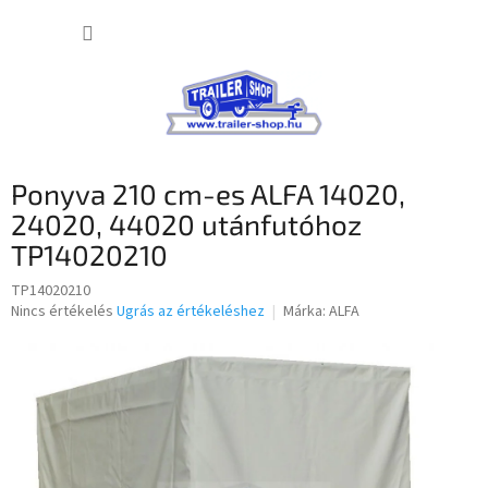
Ugrás
KOSÁR
a
fő
tartalomhoz
Ponyva 210 cm-es ALFA 14020,
24020, 44020 utánfutóhoz
TP14020210
TP14020210
A
Nincs értékelés
Ugrás az értékeléshez
Márka:
ALFA
termék
átlagos
értékelése
5-
ből
0,0
csillag.