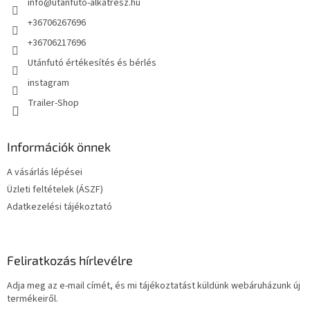
info
@
utanfuto-alkatresz.hu
c
+36706267696
+36706217696
Utánfutó értékesítés és bérlés
instagram
Trailer-Shop
Információk önnek
A vásárlás lépései
Üzleti feltételek (ÁSZF)
Adatkezelési tájékoztató
Feliratkozás hírlevélre
Adja meg az e-mail címét, és mi tájékoztatást küldünk webáruházunk új
termékeiről.