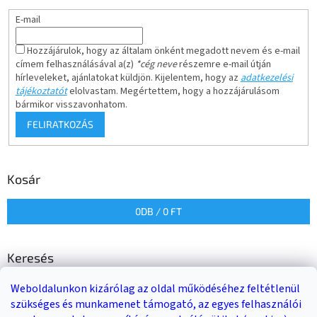
E-mail
Hozzájárulok, hogy az általam önként megadott nevem és e-mail
címem felhasználásával a(z)
*cég neve
részemre e-mail útján
hírleveleket, ajánlatokat küldjön. Kijelentem, hogy az
adatkezelési
tájékoztatót
elolvastam. Megértettem, hogy a hozzájárulásom
bármikor visszavonhatom.
FELIRATKOZÁS
Kosár
0
DB /
0 FT
Keresés
Weboldalunkon kizárólag az oldal működéséhez feltétlenül
KERESÉS
szükséges és munkamenet támogató, az egyes felhasználói