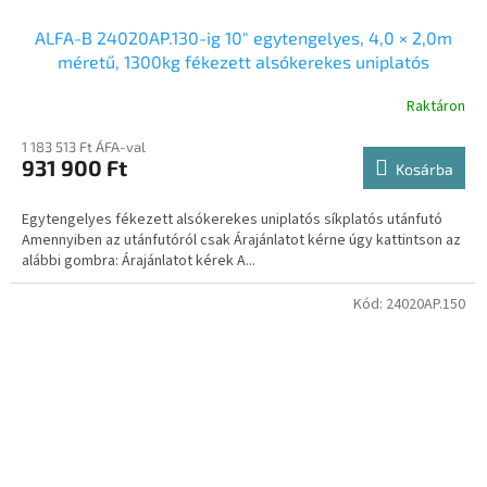
ALFA-B 24020AP.130-ig 10″ egytengelyes, 4,0 × 2,0m
méretű, 1300kg fékezett alsókerekes uniplatós
síkplatós utánfutó trailer, tréler
Raktáron
1 183 513 Ft ÁFA-val
931 900 Ft
Kosárba
Egytengelyes fékezett alsókerekes uniplatós síkplatós utánfutó
Amennyiben az utánfutóról csak Árajánlatot kérne úgy kattintson az
alábbi gombra: Árajánlatot kérek A...
Kód:
24020AP.150