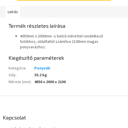
Leírás
Termék részletes leírása
4050mm x 2000mm -s belső mérettel rendelkező
futókhoz, oldalfaltól számítva 2100mm magas
ponyvavázhoz.
Kiegészítő paraméterek
Kategória
:
Ponyvák
Súly
:
35.2 kg
Mérete (mm)
:
4050 x 2000 x 2100
L
á
b
l
Kapcsolat
é