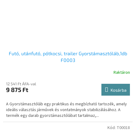
Futó, utánfutó, pótkocsi, trailer Gyorstámasztóláb,1db
F0003
Raktáron
12 541 Ft ÁFA-val
9 875 Ft
Kosárba
A Gyorstámasztóláb egy praktikus és megbízható tartozék, amely
ideális választás járművek és vontatmányok stabilizálásához. A
termék egy darab gyorstámasztólábat tartalmaz,...
Kód:
T00018