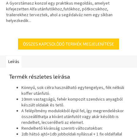
A Gyorstámasz konzol egy praktikus megoldás, amelyet
kifejezetten Alfa utánfutókhoz,futókhoz, pótkocsikhoz,
trailerekhez terveztek, ahol a segédalváz nem egy síkban
helyezkedik...
ÖSSZES KAPCSOLÓDÓ TERMÉK MEGJELENÍTÉSE
Leírás
Termék részletes leírása
Könnyű, sok célra használható egytengelyes, fék nélküli
koffer utánfutó.
10mm vastagságú, fehér kompozit szendvics anyagból
készült oldalak és tető.
A felépítmény modulokból épül fel, így megrendeléskor
összeállíthatja a kívánt utánfutót vagy akár később is
rendelhet, lecserélheti az elemet.
Rendelhető kívánság szerinti változatokban:
2db hátsó ajtó+1db jobboldali nyílással + 1 fix oldalfallal