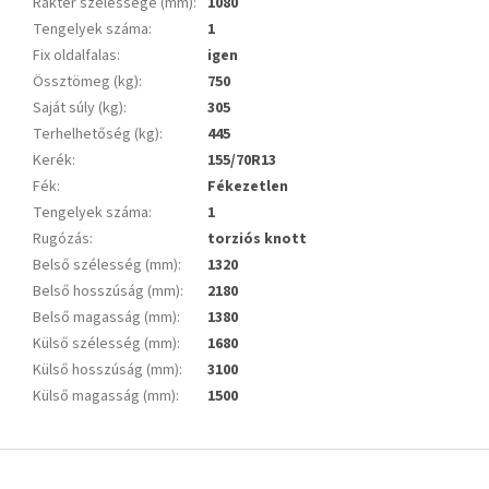
Raktér szélessége (mm)
:
1080
Tengelyek száma
:
1
Fix oldalfalas
:
igen
Össztömeg (kg)
:
750
Saját súly (kg)
:
305
Terhelhetőség (kg)
:
445
Kerék
:
155/70R13
Fék
:
Fékezetlen
Tengelyek száma
:
1
Rugózás
:
torziós knott
Belső szélesség (mm)
:
1320
Belső hosszúság (mm)
:
2180
Belső magasság (mm)
:
1380
Külső szélesség (mm)
:
1680
Külső hosszúság (mm)
:
3100
Külső magasság (mm)
:
1500
L
á