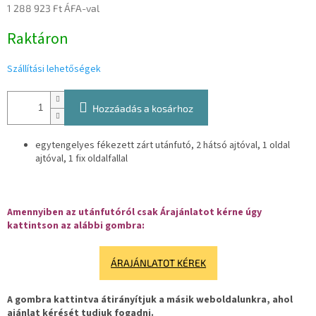
1 288 923 Ft ÁFA-val
Egységár:
Raktáron
Szállítási lehetőségek
Hozzáadás a kosárhoz
egytengelyes fékezett zárt utánfutó, 2 hátsó ajtóval, 1 oldal
ajtóval, 1 fix oldalfallal
Amennyiben az utánfutóról csak Árajánlatot kérne úgy
kattintson az alábbi gombra:
ÁRAJÁNLATOT KÉREK
A gombra kattintva átirányítjuk a másik weboldalunkra, ahol
ajánlat kérését tudjuk fogadni.