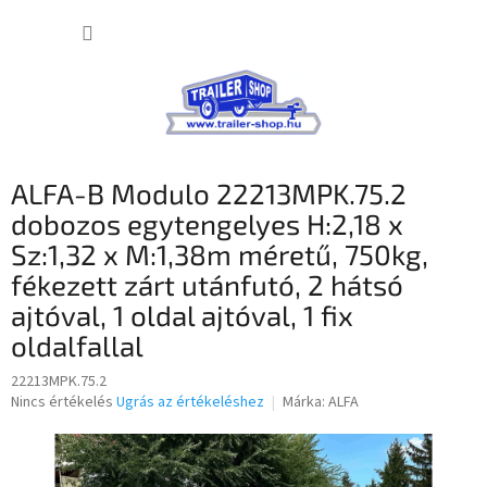
Ugrás
KOSÁR
a
fő
tartalomhoz
ALFA-B Modulo 22213MPK.75.2
dobozos egytengelyes H:2,18 x
Sz:1,32 x M:1,38m méretű, 750kg,
fékezett zárt utánfutó, 2 hátsó
ajtóval, 1 oldal ajtóval, 1 fix
oldalfallal
22213MPK.75.2
A
Nincs értékelés
Ugrás az értékeléshez
Márka:
ALFA
termék
átlagos
értékelése
5-