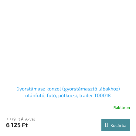
Gyorstámasz konzol (gyorstámasztó lábakhoz)
utánfutó, futó, pótkocsi, trailer T00018
Raktáron
7 779 Ft ÁFA-val
6 125 Ft
Kosárba