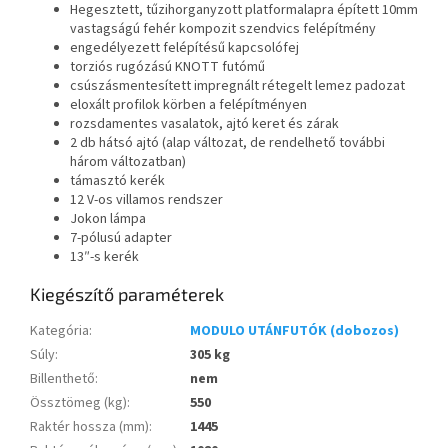
Hegesztett, tűzihorganyzott platformalapra épített 10mm
vastagságú fehér kompozit szendvics felépítmény
engedélyezett felépítésű kapcsolófej
torziós rugózású KNOTT futómű
csúszásmentesített impregnált rétegelt lemez padozat
eloxált profilok körben a felépítményen
rozsdamentes vasalatok, ajtó keret és zárak
2 db hátsó ajtó (alap változat, de rendelhető további
három változatban)
támasztó kerék
12 V-os villamos rendszer
Jokon lámpa
7-pólusú adapter
13″-s kerék
Kiegészítő paraméterek
Kategória
:
MODULO UTÁNFUTÓK (dobozos)
Súly
:
305 kg
Billenthető
:
nem
Össztömeg (kg)
:
550
Raktér hossza (mm)
:
1445