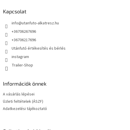
b
l
Kapcsolat
é
info
@
utanfuto-alkatresz.hu
c
+36706267696
+36706217696
Utánfutó értékesítés és bérlés
instagram
Trailer-Shop
Információk önnek
A vásárlás lépései
Üzleti feltételek (ÁSZF)
Adatkezelési tájékoztató