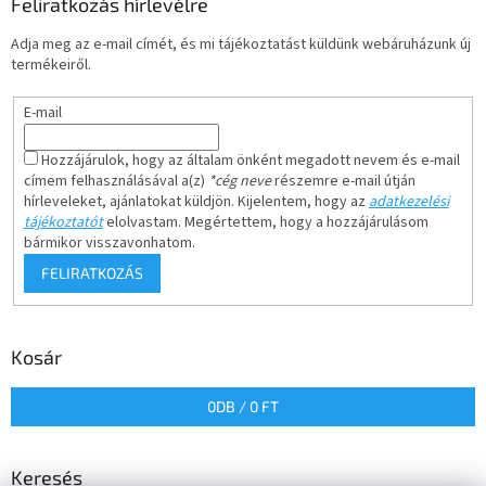
Feliratkozás hírlevélre
Adja meg az e-mail címét, és mi tájékoztatást küldünk webáruházunk új
termékeiről.
E-mail
Hozzájárulok, hogy az általam önként megadott nevem és e-mail
címem felhasználásával a(z)
*cég neve
részemre e-mail útján
hírleveleket, ajánlatokat küldjön. Kijelentem, hogy az
adatkezelési
tájékoztatót
elolvastam. Megértettem, hogy a hozzájárulásom
bármikor visszavonhatom.
FELIRATKOZÁS
Kosár
0
DB /
0 FT
Keresés