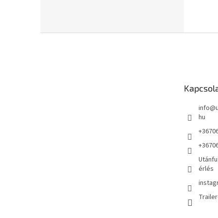
L
á
b
l
é
Kapcsol
c
info
@
hu
+3670
+3670
Utánfu
érlés
instag
Traile