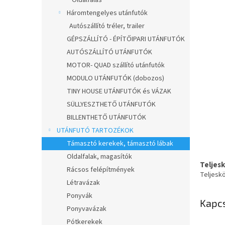
Oldalfalas
Háromtengelyes utánfutók
Autószállító tréler, trailer
GÉPSZÁLLÍTÓ - ÉPÍTŐIPARI UTÁNFUTÓK
AUTÓSZÁLLÍTÓ UTÁNFUTÓK
MOTOR- QUAD szállító utánfutók
MODULO UTÁNFUTÓK (dobozos)
TINY HOUSE UTÁNFUTÓK és VÁZAK
SÜLLYESZTHETŐ UTÁNFUTÓK
BILLENTHETŐ UTÁNFUTÓK
UTÁNFUTÓ TARTOZÉKOK
Támasztó kerekek, támasztó lábak
Oldalfalak, magasítók
Teljes
Rácsos felépítmények
Teljesk
Létravázak
Ponyvák
Kapc
Ponyvavázak
Pótkerekek