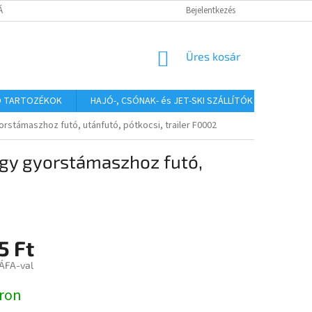
TÁJÉKOZTATÓ
Bejelentkezés
KOSÁR
Üres kosár
Ó TARTOZÉKOK
HAJÓ-, CSÓNAK- és JET-SKI SZÁLLÍTÓK
HAJÓS
stámaszhoz futó, utánfutó, pótkocsi, trailer F0002
gy gyorstámaszhoz futó,
5 Ft
 ÁFA-val
:
ron