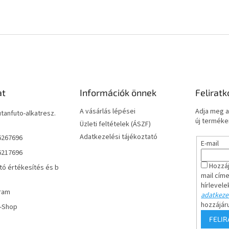
at
Információk önnek
Feliratk
A vásárlás lépései
Adja meg a
utanfuto-alkatresz.
új termékei
Üzleti feltételek (ÁSZF)
Adatkezelési tájékoztató
6267696
E-mail
6217696
Hozzáj
tó értékesítés és b
mail cím
hírlevele
ram
adatkezel
hozzájár
r-Shop
FELI