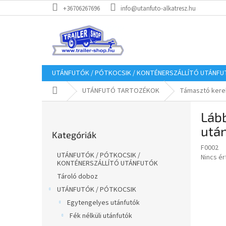
Ugrás
+36706267696
info@utanfuto-alkatresz.hu
a
fő
tartalomhoz
UTÁNFUTÓK / PÓTKOCSIK / KONTÉNERSZÁLLÍTÓ UTÁNF
Kezdőlap
UTÁNFUTÓ TARTOZÉKOK
Támasztó kere
O
Láb
l
Kategóriák
d
után
Kategóriák
átugrása
a
F0002
l
UTÁNFUTÓK / PÓTKOCSIK /
A
Nincs é
s
KONTÉNERSZÁLLÍTÓ UTÁNFUTÓK
termék
ó
átlagos
Tároló doboz
p
értékel
UTÁNFUTÓK / PÓTKOCSIK
a
5-
Egytengelyes utánfutók
ből
n
0,0
Fék nélküli utánfutók
e
csillag.