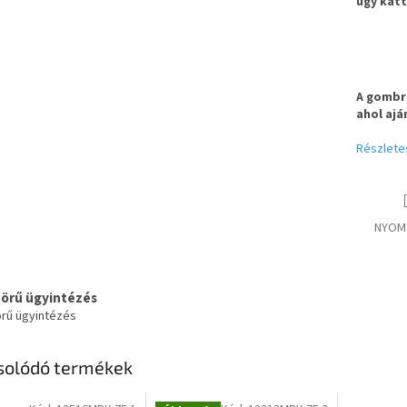
úgy katt
A gombra
ahol ajá
Részlete
NYOM
körű ügyintézés
örű ügyintézés
solódó termékek