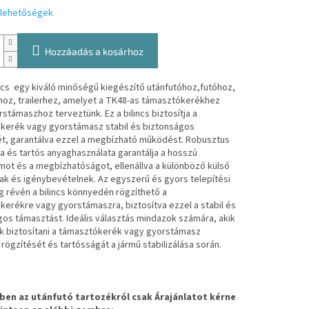
i lehetőségek
Hozzáadás a kosárhoz
ncs egy kiváló minőségű kiegészítő utánfutóhoz,futóhoz,
hoz, trailerhez, amelyet a TK48-as támasztókerékhez
stámaszhoz terveztünk. Ez a bilincs biztosítja a
kerék vagy gyorstámasz stabil és biztonságos
ét, garantálva ezzel a megbízható működést. Robusztus
sa és tartós anyaghasználata garantálja a hosszú
mot és a megbízhatóságot, ellenállva a különböző külső
ak és igénybevételnek. Az egyszerű és gyors telepítési
 révén a bilincs könnyedén rögzíthető a
erékre vagy gyorstámaszra, biztosítva ezzel a stabil és
os támasztást. Ideális választás mindazok számára, akik
k biztosítani a támasztókerék vagy gyorstámasz
 rögzítését és tartósságát a jármű stabilizálása során.
en az utánfutó tartozékról csak Árajánlatot kérne