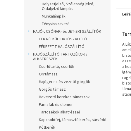
gombra
Helyzetjelző, Szélességjelző,
Oldaljelző lámpák
Leírá
Munkalámpák
Fényvisszaverő
HAJÓ-, CSÓNAK- és JET-SKI SZÁLLÍTÓK
Ter
FÉK NÉLKÜLI HAJÓSZÁLLÍTÓ
A Lá
FÉKEZETT HAJÓSZÁLLÍTÓ
amel
HAJÓSZÁLLÍTÓ TARTOZÉKOK /
bizt
ALKATRÉSZEK
ezze
Csörlőtartó, csörlők
a ho
igén
Orrtámasz
rögz
Hajógerinc és vezető görgők
bizt
táma
Görgős támasz
stabi
Bevezető kerekes támaszok
Párnafák és elemei
Tartozékok alkatrészei
Kapcsolófej, támasztó kerék, sárvédő
Pótkerék