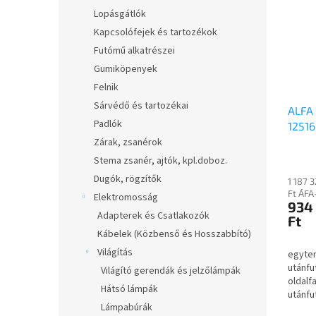
Lopásgátlók
Kapcsolófejek és tartozékok
Futómű alkatrészei
Gumiköpenyek
Felnik
Sárvédő és tartozékai
ALFA
Padlók
12516
egyte
Zárak, zsanérok
Sz:1,
Stema zsanér, ajtók, kpl.doboz.
750kg
Dugók, rögzítők
1 187 
utánf
Ft ÁFA
Elektromosság
fix o
934
Adapterek és Csatlakozók
Ft
Kábelek (Közbenső és Hosszabbító)
Világítás
egyten
utánfut
Világító gerendák és jelzőlámpák
oldalf
Hátsó lámpák
utánfu
Lámpabúrák
kérne 