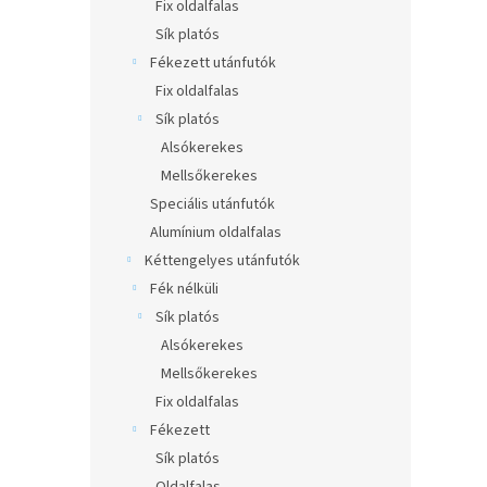
l
Fix oldalfalas
Sík platós
Fékezett utánfutók
Fix oldalfalas
Sík platós
Alsókerekes
Mellsőkerekes
Speciális utánfutók
Alumínium oldalfalas
Kéttengelyes utánfutók
Fék nélküli
Sík platós
Alsókerekes
Mellsőkerekes
Fix oldalfalas
Fékezett
Sík platós