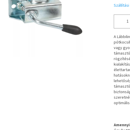
Szállítás
A Lábbili
pótkocsi
vagy gyor
támasztó
rögzítés
kialakítá
élettarta
hatásokn
lehetőség
támasztók
biztonság
szeretné
optimális
Amennyib