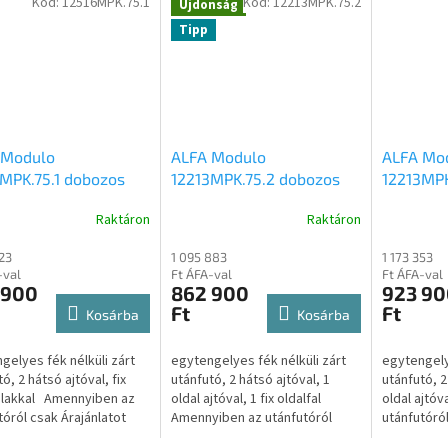
Kód:
12516MPK.75.1
Kód:
12213MPK.75.2
Újdonság
Tipp
 Modulo
ALFA Modulo
ALFA Mo
MPK.75.1 dobozos
12213MPK.75.2 dobozos
12213MPK
ngelyes H:2,52 x
egytengelyes H:2,18 x
egytenge
Raktáron
Raktáron
56 x M:1,4m méretű,
SZ:1,32 x M:1,38m méretű,
Sz:1,32 
, fék nélküli zárt
750kg fék nélküli zárt
750kg fék
323
1 095 883
1 173 353
utó, 2 hátsó ajtóval,
utánfutó, 2 hátsó ajtóval,
utánfutó,
-val
Ft ÁFA-val
Ft ÁFA-val
ldalfalakkal
1 oldal ajtóval, 1 fix
2 oldal a
 900
862 900
923 90
oldalfal
Ft
Ft
Kosárba
Kosárba
gelyes fék nélküli zárt
egytengelyes fék nélküli zárt
egytengelye
ó, 2 hátsó ajtóval, fix
utánfutó, 2 hátsó ajtóval, 1
utánfutó, 2
alakkal Amennyiben az
oldal ajtóval, 1 fix oldalfal
oldal ajtó
tóról csak Árajánlatot
Amennyiben az utánfutóról
utánfutóról
úgy kattintson az alábbi
csak Árajánlatot kérne úgy
kérne úgy k