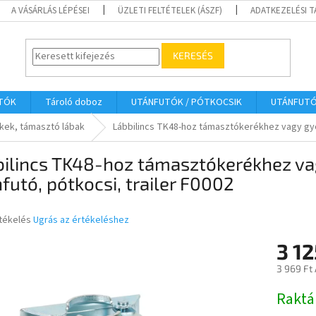
A VÁSÁRLÁS LÉPÉSEI
ÜZLETI FELTÉTELEK (ÁSZF)
ADATKEZELÉSI 
KERESÉS
UTÓK
Tároló doboz
UTÁNFUTÓK / PÓTKOCSIK
UTÁNFUT
kek, támasztó lábak
Lábbilincs TK48-hoz támasztókerékhez vagy gyor
bilincs TK48-hoz támasztókerékhez va
futó, pótkocsi, trailer F0002
rtékelés
Ugrás az értékeléshez
3 12
ése
3 969 Ft
Egységár
Raktá