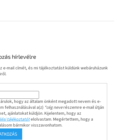
ozás hírlevélre
z e-mail címét, és mi tájékoztatást küldünk webáruházunk
ről.
árulok, hogy az általam önként megadott nevem és e-
em felhasználásával a(z)
*cég neve
részemre e-mail útján
ket, ajánlatokat küldjön. Kijelentem, hogy az
ési tájékoztatót
elolvastam. Megértettem, hogy a
ulásom bármikor visszavonhatom.
RATKOZÁS