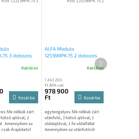
Kód:
12213MPK.75.3
Kód:
12516MPK.75.2
dulo
ALFA Modulo
.75.3 dobozos
12516MPK.75.2 dobozos
Következő
lyes H:2,18 x
egytengelyes H:2,52 x
termék
Raktáron
Raktáron
x M:1,38m méretű,
Sz:1,56 x M:1,4m méretű,
 nélküli zárt
750kg, fék nélküli zárt
1 243 203
 2 hátsó ajtóval,
utánfutó, 2 hátsó ajtóval,
Ft ÁFA-val
jtóval
1 oldalajtóval, 1 fix
0
978 900
oldalfallal
Ft
Kosárba
Kosárba
s fék nélküli zárt
egytengelyes fék nélküli zárt
 hátsó ajtóval, 2
utánfutó, 2 hátsó ajtóval, 1
val Amennyiben az
oldalajtóval, 1 fix oldalfallal
 csak Árajánlatot
Amennyiben az utánfutóról
attintson az alábbi
csak Árajánlatot kérne úgy