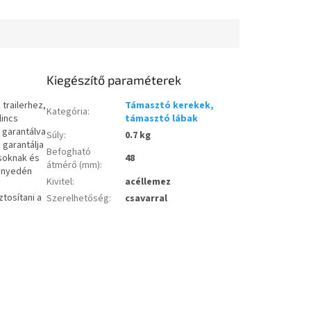
kattintson az alábbi...
Kiegészítő paraméterek
trailerhez,
Támasztó kerekek,
Kategória
:
lincs
támasztó lábak
 garantálva
Súly
:
0.7 kg
 garantálja
Befogható
ásoknak és
48
átmérő (mm)
:
önnyedén
Kivitel
:
acéllemez
tosítani a
Szerelhetőség
:
csavarral