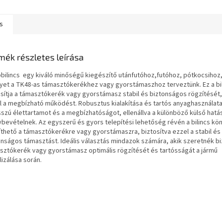
:...
kattintson az alábbi...
gombra:...
s
mék részletes leírása
bbilincs egy kiváló minőségű kiegészítő utánfutóhoz,futóhoz, pótkocsihoz, 
yet a TK48-as támasztókerékhez vagy gyorstámaszhoz terveztünk. Ez a bi
osítja a támasztókerék vagy gyorstámasz stabil és biztonságos rögzítését,
l a megbízható működést. Robusztus kialakítása és tartós anyaghasználata
sszú élettartamot és a megbízhatóságot, ellenállva a különböző külső hat
ybevételnek. Az egyszerű és gyors telepítési lehetőség révén a bilincs k
íthető a támasztókerékre vagy gyorstámaszra, biztosítva ezzel a stabil és
onságos támasztást. Ideális választás mindazok számára, akik szeretnék biz
sztókerék vagy gyorstámasz optimális rögzítését és tartósságát a jármű
lizálása során.