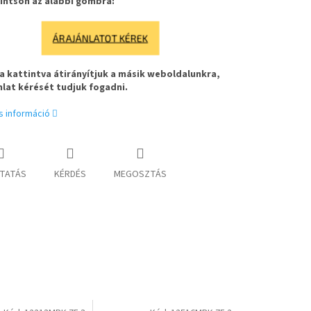
intson az alábbi gombra:
ÁRAJÁNLATOT KÉREK
 kattintva átirányítjuk a másik weboldalunkra,
nlat kérését tudjuk fogadni.
s információ
TATÁS
KÉRDÉS
MEGOSZTÁS