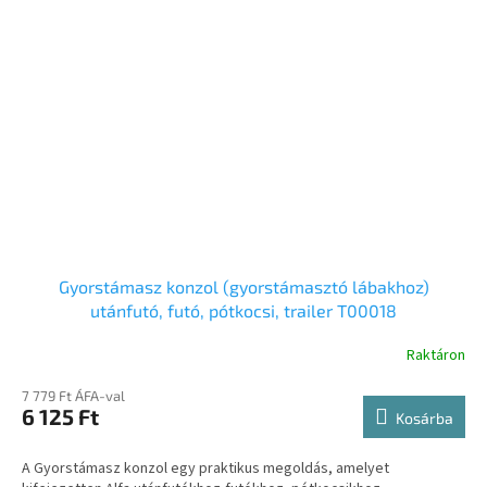
Gyorstámasz konzol (gyorstámasztó lábakhoz)
utánfutó, futó, pótkocsi, trailer T00018
Raktáron
7 779 Ft ÁFA-val
6 125 Ft
Kosárba
A Gyorstámasz konzol egy praktikus megoldás, amelyet