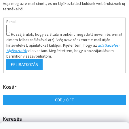
Adja meg az e-mail címét, és mi tájékoztatást küldünk webáruházunk új
termékeiről.
E-mail
Hozzájárulok, hogy az általam önként megadott nevem és e-mail
címem felhasználásával a(z)
*cég neve
részemre e-mail útján
hírleveleket, ajánlatokat küldjön. Kijelentem, hogy az
adatkezelési
tájékoztatót
elolvastam. Megértettem, hogy a hozzájárulásom
bármikor visszavonhatom.
FELIRATKOZÁS
Kosár
0
DB /
0 FT
Keresés