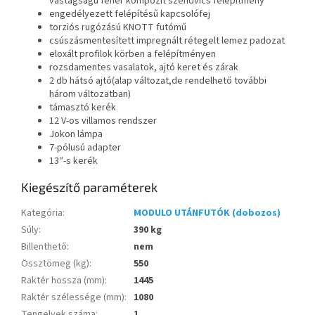
vastagságú fehér kompozit szendvics felépítmény
engedélyezett felépítésű kapcsolófej
torziós rugózású KNOTT futómű
csúszásmentesített impregnált rétegelt lemez padozat
eloxált profilok körben a felépítményen
rozsdamentes vasalatok, ajtó keret és zárak
2 db hátsó ajtó(alap változat,de rendelhető további
három változatban)
támasztó kerék
12 V-os villamos rendszer
Jokon lámpa
7-pólusú adapter
13″-s kerék
Kiegészítő paraméterek
Kategória
:
MODULO UTÁNFUTÓK (dobozos)
Súly
:
390 kg
Billenthető
:
nem
Össztömeg (kg)
:
550
Raktér hossza (mm)
:
1445
Raktér szélessége (mm)
:
1080
Tengelyek száma
:
1