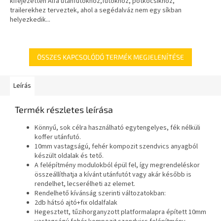
kifejezetten Alfa utánfutókhoz,futókhoz, pótkocsikhoz,
trailerekhez terveztek, ahol a segédalváz nem egy síkban
helyezkedik...
ÖSSZES KAPCSOLÓDÓ TERMÉK MEGJELENÍTÉSE
Leírás
Termék részletes leírása
Könnyű, sok célra használható egytengelyes, fék nélküli
koffer utánfutó.
10mm vastagságú, fehér kompozit szendvics anyagból
készült oldalak és tető.
A felépítmény modulokból épül fel, így megrendeléskor
összeállíthatja a kívánt utánfutót vagy akár később is
rendelhet, lecserélheti az elemet.
Rendelhető kívánság szerinti változatokban:
2db hátsó ajtó+fix oldalfalak
Hegesztett, tűzihorganyzott platformalapra épített 10mm