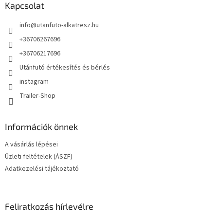
l
Kapcsolat
é
info
@
utanfuto-alkatresz.hu
c
+36706267696
+36706217696
Utánfutó értékesítés és bérlés
instagram
Trailer-Shop
Információk önnek
A vásárlás lépései
Üzleti feltételek (ÁSZF)
Adatkezelési tájékoztató
Feliratkozás hírlevélre