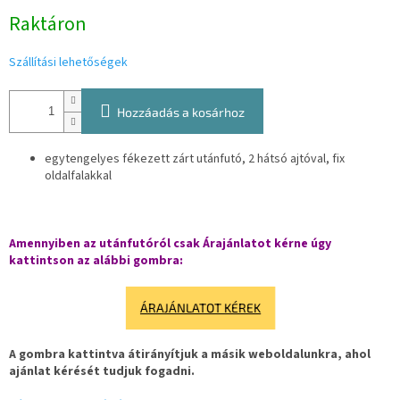
Egységár:
Raktáron
Szállítási lehetőségek
Hozzáadás a kosárhoz
egytengelyes fékezett zárt utánfutó, 2 hátsó ajtóval, fix
oldalfalakkal
Amennyiben az utánfutóról csak Árajánlatot kérne úgy
kattintson az alábbi gombra:
ÁRAJÁNLATOT KÉREK
A gombra kattintva átirányítjuk a másik weboldalunkra, ahol
ajánlat kérését tudjuk fogadni.