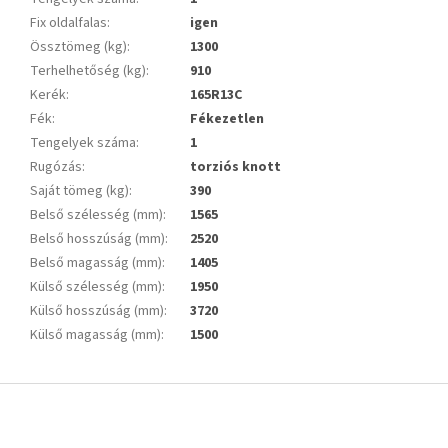
Fix oldalfalas
:
igen
Össztömeg (kg)
:
1300
Terhelhetőség (kg)
:
910
Kerék
:
165R13C
Fék
:
Fékezetlen
Tengelyek száma
:
1
Rugózás
:
torziós knott
Saját tömeg (kg)
:
390
Belső szélesség (mm)
:
1565
Belső hosszúság (mm)
:
2520
Belső magasság (mm)
:
1405
Külső szélesség (mm)
:
1950
Külső hosszúság (mm)
:
3720
Külső magasság (mm)
:
1500
L
á
b