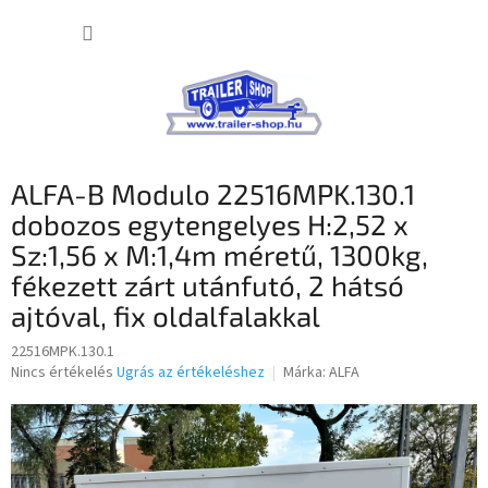
Ugrás
KOSÁR
a
fő
tartalomhoz
ALFA-B Modulo 22516MPK.130.1
dobozos egytengelyes H:2,52 x
Sz:1,56 x M:1,4m méretű, 1300kg,
fékezett zárt utánfutó, 2 hátsó
ajtóval, fix oldalfalakkal
22516MPK.130.1
A
Nincs értékelés
Ugrás az értékeléshez
Márka:
ALFA
termék
átlagos
értékelése
5-
ből