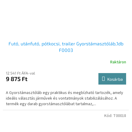
Futó, utánfutó, pótkocsi, trailer Gyorstámasztóláb,1db
F0003
Raktáron
12 541 Ft ÁFA-val
9 875 Ft
Kosárba
A Gyorstámasztóláb egy praktikus és megbízható tartozék, amely
ideális választás járművek és vontatmányok stabilizálásához. A
termék egy darab gyorstámasztólábat tartalmaz,...
Kód:
T00018