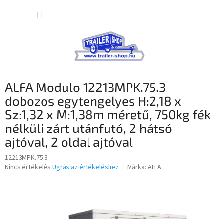
Ugrás
KOSÁR
a
fő
tartalomhoz
ALFA Modulo 12213MPK.75.3
dobozos egytengelyes H:2,18 x
Sz:1,32 x M:1,38m méretű, 750kg fék
nélküli zárt utánfutó, 2 hátsó
ajtóval, 2 oldal ajtóval
12213MPK.75.3
A
Nincs értékelés
Ugrás az értékeléshez
Márka:
ALFA
termék
átlagos
értékelése
5-
ből