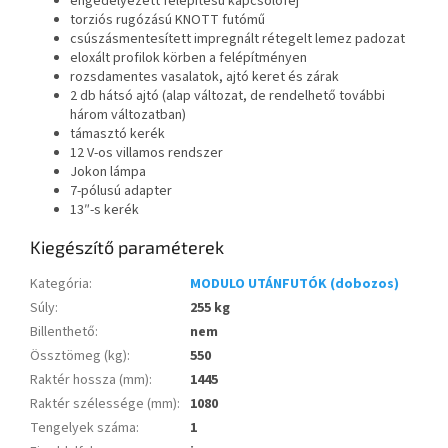
engedélyezett felépítésű kapcsolófej
torziós rugózású KNOTT futómű
csúszásmentesített impregnált rétegelt lemez padozat
eloxált profilok körben a felépítményen
rozsdamentes vasalatok, ajtó keret és zárak
2 db hátsó ajtó (alap változat, de rendelhető további
három változatban)
támasztó kerék
12 V-os villamos rendszer
Jokon lámpa
7-pólusú adapter
13″-s kerék
Kiegészítő paraméterek
Kategória
:
MODULO UTÁNFUTÓK (dobozos)
Súly
:
255 kg
Billenthető
:
nem
Össztömeg (kg)
:
550
Raktér hossza (mm)
:
1445
Raktér szélessége (mm)
:
1080
Tengelyek száma
:
1