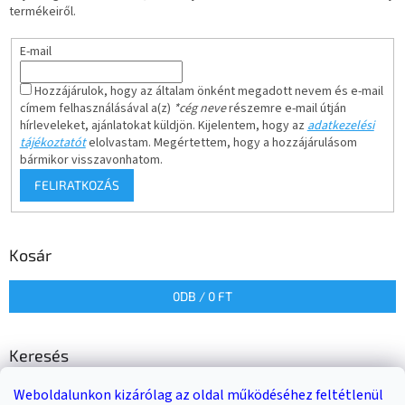
termékeiről.
E-mail
Hozzájárulok, hogy az általam önként megadott nevem és e-mail
címem felhasználásával a(z)
*cég neve
részemre e-mail útján
hírleveleket, ajánlatokat küldjön. Kijelentem, hogy az
adatkezelési
tájékoztatót
elolvastam. Megértettem, hogy a hozzájárulásom
bármikor visszavonhatom.
FELIRATKOZÁS
Kosár
0
DB /
0 FT
Keresés
Weboldalunkon kizárólag az oldal működéséhez feltétlenül
KERESÉS