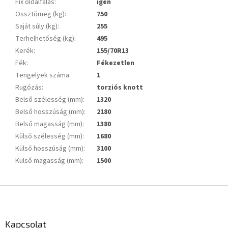
Fix oldalfalas
:
igen
Össztömeg (kg)
:
750
Saját súly (kg)
:
255
Terhelhetőség (kg)
:
495
Kerék
:
155/70R13
Fék
:
Fékezetlen
Tengelyek száma
:
1
Rugózás
:
torziós knott
Belső szélesség (mm)
:
1320
Belső hosszúság (mm)
:
2180
Belső magasság (mm)
:
1380
Külső szélesség (mm)
:
1680
Külső hosszúság (mm)
:
3100
Külső magasság (mm)
:
1500
L
á
b
l
Kapcsolat