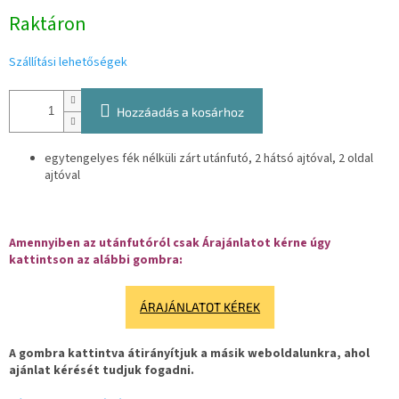
Egységár:
Raktáron
Szállítási lehetőségek
Hozzáadás a kosárhoz
egytengelyes fék nélküli zárt utánfutó, 2 hátsó ajtóval, 2 oldal
ajtóval
Amennyiben az utánfutóról csak Árajánlatot kérne úgy
kattintson az alábbi gombra:
ÁRAJÁNLATOT KÉREK
A gombra kattintva átirányítjuk a másik weboldalunkra, ahol
ajánlat kérését tudjuk fogadni.