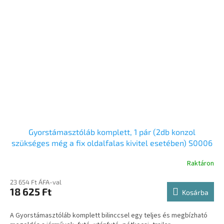
Gyorstámasztóláb komplett, 1 pár (2db konzol
szükséges még a fix oldalfalas kivitel esetében) S0006
Raktáron
23 654 Ft ÁFA-val
18 625 Ft
Kosárba
A Gyorstámasztóláb komplett bilinccsel egy teljes és megbízható