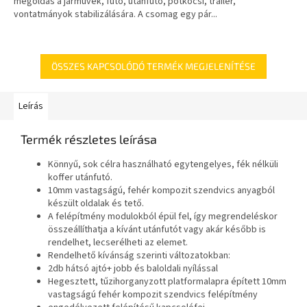
megoldás a járművek, futó, utánfutó, pótkocsi, trailer,
vontatmányok stabilizálására. A csomag egy pár...
ÖSSZES KAPCSOLÓDÓ TERMÉK MEGJELENÍTÉSE
Leírás
Termék részletes leírása
Könnyű, sok célra használható egytengelyes, fék nélküli
koffer utánfutó.
10mm vastagságú, fehér kompozit szendvics anyagból
készült oldalak és tető.
A felépítmény modulokból épül fel, így megrendeléskor
összeállíthatja a kívánt utánfutót vagy akár később is
rendelhet, lecserélheti az elemet.
Rendelhető kívánság szerinti változatokban:
2db hátsó ajtó+ jobb és baloldali nyílással
Hegesztett, tűzihorganyzott platformalapra épített 10mm
vastagságú fehér kompozit szendvics felépítmény