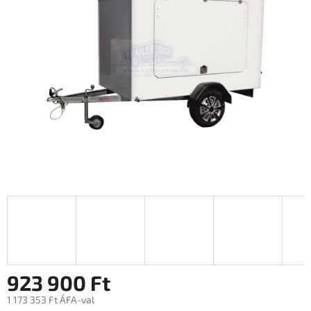
0,0
csillag.
923 900 Ft
1 173 353 Ft ÁFA-val