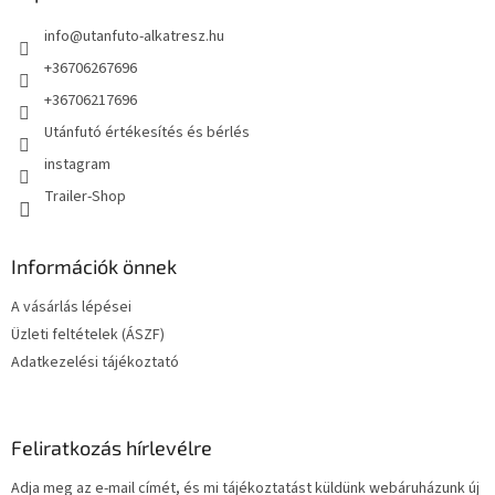
é
info
@
utanfuto-alkatresz.hu
c
+36706267696
+36706217696
Utánfutó értékesítés és bérlés
instagram
Trailer-Shop
Információk önnek
A vásárlás lépései
Üzleti feltételek (ÁSZF)
Adatkezelési tájékoztató
Feliratkozás hírlevélre
Adja meg az e-mail címét, és mi tájékoztatást küldünk webáruházunk új