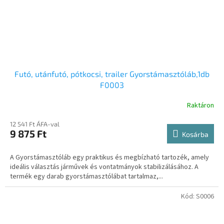
Futó, utánfutó, pótkocsi, trailer Gyorstámasztóláb,1db
F0003
Raktáron
12 541 Ft ÁFA-val
9 875 Ft
Kosárba
A Gyorstámasztóláb egy praktikus és megbízható tartozék, amely
ideális választás járművek és vontatmányok stabilizálásához. A
termék egy darab gyorstámasztólábat tartalmaz,...
Kód:
S0006