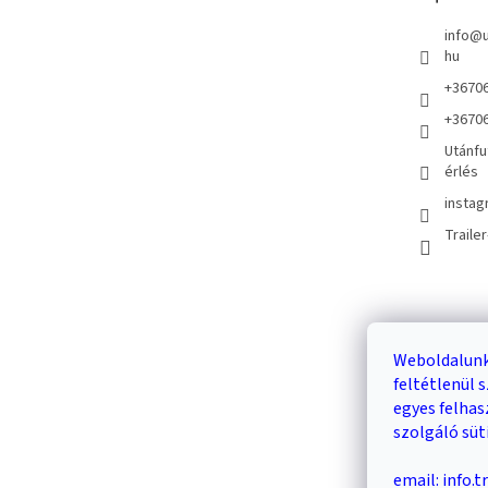
info
@
hu
+3670
+3670
Utánfu
érlés
instag
Traile
Kosár
Weboldalunk
feltétlenül
0
egyes felha
szolgáló süt
email: info.