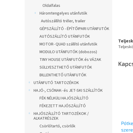
Oldalfalas
Háromtengelyes utánfutók
Autószállító tréler, trailer
GÉPSZÁLLÍTÓ - ÉPÍTŐIPARI UTÁNFUTÓK
AUTÓSZÁLLÍTÓ UTÁNFUTÓK
Teljes
MOTOR- QUAD szállító utánfutók
Teljesk
MODULO UTÁNFUTÓK (dobozos)
TINY HOUSE UTÁNFUTÓK és VÁZAK
Kapc
SÜLLYESZTHETŐ UTÁNFUTÓK
BILLENTHETŐ UTÁNFUTÓK
UTÁNFUTÓ TARTOZÉKOK
HAJÓ-, CSÓNAK- és JET-SKI SZÁLLÍTÓK
FÉK NÉLKÜLI HAJÓSZÁLLÍTÓ
FÉKEZETT HAJÓSZÁLLÍTÓ
HAJÓSZÁLLÍTÓ TARTOZÉKOK /
ALKATRÉSZEK
Pótke
Csörlőtartó, csörlők
szere