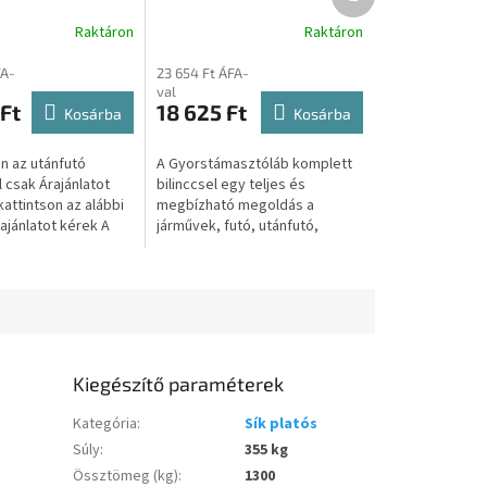
termék
hoz TL12518
konzol szükséges még a
Raktáron
Raktáron
fix oldalfalas kivitel
esetében) S0006
FA-
23 654 Ft ÁFA-
val
Ft
18 625 Ft
Kosárba
Kosárba
 az utánfutó
A Gyorstámasztóláb komplett
 csak Árajánlatot
bilinccsel egy teljes és
attintson az alábbi
megbízható megoldás a
ajánlatot kérek A
járművek, futó, utánfutó,
intva átirányítjuk a
pótkocsi, trailer,
dalunkra, ahol...
vontatmányok stabilizálására. A
csomag egy pár...
Kiegészítő paraméterek
Kategória
:
Sík platós
Súly
:
355 kg
Össztömeg (kg)
:
1300