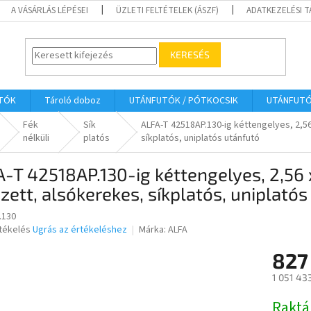
A VÁSÁRLÁS LÉPÉSEI
ÜZLETI FELTÉTELEK (ÁSZF)
ADATKEZELÉSI 
KERESÉS
UTÓK
Tároló doboz
UTÁNFUTÓK / PÓTKOCSIK
UTÁNFUT
Fék
Sík
ALFA-T 42518AP.130-ig kéttengelyes, 2,5
nélküli
platós
síkplatós, uniplatós utánfutó
-T 42518AP.130-ig kéttengelyes, 2,56
zett, alsókerekes, síkplatós, uniplató
.130
rtékelés
Ugrás az értékeléshez
Márka:
ALFA
827
ése
1 051 43
Egységár
Raktá