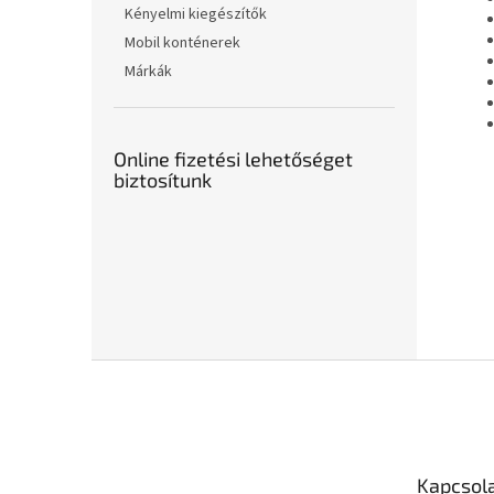
Kényelmi kiegészítők
Mobil konténerek
Márkák
Online fizetési lehetőséget
biztosítunk
L
á
b
l
é
Kapcsol
c