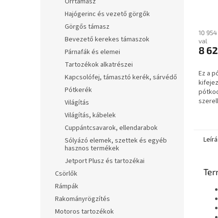
Orrtámasz
lyuko
Hajógerinc és vezető görgők
S000
Görgős támasz
10 954
Bevezető kerekes támaszok
val
8 62
Párnafák és elemei
Tartozékok alkatrészei
Ez a p
Kapcsolófej, támasztó kerék, sárvédő
kifeje
Pótkerék
pótkocs
szerel
Világítás
különb
Világítás, kábelek
felnik
Cuppántcsavarok, ellendarabok
112 mm
Leírá
Sólyázó elemek, szettek és egyéb
hasznos termékek
Jetport Plusz és tartozékai
Ter
Csörlők
Rámpák
Rakományrögzítés
Motoros tartozékok