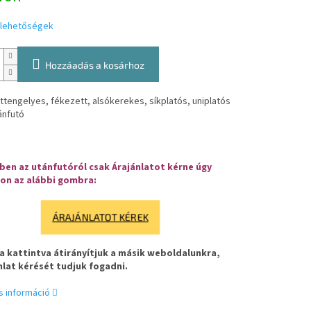
i lehetőségek
Hozzáadás a kosárhoz
ttengelyes, fékezett, alsókerekes, síkplatós, uniplatós
ánfutó
en az utánfutóról csak Árajánlatot kérne úgy
on az alábbi gombra:
ÁRAJÁNLATOT KÉREK
 kattintva átirányítjuk a másik weboldalunkra,
nlat kérését tudjuk fogadni.
s információ