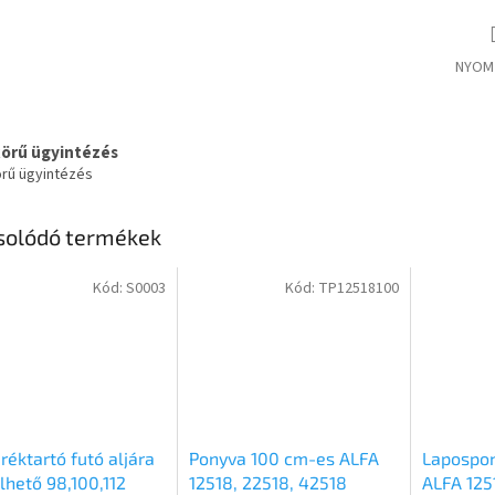
NYOM
körű ügyintézés
örű ügyintézés
solódó termékek
Kód:
S0003
Kód:
TP12518100
réktartó futó aljára
Ponyva 100 cm-es ALFA
Lapospon
lhető 98,100,112
12518, 22518, 42518
ALFA 125