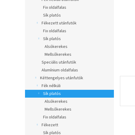
e
csillag.
l
Fix oldalfalas
Sík platós
Fékezett utánfutók
Fix oldalfalas
Sík platós
Alsókerekes
Mellsőkerekes
Speciális utánfutók
Alumínium oldalfalas
Kéttengelyes utánfutók
Fék nélküli
Sík platós
Alsókerekes
Mellsőkerekes
Fix oldalfalas
Fékezett
Sík platós