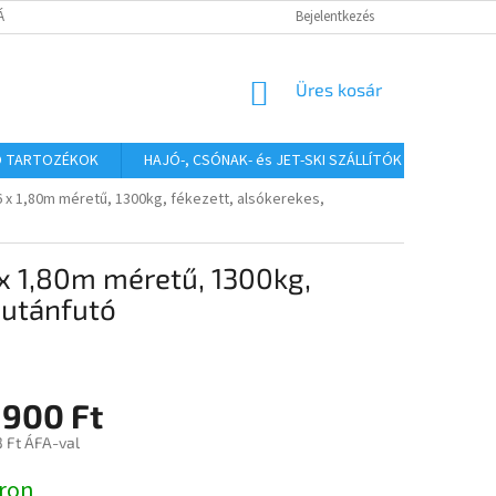
TÁJÉKOZTATÓ
Bejelentkezés
KOSÁR
Üres kosár
Ó TARTOZÉKOK
HAJÓ-, CSÓNAK- és JET-SKI SZÁLLÍTÓK
HAJÓS
6 x 1,80m méretű, 1300kg, fékezett, alsókerekes,
 x 1,80m méretű, 1300kg,
s utánfutó
 900 Ft
3 Ft ÁFA-val
:
ron