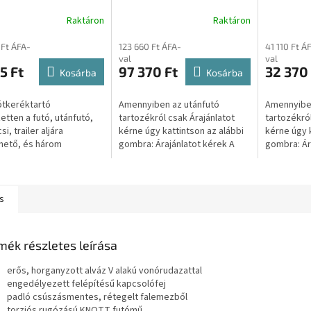
sztású felnikhez.
utánfutóhoz TP12518100
utánfutó
Raktáron
Raktáron
3
 Ft ÁFA-
123 660 Ft ÁFA-
41 110 Ft Á
val
val
5 Ft
97 370 Ft
32 370 
Kosárba
Kosárba
ótkeréktartó
Amennyiben az utánfutó
Amennyiben
zetten a futó, utánfutó,
tartozékról csak Árajánlatot
tartozékról
i, trailer aljára
kérne úgy kattintson az alábbi
kérne úgy k
hető, és három
gombra: Árajánlatot kérek A
gombra: Ár
öző lyukosztású
gombra kattintva átirányítjuk a
gombra katt
hez készült: 98, 100 és
másik weboldalunkra, ahol...
másik webol
. Az erős acélból...
s
mék részletes leírása
erős, horganyzott alváz V alakú vonórudazattal
engedélyezett felépítésű kapcsolófej
padló csúszásmentes, rétegelt falemezből
torziós rugózású KNOTT futómű