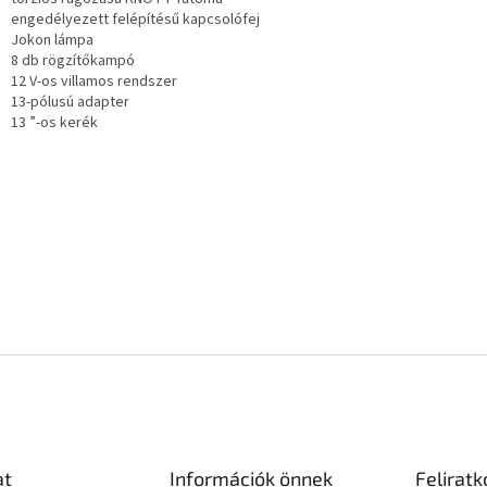
engedélyezett felépítésű kapcsolófej
Jokon lámpa
8 db rögzítőkampó
12 V-os villamos rendszer
13-pólusú adapter
13 ”-os kerék
at
Információk önnek
Feliratk