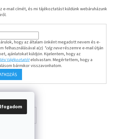
z e-mail címét, és mi tájékoztatást küldünk webáruházunk
ről.
árulok, hogy az általam önként megadott nevem és e-
em felhasználásával a(z)
*cég neve
részemre e-mail útján
ket, ajánlatokat küldjön. Kijelentem, hogy az
ési tájékoztatót
elolvastam. Megértettem, hogy a
ulásom bármikor visszavonhatom.
RATKOZÁS
lfogadom