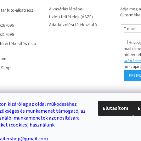
A vásárlás lépései
Adja meg a
utanfuto-alkatresz.
új termékei
Üzleti feltételek (ÁSZF)
Adatkezelési tájékoztató
6267696
E-mail
6217696
Hozzáj
tó értékesítés és b
mail cím
hírlevele
ram
adatkezel
hozzájár
r-Shop
FELI
Keresés
on kizárólag az oldal működéséhez
Elutasítom
E
 szükséges és munkamenet támogató, az
DB /
0 FT
KERESÉS
sználói munkamenetek azonosítására
iket (cookies) használunk.
trailershop@gmail.com
Trailer-Shop
Trailer Rent
3-as sz. link