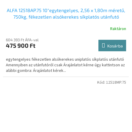
ALFA 12518AP.75 10"egytengelyes, 2,56 x 1,80m méretű,
750kg, fékezetlen alsókerekes síkplatós utánfutó
Raktáron
604 393 Ft ÁFA-val
475 900 Ft
Kosárba
egytengelyes fékezetlen alsókerekes uniplatós síkplatós utánfutó
Amennyiben az utánfutóról csak Árajánlatot kérne úgy kattintson az
alábbi gombra: Árajánlatot kérek...
Kód:
12518MP.75