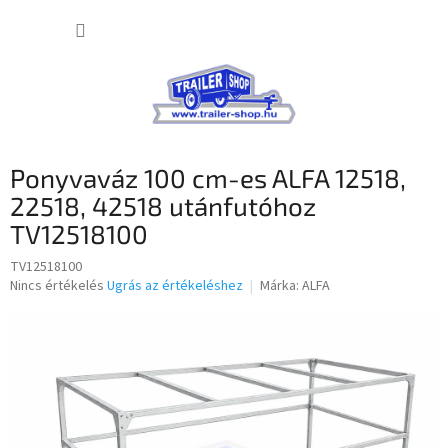
Ugrás
KOSÁR
a
fő
tartalomhoz
Ponyvaváz 100 cm-es ALFA 12518,
22518, 42518 utánfutóhoz
TV12518100
TV12518100
A
Nincs értékelés
Ugrás az értékeléshez
Márka:
ALFA
termék
átlagos
értékelése
5-
ből
0,0
csillag.