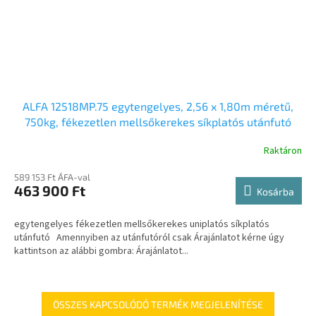
ALFA 12518MP.75 egytengelyes, 2,56 x 1,80m méretű,
750kg, fékezetlen mellsőkerekes síkplatós utánfutó
Raktáron
589 153 Ft ÁFA-val
463 900 Ft
Kosárba
egytengelyes fékezetlen mellsőkerekes uniplatós síkplatós
utánfutó Amennyiben az utánfutóról csak Árajánlatot kérne úgy
kattintson az alábbi gombra: Árajánlatot...
ÖSSZES KAPCSOLÓDÓ TERMÉK MEGJELENÍTÉSE