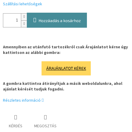
Szállítási lehetőségek
Hozzáadás a kosárhoz
Amennyiben az utánfutó tartozékról csak Árajánlatot kérne úgy
kattintson az alábbi gombra:
ÁRAJÁNLATOT KÉREK
A gombra kattintva átirányítjuk a másik weboldalunkra, ahol
ajánlat kérését tudjuk fogadni.
Részletes információ
KÉRDÉS
MEGOSZTÁS