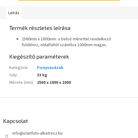
Leírás
Termék részletes leírása
2560mm x 1800mm -s belső mérettel rendelkező
futókhoz, oldalfaltól számítva 1000mm magas.
Kiegészítő paraméterek
Kategória
:
Ponyvavázak
Súly
:
33 kg
Mérete (mm)
:
2560 x 1800 x 1000
L
á
b
l
Kapcsolat
é
info
@
utanfuto-alkatresz.hu
c