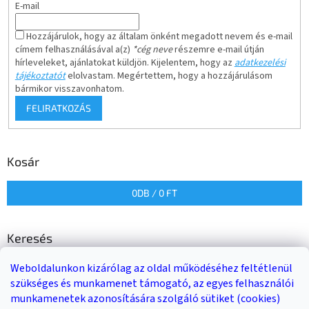
E-mail
Hozzájárulok, hogy az általam önként megadott nevem és e-mail
címem felhasználásával a(z)
*cég neve
részemre e-mail útján
hírleveleket, ajánlatokat küldjön. Kijelentem, hogy az
adatkezelési
tájékoztatót
elolvastam. Megértettem, hogy a hozzájárulásom
bármikor visszavonhatom.
FELIRATKOZÁS
Kosár
0
DB /
0 FT
Keresés
Weboldalunkon kizárólag az oldal működéséhez feltétlenül
KERESÉS
szükséges és munkamenet támogató, az egyes felhasználói
munkamenetek azonosítására szolgáló sütiket (cookies)