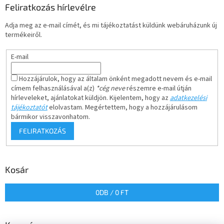
Feliratkozás hírlevélre
Adja meg az e-mail címét, és mi tájékoztatást küldünk webáruházunk új
termékeiről.
E-mail
Hozzájárulok, hogy az általam önként megadott nevem és e-mail
címem felhasználásával a(z)
*cég neve
részemre e-mail útján
hírleveleket, ajánlatokat küldjön. Kijelentem, hogy az
adatkezelési
tájékoztatót
elolvastam. Megértettem, hogy a hozzájárulásom
bármikor visszavonhatom.
FELIRATKOZÁS
Kosár
0
DB /
0 FT