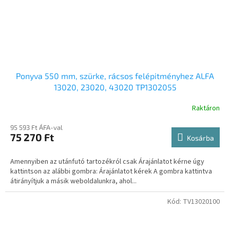
Ponyva 550 mm, szürke, rácsos felépitményhez ALFA
13020, 23020, 43020 TP1302055
Raktáron
95 593 Ft ÁFA-val
75 270 Ft
Kosárba
Amennyiben az utánfutó tartozékról csak Árajánlatot kérne úgy
kattintson az alábbi gombra: Árajánlatot kérek A gombra kattintva
átirányítjuk a másik weboldalunkra, ahol...
Kód:
TV13020100