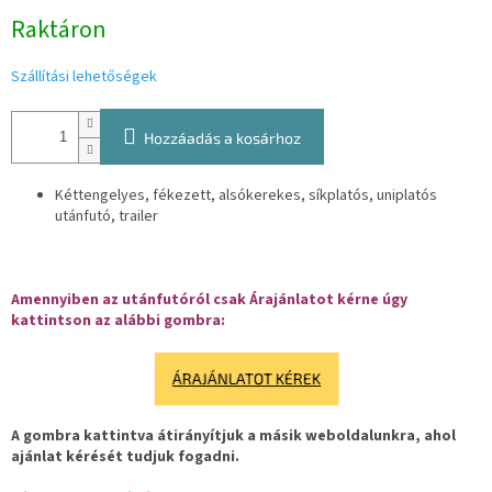
Egységár:
Raktáron
Szállítási lehetőségek
Hozzáadás a kosárhoz
Kéttengelyes, fékezett, alsókerekes, síkplatós, uniplatós
utánfutó, trailer
Amennyiben az utánfutóról csak Árajánlatot kérne úgy
kattintson az alábbi gombra:
ÁRAJÁNLATOT KÉREK
A gombra kattintva átirányítjuk a másik weboldalunkra, ahol
ajánlat kérését tudjuk fogadni.