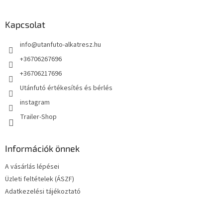
á
b
l
Kapcsolat
é
info
@
utanfuto-alkatresz.hu
c
+36706267696
+36706217696
Utánfutó értékesítés és bérlés
instagram
Trailer-Shop
Információk önnek
A vásárlás lépései
Üzleti feltételek (ÁSZF)
Adatkezelési tájékoztató