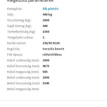
Kiegészítő paraméterek
Kategória
:
Sík platós
Súly
:
440 kg
Össztömeg (kg)
:
2000
Saját tömeg (kg)
:
440
Terhelhetőség (kg)
:
1560
Tengelyek száma
:
2
Kerék méret
:
195/55 R10C
Rugózás
:
torziós knott
Fék típusa
:
ráfutófékes
Külső szélesség (mm)
:
2000
Külső hosszúság (mm)
:
4575
Külső magasság (mm)
:
585
Belső szélesség (mm)
:
2000
Belső hosszúság (mm)
:
3045
Belső magasság (mm)
:
L