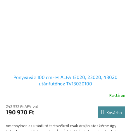
Ponyvaváz 100 cm-es ALFA 13020, 23020, 43020
utánfutóhoz TV13020100
Raktáron
242 532 Ft ÁFA-val
190 970 Ft
Kosárba
Amennyiben az utánfutó tartozékról csak Árajánlatot kérne úgy