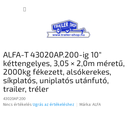
Ugrás
KOSÁR
a
fő
tartalomhoz
ALFA-T 43020AP.200-ig 10″
kéttengelyes, 3,05 × 2,0m méretű,
2000kg fékezett, alsókerekes,
síkplatós, uniplatós utánfutó,
trailer, tréler
43020AP.200
A
Nincs értékelés
Ugrás az értékeléshez
Márka:
ALFA
termék
átlagos
értékelése
5-
ből