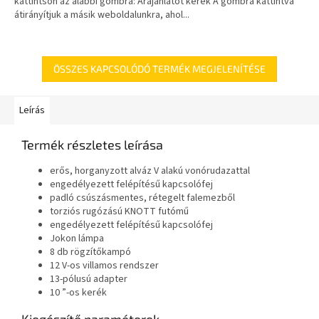
kattintson az alábbi gombra: Árajánlatot kérek A gombra kattintva
átirányítjuk a másik weboldalunkra, ahol...
ÖSSZES KAPCSOLÓDÓ TERMÉK MEGJELENÍTÉSE
Leírás
Termék részletes leírása
erős, horganyzott alváz V alakú vonórudazattal
engedélyezett felépítésű kapcsolófej
padló csúszásmentes, rétegelt falemezből
torziós rugózású KNOTT futómű
engedélyezett felépítésű kapcsolófej
Jokon lámpa
8 db rögzítőkampó
12 V-os villamos rendszer
13-pólusú adapter
10 ”-os kerék