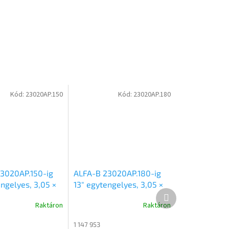
Kód:
23020AP.150
Kód:
23020AP.180
3020AP.150-ig
ALFA-B 23020AP.180-ig
ngelyes, 3,05 ×
13″ egytengelyes, 3,05 ×
Következő
etű, 1500kg
2,0m méretű, 1800kg
termék
Raktáron
Raktáron
 alsókerekes
fékezett alsókerekes
 síkplatós
uniplatós síkplatós
1 147 953