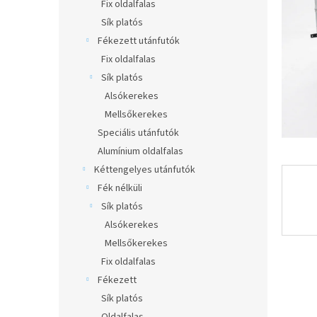
l
Fix oldalfalas
Sík platós
Fékezett utánfutók
Fix oldalfalas
Sík platós
Alsókerekes
Mellsőkerekes
Speciális utánfutók
Alumínium oldalfalas
Kéttengelyes utánfutók
Fék nélküli
Sík platós
Alsókerekes
Mellsőkerekes
Fix oldalfalas
Fékezett
Sík platós