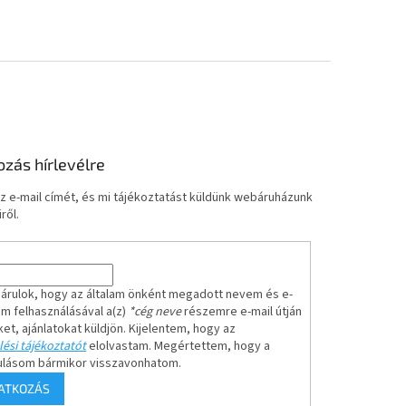
ozás hírlevélre
z e-mail címét, és mi tájékoztatást küldünk webáruházunk
ről.
árulok, hogy az általam önként megadott nevem és e-
em felhasználásával a(z)
*cég neve
részemre e-mail útján
ket, ajánlatokat küldjön. Kijelentem, hogy az
ési tájékoztatót
elolvastam. Megértettem, hogy a
ulásom bármikor visszavonhatom.
RATKOZÁS