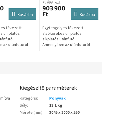
trailer, tréler
utánfutó trailer, tréler
Ft ÁFA-val
00
903 900
Ft
Kosárba
Kosárba
es fékezett
Egytengelyes fékezett
s uniplatós
alsókerekes uniplatós
utánfutó
síkplatós utánfutó
 az utánfutóról
Amennyiben az utánfutóról
nlatot kérne úgy
csak Árajánlatot kérne úgy
 az alábbi gombra:
kattintson az alábbi gombra:
 kérek A...
Árajánlatot kérek A...
Kiegészítő paraméterek
ámítva
Kategória
:
Ponyvák
Súly
:
12.1 kg
Mérete (mm)
:
3045 x 2000 x 550