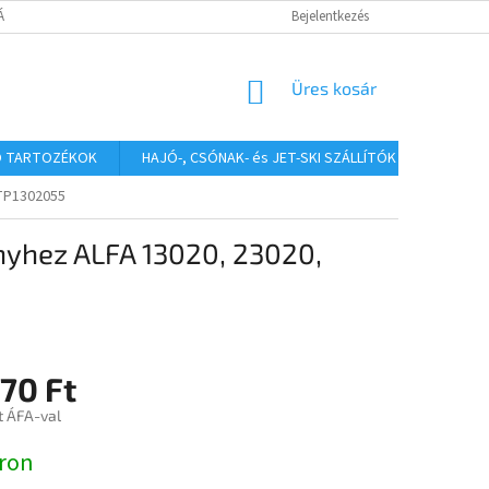
TÁJÉKOZTATÓ
Bejelentkezés
KOSÁR
Üres kosár
Ó TARTOZÉKOK
HAJÓ-, CSÓNAK- és JET-SKI SZÁLLÍTÓK
HAJÓS
 TP1302055
nyhez ALFA 13020, 23020,
70 Ft
t ÁFA-val
:
ron