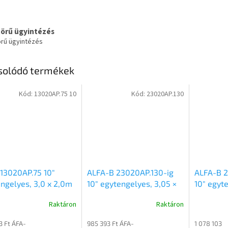
körű ügyintézés
örű ügyintézés
solódó termékek
Kód:
13020AP.75 10
Kód:
23020AP.130
13020AP.75 10"
ALFA-B 23020AP.130-ig
ALFA-B 2
ngelyes, 3,0 x 2,0m
10″ egytengelyes, 3,05 ×
10″ egyte
ű,750kg, fékezetlen
2,0m méretű, 1300kg
2,0m mér
Raktáron
Raktáron
erekes síkplatós
fékezett alsókerekes
fékezett
utó
uniplatós síkplatós
uniplatós
3 Ft ÁFA-
985 393 Ft ÁFA-
1 078 103