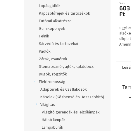
val
Lopásgátlók
603
Ft
Kapcsolófejek és tartozékok
Futómű alkatrészei
egyten
Gumiköpenyek
alsóke
Felnik
síkpla
Sárvédő és tartozékai
Amenny
csak Á
Padlók
kattin
Zárak, zsanérok
Árajánl
Stema zsanér, ajtók, kpl.doboz.
Leírá
Dugók, rögzítők
Elektromosság
Ter
Adapterek és Csatlakozók
Kábelek (Közbenső és Hosszabbító)
Világítás
Világító gerendák és jelzőlámpák
Hátsó lámpák
Lámpabúrák