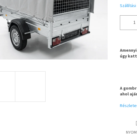
Szállítás
Amennyib
úgy katt
A gombra
ahol ajá
Részlete
NYOM