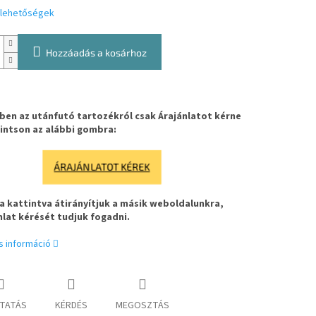
i lehetőségek
Hozzáadás a kosárhoz
en az utánfutó tartozékról csak Árajánlatot kérne
intson az alábbi gombra:
ÁRAJÁNLATOT KÉREK
 kattintva átirányítjuk a másik weboldalunkra,
nlat kérését tudjuk fogadni.
s információ
TATÁS
KÉRDÉS
MEGOSZTÁS