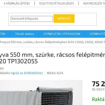
A VÁSÁRLÁS LÉPÉSEI
ÜZLETI FELTÉTELEK (ÁSZF)
ADATKEZELÉSI 
KERESÉS
UTÓK
Tároló doboz
UTÁNFUTÓK / PÓTKOCSIK
UTÁNFUT
Ponyva 550 mm, szürke, rácsos felépitményhez ALFA 13020, 23020, 43020
yva 550 mm, szürke, rácsos felépitmé
20 TP1302055
055
rtékelés
Ugrás az értékeléshez
Márka:
ALFA
75 2
ése
95 593 F
Egységár
Raktá