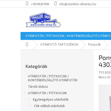
Ugrás
+36706267696
info@utanfuto-alkatresz.hu
a
fő
tartalomhoz
UTÁNFUTÓK / PÓTKOCSIK / KONTÉNERSZÁLLÍTÓ UTÁNF
Kezdőlap
UTÁNFUTÓ TARTOZÉKOK
Ponyvák
O
Pon
l
Kategóriák
d
430
Kategóriák
átugrása
a
TP1302
l
UTÁNFUTÓK / PÓTKOCSIK /
A
Nincs é
s
KONTÉNERSZÁLLÍTÓ UTÁNFUTÓK
termék
ó
átlagos
Tároló doboz
p
értékel
UTÁNFUTÓK / PÓTKOCSIK
a
5-
Egytengelyes utánfutók
ből
n
0,0
Fék nélküli utánfutók
e
csillag.