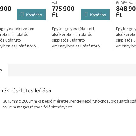
utánfutó trailer, tréler
utánfutó 
val
Ft ÁFA-val
 900
775 900
848 9
Ft
Ft
Kosárba
Kosárba
gelyes fékezetlen
Egytengelyes fékezett
Egytengely
rekes uniplatós
alsókerekes uniplatós
alsókereke
tós utánfutó
síkplatós utánfutó
síkplatós 
iben az utánfutóról
Amennyiben az utánfutóról
Amennyiben
rajánlatot kérne úgy
csak Árajánlatot kérne úgy
csak Árajá
tson az alábbi gombra:
kattintson az alábbi gombra:
kattintson
atot kérek...
Árajánlatot kérek A...
Árajánlatot
s
mék részletes leírása
3045mm x 2000mm -s belső mérettel rendelkező futókhoz, oldalfaltól sz
550mm magas rácsos felépítményhez.