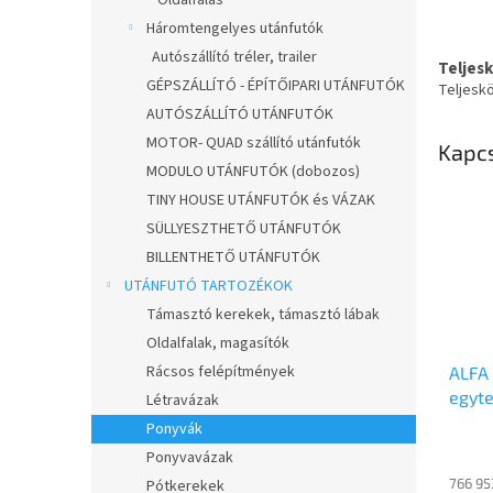
Oldalfalas
Háromtengelyes utánfutók
Autószállító tréler, trailer
Teljes
GÉPSZÁLLÍTÓ - ÉPÍTŐIPARI UTÁNFUTÓK
Teljesk
AUTÓSZÁLLÍTÓ UTÁNFUTÓK
MOTOR- QUAD szállító utánfutók
Kapc
MODULO UTÁNFUTÓK (dobozos)
TINY HOUSE UTÁNFUTÓK és VÁZAK
SÜLLYESZTHETŐ UTÁNFUTÓK
BILLENTHETŐ UTÁNFUTÓK
UTÁNFUTÓ TARTOZÉKOK
Támasztó kerekek, támasztó lábak
Oldalfalak, magasítók
Rácsos felépítmények
ALFA 
egyte
Létravázak
méret
Ponyvák
alsók
Ponyvavázak
utánf
766 95
Pótkerekek