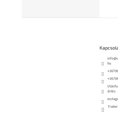
L
á
b
l
é
Kapcsol
c
info
@
hu
+3670
+3670
Utánfu
érlés
instag
Traile