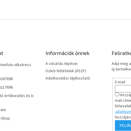
at
Információk önnek
Feliratk
A vásárlás lépései
Adja meg a
utanfuto-alkatresz.
új termékei
Üzleti feltételek (ÁSZF)
Adatkezelési tájékoztató
6267696
E-mail
6217696
Hozzáj
tó értékesítés és b
mail cím
hírlevele
ram
adatkezel
hozzájár
r-Shop
FELI