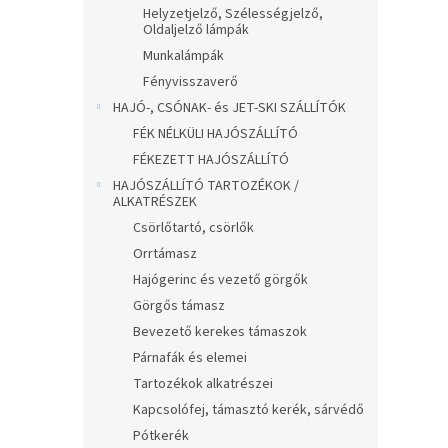
Helyzetjelző, Szélességjelző,
Oldaljelző lámpák
Munkalámpák
Fényvisszaverő
HAJÓ-, CSÓNAK- és JET-SKI SZÁLLÍTÓK
FÉK NÉLKÜLI HAJÓSZÁLLÍTÓ
FÉKEZETT HAJÓSZÁLLÍTÓ
HAJÓSZÁLLÍTÓ TARTOZÉKOK /
ALKATRÉSZEK
Csörlőtartó, csörlők
Orrtámasz
Hajógerinc és vezető görgők
Görgős támasz
Bevezető kerekes támaszok
Párnafák és elemei
Tartozékok alkatrészei
Kapcsolófej, támasztó kerék, sárvédő
Pótkerék