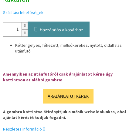
Szállítási lehetőségek
Hozzáadás a kosárhoz
Kéttengelyes, fékezett, mellsőkerekes, nyitott, oldalfalas
utánfutó
Amennyiben az utánfutóról csak Árajánlatot kérne úgy
kattintson az alábbi gombra:
ÁRAJÁNLATOT KÉREK
A gombra kattintva átirányítjuk a másik weboldalunkra, ahol
ajánlat kérését tudjuk fogadni.
Részletes információ