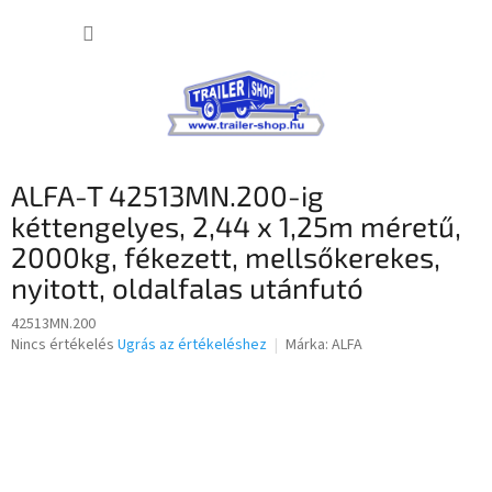
Ugrás
KOSÁR
a
fő
tartalomhoz
ALFA-T 42513MN.200-ig
kéttengelyes, 2,44 x 1,25m méretű,
2000kg, fékezett, mellsőkerekes,
nyitott, oldalfalas utánfutó
42513MN.200
A
Nincs értékelés
Ugrás az értékeléshez
Márka:
ALFA
termék
átlagos
értékelése
5-
ből
0,0
csillag.