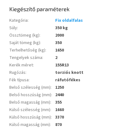
Kiegészítő paraméterek
Kategória
:
Fix oldalfalas
Súly
:
350 kg
Össztömeg (kg)
:
2000
Saját tömeg (kg)
:
350
Terhelhetőség (kg)
:
1650
Tengelyek száma
:
2
Kerék méret
:
155R13
Rugózás
:
torziós knott
Fék típusa
:
ráfutófékes
Belső szélesség (mm)
:
1250
Belső hosszúság (mm)
:
2440
Belső magasság (mm)
:
355
Külső szélesség (mm)
:
1660
Külső hosszúság (mm)
:
3370
Külső magasság (mm)
:
870