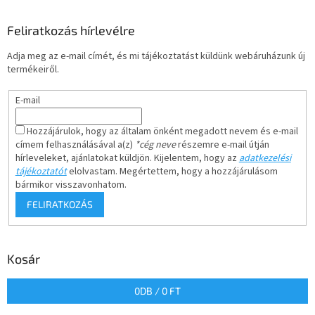
Feliratkozás hírlevélre
Adja meg az e-mail címét, és mi tájékoztatást küldünk webáruházunk új
termékeiről.
E-mail
Hozzájárulok, hogy az általam önként megadott nevem és e-mail
címem felhasználásával a(z)
*cég neve
részemre e-mail útján
hírleveleket, ajánlatokat küldjön. Kijelentem, hogy az
adatkezelési
tájékoztatót
elolvastam. Megértettem, hogy a hozzájárulásom
bármikor visszavonhatom.
FELIRATKOZÁS
Kosár
0
DB /
0 FT