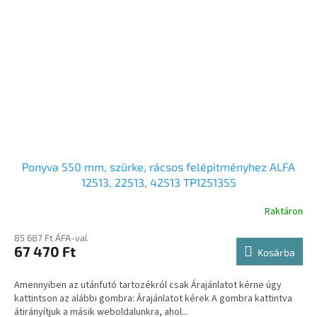
Ponyva 550 mm, szürke, rácsos felépitményhez ALFA
12513, 22513, 42513 TP1251355
Raktáron
85 687 Ft ÁFA-val
67 470 Ft
Kosárba
Amennyiben az utánfutó tartozékról csak Árajánlatot kérne úgy
kattintson az alábbi gombra: Árajánlatot kérek A gombra kattintva
átirányítjuk a másik weboldalunkra, ahol...