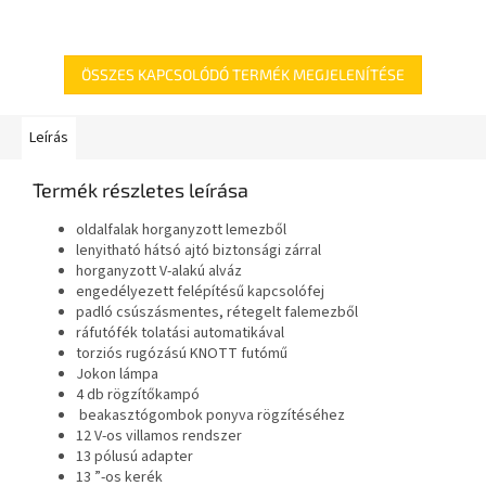
ÖSSZES KAPCSOLÓDÓ TERMÉK MEGJELENÍTÉSE
Leírás
Termék részletes leírása
oldalfalak horganyzott lemezből
lenyitható hátsó ajtó biztonsági zárral
horganyzott V-alakú alváz
engedélyezett felépítésű kapcsolófej
padló csúszásmentes, rétegelt falemezből
ráfutófék tolatási automatikával
torziós rugózású KNOTT futómű
Jokon lámpa
4 db rögzítőkampó
beakasztógombok ponyva rögzítéséhez
12 V-os villamos rendszer
13 pólusú adapter
13 ”-os kerék