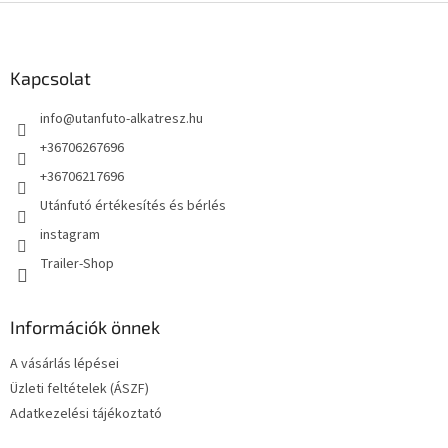
L
á
b
l
Kapcsolat
é
info
@
utanfuto-alkatresz.hu
c
+36706267696
+36706217696
Utánfutó értékesítés és bérlés
instagram
Trailer-Shop
Információk önnek
A vásárlás lépései
Üzleti feltételek (ÁSZF)
Adatkezelési tájékoztató