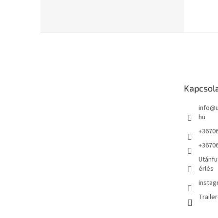
L
á
b
l
é
Kapcsol
c
info
@
hu
+3670
+3670
Utánfu
érlés
instag
Traile