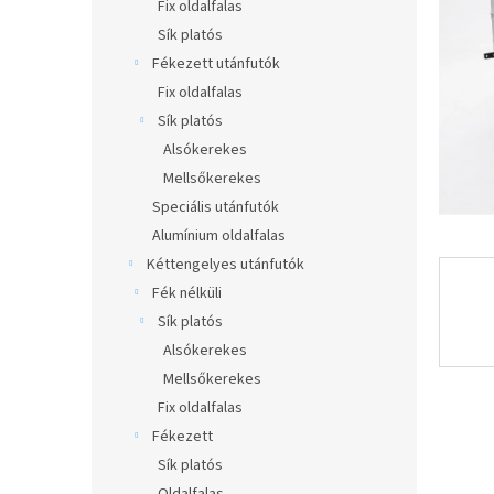
l
Fix oldalfalas
Sík platós
Fékezett utánfutók
Fix oldalfalas
Sík platós
Alsókerekes
Mellsőkerekes
Speciális utánfutók
Alumínium oldalfalas
Kéttengelyes utánfutók
Fék nélküli
Sík platós
Alsókerekes
Mellsőkerekes
Fix oldalfalas
Fékezett
Sík platós