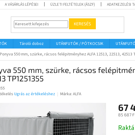
A VÁSÁRLÁS LÉPÉSEI
ÜZLETI FELTÉTELEK (ÁSZF)
ADATKEZELÉSI 
KERESÉS
UTÓK
Tároló doboz
UTÁNFUTÓK / PÓTKOCSIK
UTÁNFUT
Ponyva 550 mm, szürke, rácsos felépitményhez ALFA 12513, 22513, 42513
va 550 mm, szürke, rácsos felépitmén
13 TP1251355
355
rtékelés
Ugrás az értékeléshez
Márka:
ALFA
67 
ése
85 687 F
Egységár
Raktá