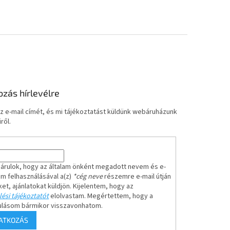
ozás hírlevélre
z e-mail címét, és mi tájékoztatást küldünk webáruházunk
ről.
árulok, hogy az általam önként megadott nevem és e-
em felhasználásával a(z)
*cég neve
részemre e-mail útján
ket, ajánlatokat küldjön. Kijelentem, hogy az
ési tájékoztatót
elolvastam. Megértettem, hogy a
ulásom bármikor visszavonhatom.
RATKOZÁS