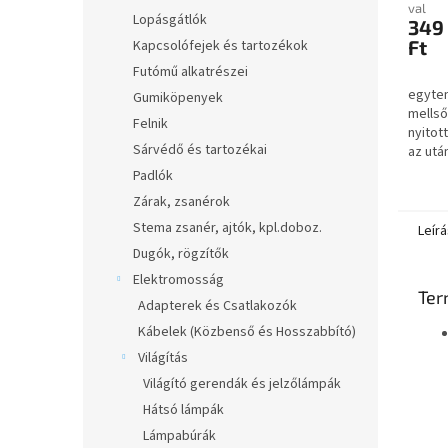
utánf
val
Lopásgátlók
349
Ft
Kapcsolófejek és tartozékok
Futómű alkatrészei
egyten
Gumiköpenyek
mellső
Felnik
nyitot
Sárvédő és tartozékai
az utá
kérne 
Padlók
gombra
Zárak, zsanérok
Stema zsanér, ajtók, kpl.doboz.
Leírá
Dugók, rögzítők
Elektromosság
Ter
Adapterek és Csatlakozók
Kábelek (Közbenső és Hosszabbító)
Világítás
Világító gerendák és jelzőlámpák
Hátsó lámpák
Lámpabúrák