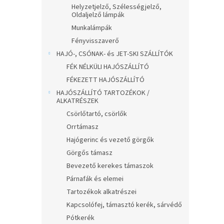
Helyzetjelző, Szélességjelző,
Oldaljelző lámpák
Munkalámpák
Fényvisszaverő
HAJÓ-, CSÓNAK- és JET-SKI SZÁLLÍTÓK
FÉK NÉLKÜLI HAJÓSZÁLLÍTÓ
FÉKEZETT HAJÓSZÁLLÍTÓ
HAJÓSZÁLLÍTÓ TARTOZÉKOK /
ALKATRÉSZEK
Csörlőtartó, csörlők
Orrtámasz
Hajógerinc és vezető görgők
Görgős támasz
Bevezető kerekes támaszok
Párnafák és elemei
Tartozékok alkatrészei
Kapcsolófej, támasztó kerék, sárvédő
Pótkerék