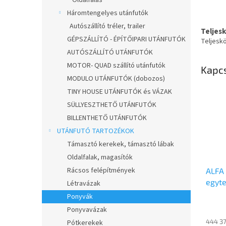
Oldalfalas
Háromtengelyes utánfutók
Autószállító tréler, trailer
Teljes
GÉPSZÁLLÍTÓ - ÉPÍTŐIPARI UTÁNFUTÓK
Teljesk
AUTÓSZÁLLÍTÓ UTÁNFUTÓK
MOTOR- QUAD szállító utánfutók
Kapc
MODULO UTÁNFUTÓK (dobozos)
TINY HOUSE UTÁNFUTÓK és VÁZAK
SÜLLYESZTHETŐ UTÁNFUTÓK
BILLENTHETŐ UTÁNFUTÓK
UTÁNFUTÓ TARTOZÉKOK
Támasztó kerekek, támasztó lábak
Oldalfalak, magasítók
Rácsos felépítmények
ALFA
egyte
Létravázak
1,25m
Ponyvák
fékez
Ponyvavázak
fix o
444 37
Pótkerekek