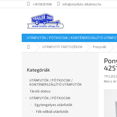
Ugrás
+36706267696
info@utanfuto-alkatresz.hu
a
fő
tartalomhoz
UTÁNFUTÓK / PÓTKOCSIK / KONTÉNERSZÁLLÍTÓ UTÁNF
Kezdőlap
UTÁNFUTÓ TARTOZÉKOK
Ponyvák
O
Pony
l
Kategóriák
d
425
Kategóriák
átugrása
a
TP1251
l
UTÁNFUTÓK / PÓTKOCSIK /
A
Nincs é
s
KONTÉNERSZÁLLÍTÓ UTÁNFUTÓK
termék
ó
átlagos
Tároló doboz
p
értékel
UTÁNFUTÓK / PÓTKOCSIK
a
5-
Egytengelyes utánfutók
ből
n
0,0
Fék nélküli utánfutók
e
csillag.