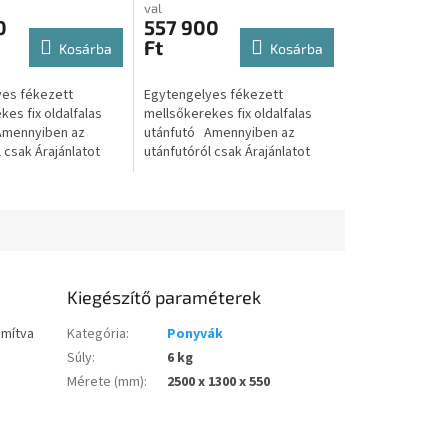
val
0
557 900
Ft
Kosárba
Kosárba
es fékezett
Egytengelyes fékezett
es fix oldalfalas
mellsőkerekes fix oldalfalas
Amennyiben az
utánfutó Amennyiben az
 csak Árajánlatot
utánfutóról csak Árajánlatot
attintson az alábbi
kérne úgy kattintson az alábbi
jánlatot kérek A...
gombra: Árajánlatot kérek...
Kiegészítő paraméterek
ámítva
Kategória
:
Ponyvák
Súly
:
6 kg
Mérete (mm)
:
2500 x 1300 x 550