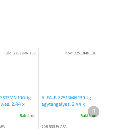
Kód:
22513MN.100
Kód:
22513MN.130
2513MN.100-ig
ALFA-B 22513MN.130-ig
lyes, 2,44 x
egytengelyes, 2,44 x
Következő
retű, 1000kg,
1,25m méretű, 1300kg,
termék
Raktáron
Raktáron
 mellsőkerekes
fékezett mellsőkerekes
falas utánfutó
fix oldalfalas utánfutó
ÁFA-
708 533 Ft ÁFA-