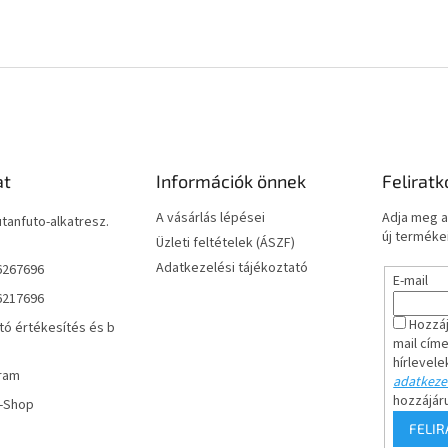
at
Információk önnek
Feliratk
A vásárlás lépései
Adja meg a
utanfuto-alkatresz.
új termékei
Üzleti feltételek (ÁSZF)
Adatkezelési tájékoztató
6267696
E-mail
6217696
Hozzáj
tó értékesítés és b
mail cím
hírlevele
ram
adatkezel
hozzájár
r-Shop
FELI