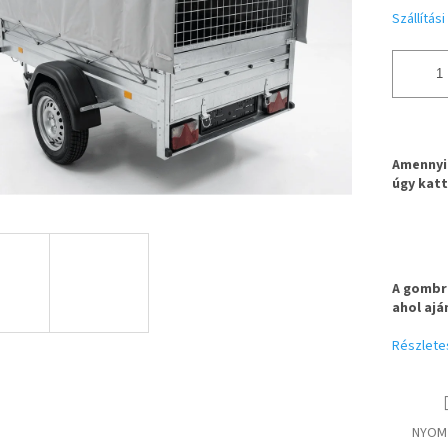
Szállítás
Amennyib
úgy katt
A gombra
ahol ajá
Részlete
NYOM