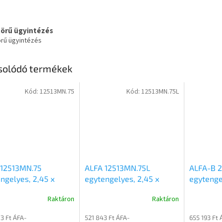
körű ügyintézés
örű ügyintézés
solódó termékek
Kód:
12513MN.75
Kód:
12513MN.75L
 12513MN.75
ALFA 12513MN.75L
ALFA-B 2
ngelyes, 2,45 x
egytengelyes, 2,45 x
egytenge
 méretű, 750kg,
1,25m méretű, 750kg,
1,25m mé
Raktáron
Raktáron
etlen mellsőkerekes
fékezetlen mellsőkerekes
fékezett
ldalfalas nyitott
laprugós fix oldalfalas
fix oldal
3 Ft ÁFA-
521 843 Ft ÁFA-
655 193 Ft 