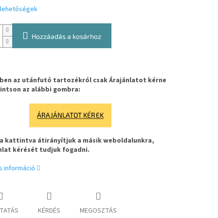
i lehetőségek
Hozzáadás a kosárhoz
en az utánfutó tartozékról csak Árajánlatot kérne
intson az alábbi gombra:
ÁRAJÁNLATOT KÉREK
 kattintva átirányítjuk a másik weboldalunkra,
nlat kérését tudjuk fogadni.
s információ
TATÁS
KÉRDÉS
MEGOSZTÁS