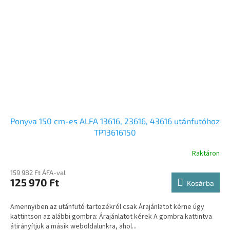
Ponyva 150 cm-es ALFA 13616, 23616, 43616 utánfutóhoz
TP13616150
Raktáron
159 982 Ft ÁFA-val
125 970 Ft
Kosárba
Amennyiben az utánfutó tartozékról csak Árajánlatot kérne úgy
kattintson az alábbi gombra: Árajánlatot kérek A gombra kattintva
átirányítjuk a másik weboldalunkra, ahol...