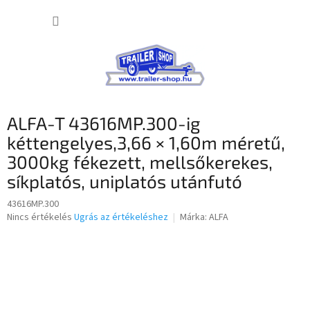
Ugrás
KOSÁR
a
fő
tartalomhoz
ALFA-T 43616MP.300-ig
kéttengelyes,3,66 × 1,60m méretű,
3000kg fékezett, mellsőkerekes,
síkplatós, uniplatós utánfutó
43616MP.300
A
Nincs értékelés
Ugrás az értékeléshez
Márka:
ALFA
termék
átlagos
értékelése
5-
ből
0,0
csillag.