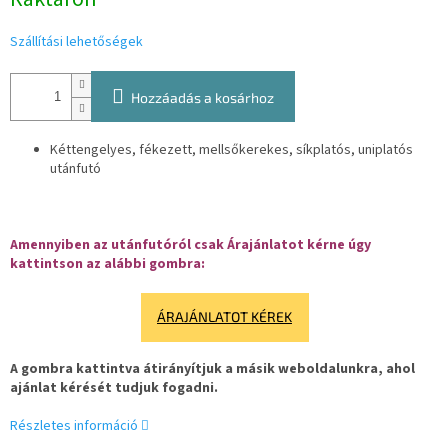
Szállítási lehetőségek
Hozzáadás a kosárhoz
Kéttengelyes, fékezett, mellsőkerekes, síkplatós, uniplatós
utánfutó
Amennyiben az utánfutóról csak Árajánlatot kérne úgy
kattintson az alábbi gombra:
ÁRAJÁNLATOT KÉREK
A gombra kattintva átirányítjuk a másik weboldalunkra, ahol
ajánlat kérését tudjuk fogadni.
Részletes információ