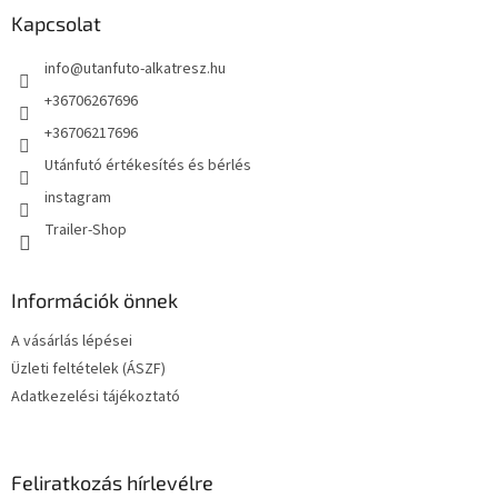
l
Kapcsolat
é
info
@
utanfuto-alkatresz.hu
c
+36706267696
+36706217696
Utánfutó értékesítés és bérlés
instagram
Trailer-Shop
Információk önnek
A vásárlás lépései
Üzleti feltételek (ÁSZF)
Adatkezelési tájékoztató
Feliratkozás hírlevélre