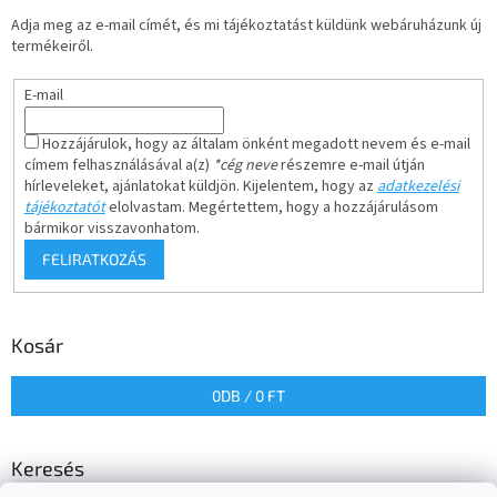
Adja meg az e-mail címét, és mi tájékoztatást küldünk webáruházunk új
termékeiről.
E-mail
Hozzájárulok, hogy az általam önként megadott nevem és e-mail
címem felhasználásával a(z)
*cég neve
részemre e-mail útján
hírleveleket, ajánlatokat küldjön. Kijelentem, hogy az
adatkezelési
tájékoztatót
elolvastam. Megértettem, hogy a hozzájárulásom
bármikor visszavonhatom.
FELIRATKOZÁS
Kosár
0
DB /
0 FT
Keresés