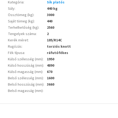
Kategória
:
Sík platós
Súly
:
440 kg
Össztömeg (kg)
:
3000
Saját tömeg (kg)
:
440
Terhelhetőség (kg)
:
2560
Tengelyek száma
:
2
Kerék méret
:
185/R14C
Rugózás
:
torziós knott
Fék típusa
:
ráfutófékes
Külső szélesség (mm)
:
1950
Külső hosszúság (mm)
:
4890
Külső magasság (mm)
:
670
Belső szélesség (mm)
:
1600
Belső hosszúság (mm)
:
3660
Belső magasság (mm)
:
L
á
b