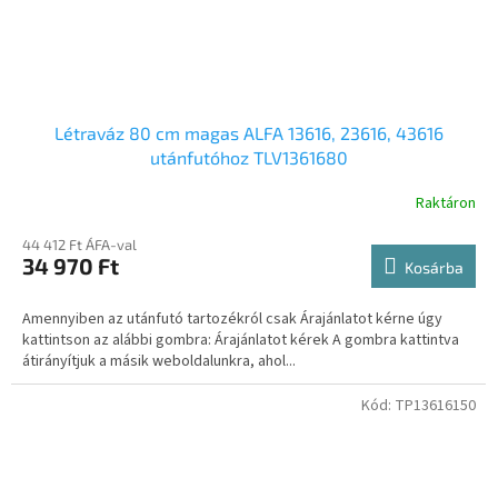
Létraváz 80 cm magas ALFA 13616, 23616, 43616
utánfutóhoz TLV1361680
Raktáron
44 412 Ft ÁFA-val
34 970 Ft
Kosárba
Amennyiben az utánfutó tartozékról csak Árajánlatot kérne úgy
kattintson az alábbi gombra: Árajánlatot kérek A gombra kattintva
átirányítjuk a másik weboldalunkra, ahol...
Kód:
TP13616150