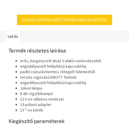
ÖSSZES KAPCSOLÓDÓ TERMÉK MEGJELENÍTÉSE
Leírás
Termék részletes leírása
erős, horganyzott alváz V alakú vonórudazattal
engedélyezett felépítésű kapcsolófej
padló csúszásmentes, rétegelt falemezből
torziós rugózású KNOTT futómű
engedélyezett felépítésű kapcsolófej
Jokon lámpa
8 db rögzítőkampó
12 V-os villamos rendszer
13-pólusú adapter
13 ”-os kerék
Kiegészítő paraméterek