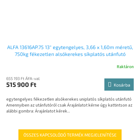
ALFA 13616AP.75 13" egytengelyes, 3,66 x 1,60m méretű,
750kg fékezetlen alsókerekes síkplatós utánfutó
Raktáron
655 193 Ft ÁFA-val
515 900 Ft
Kosárba
egytengelyes fékezetlen alsókerekes uniplatós síkplatós utánfutó
Amennyiben az utánfutóról csak Árajánlatot kérne úgy kattintson az
alábbi gombra: Árajánlatot kérek...
ÖSSZES KAPCSOLÓDÓ TERMÉK MEGJELENÍTÉSE