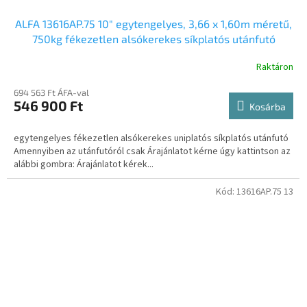
ALFA 13616AP.75 10" egytengelyes, 3,66 x 1,60m méretű,
750kg fékezetlen alsókerekes síkplatós utánfutó
Raktáron
694 563 Ft ÁFA-val
546 900 Ft
Kosárba
egytengelyes fékezetlen alsókerekes uniplatós síkplatós utánfutó
Amennyiben az utánfutóról csak Árajánlatot kérne úgy kattintson az
alábbi gombra: Árajánlatot kérek...
Kód:
13616AP.75 13