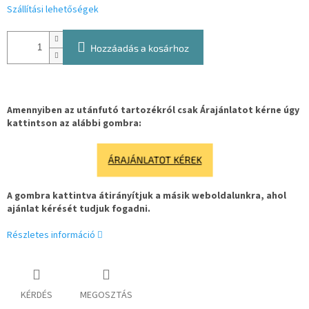
Szállítási lehetőségek
Hozzáadás a kosárhoz
Amennyiben az utánfutó tartozékról csak Árajánlatot kérne úgy
kattintson az alábbi gombra:
ÁRAJÁNLATOT KÉREK
A gombra kattintva átirányítjuk a másik weboldalunkra, ahol
ajánlat kérését tudjuk fogadni.
Részletes információ
KÉRDÉS
MEGOSZTÁS