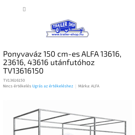
Ugrás
KOSÁR
a
fő
tartalomhoz
Ponyvaváz 150 cm-es ALFA 13616,
23616, 43616 utánfutóhoz
TV13616150
TV13616150
A
Nincs értékelés
Ugrás az értékeléshez
Márka:
ALFA
termék
átlagos
értékelése
5-
ből
0,0
csillag.