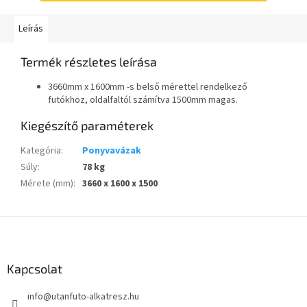
Leírás
Termék részletes leírása
3660mm x 1600mm -s belső mérettel rendelkező
futókhoz, oldalfaltól számítva 1500mm magas.
Kiegészítő paraméterek
Kategória
:
Ponyvavázak
Súly
:
78 kg
Mérete (mm)
:
3660 x 1600 x 1500
L
á
b
l
Kapcsolat
é
info
@
utanfuto-alkatresz.hu
c