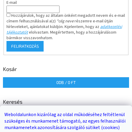
E-mail
Hozzájárulok, hogy az általam önként megadott nevem és e-mail
címem felhasználásával a(z)
*cég neve
részemre e-mail útján
hírleveleket, ajánlatokat küldjön. Kijelentem, hogy az
adatkezelési
tájékoztatót
elolvastam. Megértettem, hogy a hozzájárulásom
bármikor visszavonhatom.
FELIRATKOZÁS
Kosár
0
DB /
0 FT
Keresés
Weboldalunkon kizárólag az oldal működéséhez feltétlenül
KERESÉS
szükséges és munkamenet támogató, az egyes felhasználói
munkamenetek azonosítására szolgáló sütiket (cookies)