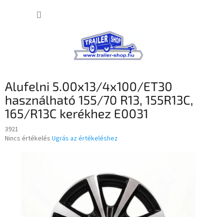
Ugrás
KOSÁR
a
fő
tartalomhoz
Alufelni 5.00x13/4x100/ET30
használható 155/70 R13, 155R13C,
165/R13C kerékhez E0031
3921
A
Nincs értékelés
Ugrás az értékeléshez
termék
átlagos
értékelése
5-
ből
0,0
csillag.