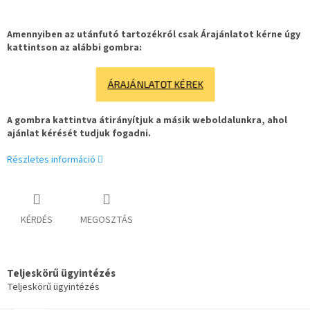
Amennyiben az utánfutó tartozékról csak Árajánlatot kérne úgy
kattintson az alábbi gombra:
ÁRAJÁNLATOT KÉREK
A gombra kattintva átirányítjuk a másik weboldalunkra, ahol
ajánlat kérését tudjuk fogadni.
Részletes információ
KÉRDÉS
MEGOSZTÁS
Teljeskörű ügyintézés
Teljeskörű ügyintézés