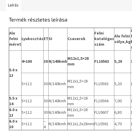
Leírás
Termék részletes leírása
Alu
Felni
Alu felni
felni
Lyukosztás
ET
SI
Csavarok
katalógus
súlya,kg
méret
szám
M12x1,5×28
4×100
30
N/140kmh
FL10563
5,20
mm
5.0 x
13
M12x1,5×28
5×112
30
N/140kmh
FL10563
5,20
mm
5.5 x
M12x1,5×28
5×112
30
N/140kmh
FL10564
7,00
14
mm
6.0 x
M12x1,5×28
5×112
30
N/140kmh
FL10607
6,80
13
mm
6.0 x
–
5×112
N/140kmh
M12x1,5x28mm
FL10561
4,70
10
4