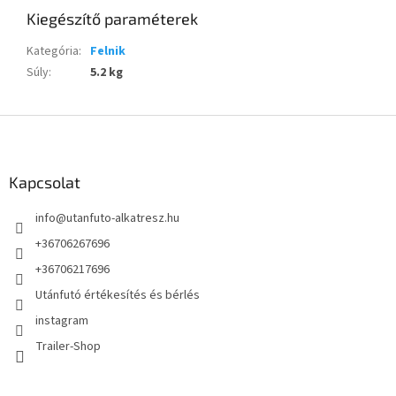
Kiegészítő paraméterek
Kategória
:
Felnik
Súly
:
5.2 kg
L
á
b
l
Kapcsolat
é
info
@
utanfuto-alkatresz.hu
c
+36706267696
+36706217696
Utánfutó értékesítés és bérlés
instagram
Trailer-Shop