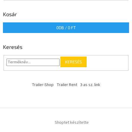
Kosár
0
DB /
0 FT
Keresés
KERESÉS
Trailer-Shop
Trailer Rent
3-as sz. link
Shoptet készítette