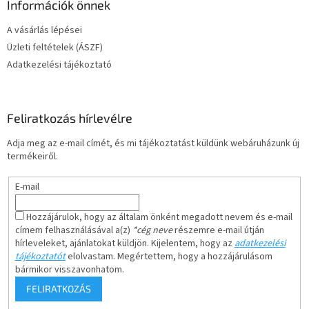
Információk önnek
A vásárlás lépései
Üzleti feltételek (ÁSZF)
Adatkezelési tájékoztató
Feliratkozás hírlevélre
Adja meg az e-mail címét, és mi tájékoztatást küldünk webáruházunk új
termékeiről.
E-mail
Hozzájárulok, hogy az általam önként megadott nevem és e-mail
címem felhasználásával a(z)
*cég neve
részemre e-mail útján
hírleveleket, ajánlatokat küldjön. Kijelentem, hogy az
adatkezelési
tájékoztatót
elolvastam. Megértettem, hogy a hozzájárulásom
bármikor visszavonhatom.
FELIRATKOZÁS