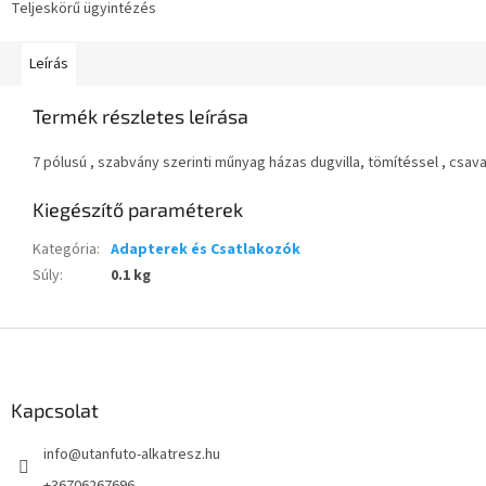
Teljeskörű ügyintézés
Leírás
Termék részletes leírása
7 pólusú , szabvány szerinti műnyag házas dugvilla, tömítéssel , csava
Kiegészítő paraméterek
Kategória
:
Adapterek és Csatlakozók
Súly
:
0.1 kg
L
á
b
l
Kapcsolat
é
info
@
utanfuto-alkatresz.hu
c