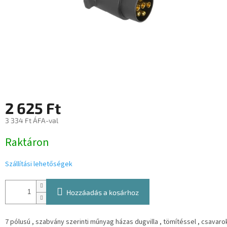
2 625 Ft
3 334 Ft ÁFA-val
Egységár:
Raktáron
Szállítási lehetőségek
Hozzáadás a kosárhoz
7 pólusú , szabvány szerinti műnyag házas dugvilla , tömítéssel , csavarok