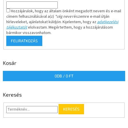
Hozzájárulok, hogy az általam önként megadott nevem és e-mail
címem felhasználásával a(z)
*cég neve
részemre e-mail útján
hírleveleket, ajánlatokat küldjön. Kijelentem, hogy az
adatkezelési
tájékoztatót
elolvastam. Megértettem, hogy a hozzájárulásom
bármikor visszavonhatom.
FELIRATKOZÁS
Kosár
0
DB /
0 FT
Keresés
KERESÉS