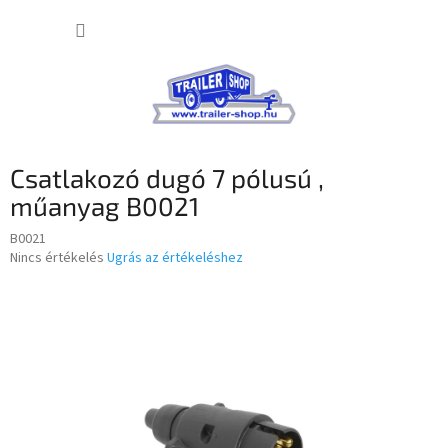
Ugrás
KOSÁR
a
fő
tartalomhoz
Csatlakozó dugó 7 pólusú ,
műanyag B0021
B0021
A
Nincs értékelés
Ugrás az értékeléshez
termék
átlagos
értékelése
5-
ből
0,0
csillag.