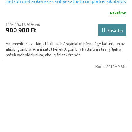
nélküli mellsőkerekes süllyeszthető uniplatós síkplatós
motorszállító és quadszállító utánfutó
Raktáron
1 144 143 Ft ÁFA-val
900 900 Ft
Kosárba
Amennyiben az utánfutóról csak Árajánlatot kérne úgy kattintson az
alábbi gombra: Árajánlatot kérek A gombra kattintva átirányítjuk a
másik weboldalunkra, ahol ajánlat kérését...
Kód:
13018MP.75L