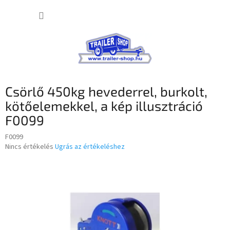
Ugrás
KOSÁR
a
fő
tartalomhoz
Csörlő 450kg hevederrel, burkolt,
kötőelemekkel, a kép illusztráció
F0099
F0099
A
Nincs értékelés
Ugrás az értékeléshez
termék
átlagos
értékelése
5-
ből
0,0
csillag.