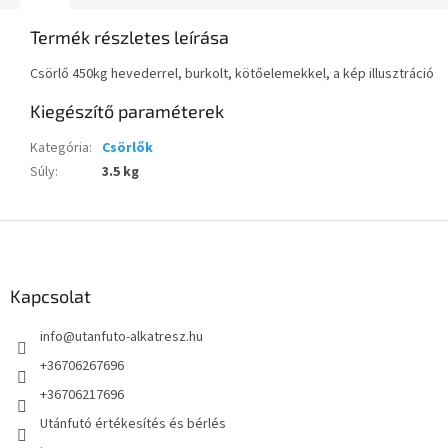
Termék részletes leírása
Csörlő 450kg hevederrel, burkolt, kötőelemekkel, a kép illusztráció
Kiegészítő paraméterek
Kategória
:
Csörlők
Súly
:
3.5 kg
L
á
b
l
Kapcsolat
é
info
@
utanfuto-alkatresz.hu
c
+36706267696
+36706217696
Utánfutó értékesítés és bérlés