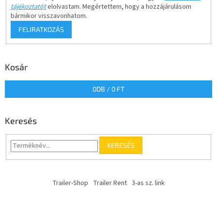
tájékoztatót
elolvastam. Megértettem, hogy a hozzájárulásom
bármikor visszavonhatom.
FELIRATKOZÁS
Kosár
0
DB /
0 FT
Keresés
KERESÉS
Trailer-Shop
Trailer Rent
3-as sz. link