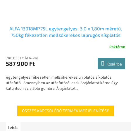
ALFA 13018MP.75L egytengelyes, 3,0 x 1,80m méretű,
750kg fékezetlen mellsőkerekes laprugós síkplatós
utánfutó
Raktáron
746 633 Ft ÁFA-val
587 900 Ft
Kosárba
egytengelyes fékezetlen mellsőkerekes uniplatós síkplatós
utánfutó Amennyiben az utánfutóról csak Árajánlatot kérne úgy
kattintson az alábbi gombra: Árajánlatot...
ÖSSZES KAPCSOLÓDÓ TERMÉK MEGJELENÍTÉSE
Leírás