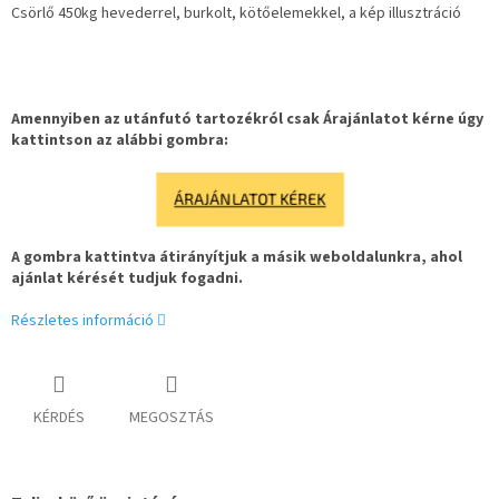
Csörlő 450kg hevederrel, burkolt, kötőelemekkel, a kép illusztráció
Amennyiben az utánfutó tartozékról csak Árajánlatot kérne úgy
kattintson az alábbi gombra:
ÁRAJÁNLATOT KÉREK
A gombra kattintva átirányítjuk a másik weboldalunkra, ahol
ajánlat kérését tudjuk fogadni.
Részletes információ
KÉRDÉS
MEGOSZTÁS