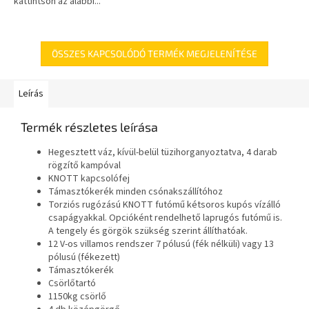
kattintson az alábbi...
ÖSSZES KAPCSOLÓDÓ TERMÉK MEGJELENÍTÉSE
Leírás
Termék részletes leírása
Hegesztett váz, kívül-belül tüzihorganyoztatva, 4 darab
rögzítő kampóval
KNOTT kapcsolófej
Támasztókerék minden csónakszállítóhoz
Torziós rugózású KNOTT futómű kétsoros kupós vízálló
csapágyakkal. Opcióként rendelhető laprugós futómű is.
A tengely és görgök szükség szerint állíthatóak.
12 V-os villamos rendszer 7 pólusú (fék nélküli) vagy 13
pólusú (fékezett)
Támasztókerék
Csörlőtartó
1150kg csörlő