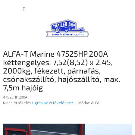
Ugrás
KOSÁR
a
fő
tartalomhoz
ALFA-T Marine 47525HP.200A
kéttengelyes, 7,52(8,52) x 2,45,
2000kg, fékezett, párnafás,
csónakszállító, hajószállító, max.
7,5m hajóig
47525HP.200A
A
Nincs értékelés
Ugrás az értékeléshez
Márka:
ALFA
termék
átlagos
értékelése
5-
ből