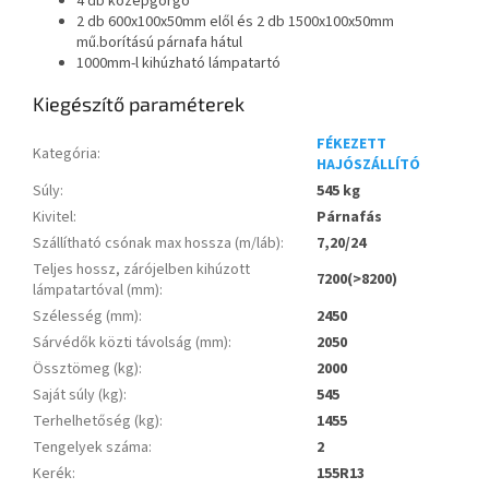
4 db középgörgő
2 db 600x100x50mm elől és 2 db 1500x100x50mm
mű.borítású párnafa hátul
1000mm-l kihúzható lámpatartó
Kiegészítő paraméterek
FÉKEZETT
Kategória
:
HAJÓSZÁLLÍTÓ
Súly
:
545 kg
Kivitel
:
Párnafás
Szállítható csónak max hossza (m/láb)
:
7,20/24
Teljes hossz, zárójelben kihúzott
7200(>8200)
lámpatartóval (mm)
:
Szélesség (mm)
:
2450
Sárvédők közti távolság (mm)
:
2050
Össztömeg (kg)
:
2000
Saját súly (kg)
:
545
Terhelhetőség (kg)
:
1455
Tengelyek száma
:
2
Kerék
:
155R13