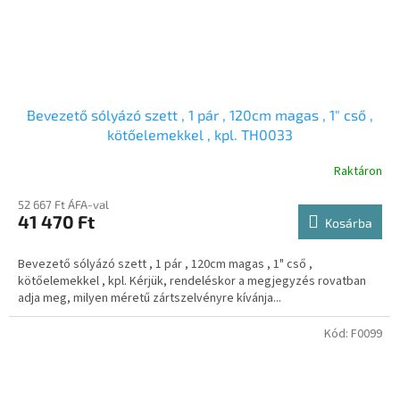
Bevezető sólyázó szett , 1 pár , 120cm magas , 1" cső ,
kötőelemekkel , kpl. TH0033
Raktáron
52 667 Ft ÁFA-val
41 470 Ft
Kosárba
Bevezető sólyázó szett , 1 pár , 120cm magas , 1" cső ,
kötőelemekkel , kpl. Kérjük, rendeléskor a megjegyzés rovatban
adja meg, milyen méretű zártszelvényre kívánja...
Kód:
F0099