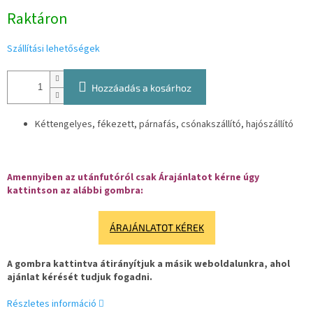
Egységár:
Raktáron
Szállítási lehetőségek
Hozzáadás a kosárhoz
Kéttengelyes, fékezett, párnafás, csónakszállító, hajószállító
Amennyiben az utánfutóról csak Árajánlatot kérne úgy
kattintson az alábbi gombra:
ÁRAJÁNLATOT KÉREK
A gombra kattintva átirányítjuk a másik weboldalunkra, ahol
ajánlat kérését tudjuk fogadni.
Részletes információ