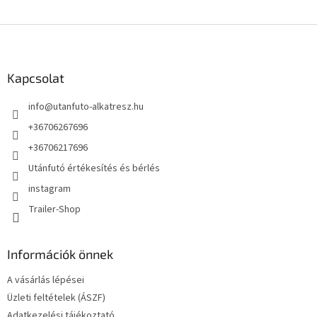
L
á
b
l
Kapcsolat
é
info
@
utanfuto-alkatresz.hu
c
+36706267696
+36706217696
Utánfutó értékesítés és bérlés
instagram
Trailer-Shop
Információk önnek
A vásárlás lépései
Üzleti feltételek (ÁSZF)
Adatkezelési tájékoztató