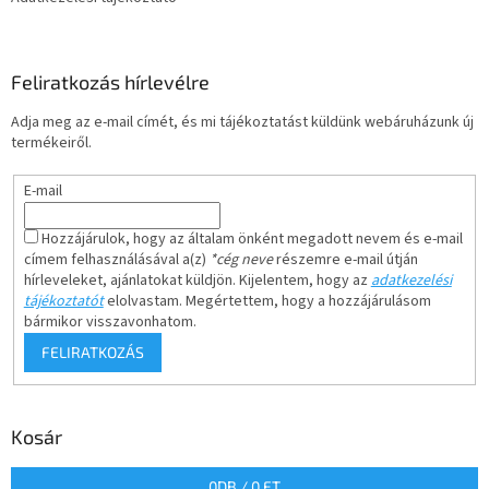
Feliratkozás hírlevélre
Adja meg az e-mail címét, és mi tájékoztatást küldünk webáruházunk új
termékeiről.
E-mail
Hozzájárulok, hogy az általam önként megadott nevem és e-mail
címem felhasználásával a(z)
*cég neve
részemre e-mail útján
hírleveleket, ajánlatokat küldjön. Kijelentem, hogy az
adatkezelési
tájékoztatót
elolvastam. Megértettem, hogy a hozzájárulásom
bármikor visszavonhatom.
FELIRATKOZÁS
Kosár
0
DB /
0 FT