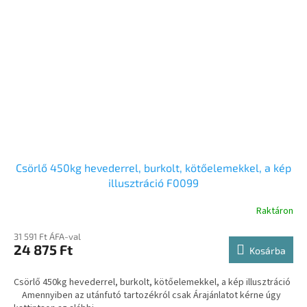
Csörlő 450kg hevederrel, burkolt, kötőelemekkel, a kép
illusztráció F0099
Raktáron
31 591 Ft ÁFA-val
24 875 Ft
Kosárba
Csörlő 450kg hevederrel, burkolt, kötőelemekkel, a kép illusztráció
Amennyiben az utánfutó tartozékról csak Árajánlatot kérne úgy