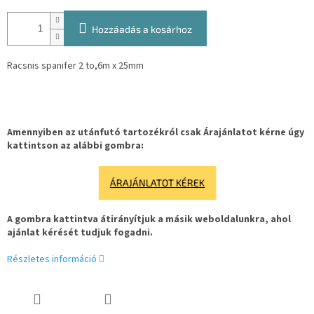
Hozzáadás a kosárhoz
Racsnis spanifer 2 to,6m x 25mm
Amennyiben az utánfutó tartozékról csak Árajánlatot kérne úgy
kattintson az alábbi gombra:
ÁRAJÁNLATOT KÉREK
A gombra kattintva átirányítjuk a másik weboldalunkra, ahol
ajánlat kérését tudjuk fogadni.
Részletes információ