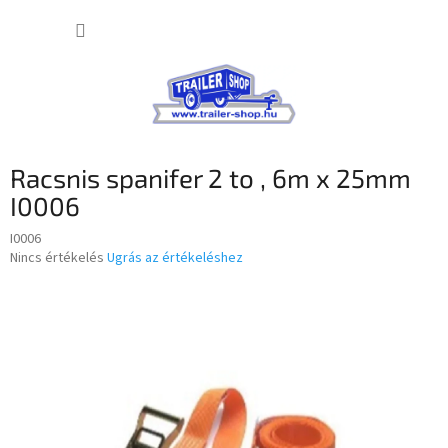
Ugrás
KOSÁR
a
fő
tartalomhoz
Racsnis spanifer 2 to , 6m x 25mm
I0006
I0006
A
Nincs értékelés
Ugrás az értékeléshez
termék
átlagos
értékelése
5-
ből
0,0
csillag.