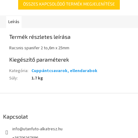
ÖSSZES KAPCSOLÓDÓ TERMÉK MEGJELENÍTÉSE
Leírás
Termék részletes leírása
Racsnis spanifer 2 to,6m x 25mm
Kiegészítő paraméterek
Kategória
:
Cuppántcsavarok, ellendarabok
Súly
:
1.7 kg
L
á
b
l
Kapcsolat
é
info
@
utanfuto-alkatresz.hu
c