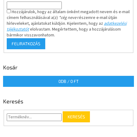
Hozzájárulok, hogy az általam önként megadott nevem és e-mail
címem felhasználásával a(z)
*cég neve
részemre e-mail útján
hírleveleket, ajánlatokat küldjön. Kijelentem, hogy az
adatkezelési
tájékoztatót
elolvastam. Megértettem, hogy a hozzájárulásom
bármikor visszavonhatom.
FELIRATKOZÁS
Kosár
0
DB /
0 FT
Keresés
KERESÉS