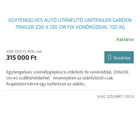
EGYTENGELYES AUTÓ UTÁNFUTÓ UNITRAILER GARDEN
TRAILER 230 X 130 CM FIX VONÓRÚDDAL 750 KG
ÖSSZTÖMEG UT004455
Raktáron
400 050 Ft ÁFA-val
315 000 Ft
Kosárba
Egytengelyes személygépkocsi utánfutó fix vonórúddal, 230x130
cm-es szállítófelülettel. Amennyiben az utánfutóról csak
Árajánlatot kérne úgy kattintson az alábbi...
Kód:
22516MT.130.3