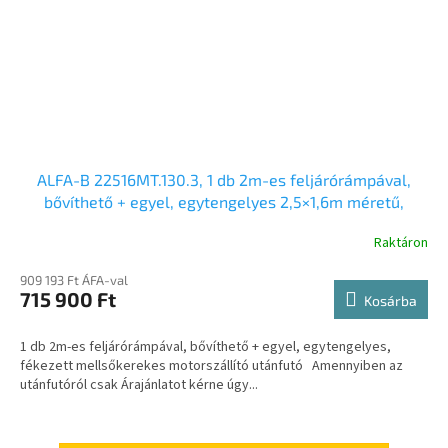
ALFA-B 22516MT.130.3, 1 db 2m-es feljárórámpával,
bővíthető + egyel, egytengelyes 2,5×1,6m méretű,
1300kg fékezett mellsőkerekes motorszállító utánfutó
Raktáron
909 193 Ft ÁFA-val
715 900 Ft
Kosárba
1 db 2m-es feljárórámpával, bővíthető + egyel, egytengelyes,
fékezett mellsőkerekes motorszállító utánfutó Amennyiben az
utánfutóról csak Árajánlatot kérne úgy...