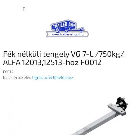
Ugrás
KOSÁR
a
fő
tartalomhoz
Fék nélküli tengely VG 7-L /750kg/,
ALFA 12013,12513-hoz F0012
F0012
A
Nincs értékelés
Ugrás az értékeléshez
termék
átlagos
értékelése
5-
ből
0,0
csillag.