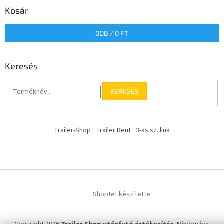
Kosár
0
DB /
0 FT
Keresés
KERESÉS
Trailer-Shop
Trailer Rent
3-as sz. link
Shoptet készítette