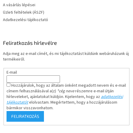
A vásárlás lépései
Üzleti feltételek (ÁSZF)
Adatkezelési tájékoztató
Feliratkozás hírlevélre
Adja meg az e-mail címét, és mi tájékoztatást küldünk webáruházunk új
termékeiről.
E-mail
Hozzájárulok, hogy az általam önként megadott nevem és e-mail
címem felhasználásával a(z)
*cég neve
részemre e-mail útján
hírleveleket, ajánlatokat küldjön. Kijelentem, hogy az
adatkezelési
tájékoztatót
elolvastam. Megértettem, hogy a hozzájárulásom
bármikor visszavonhatom.
FELIRATKOZÁS