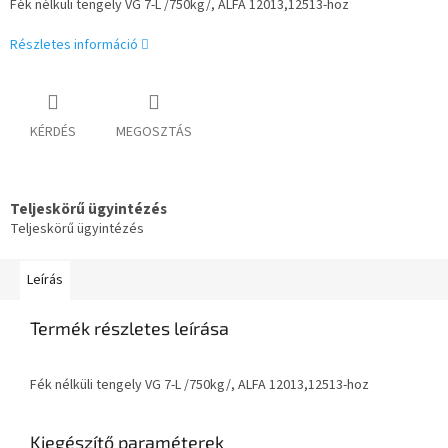
Fék nélküli tengely VG 7-L /750kg/, ALFA 12013,12513-hoz
Részletes információ
KÉRDÉS
MEGOSZTÁS
Teljeskörű ügyintézés
Teljeskörű ügyintézés
Leírás
Termék részletes leírása
Fék nélküli tengely VG 7-L /750kg/, ALFA 12013,12513-hoz
Kiegészítő paraméterek