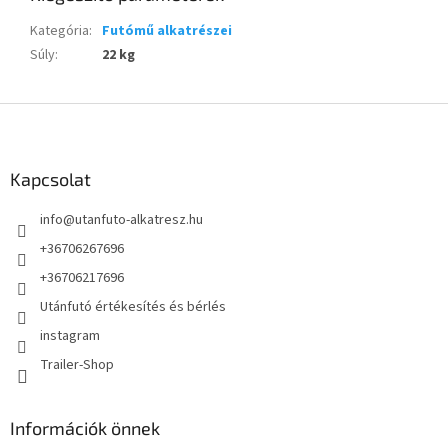
Kategória
:
Futómű alkatrészei
Súly
:
22 kg
L
á
b
l
Kapcsolat
é
info
@
utanfuto-alkatresz.hu
c
+36706267696
+36706217696
Utánfutó értékesítés és bérlés
instagram
Trailer-Shop
Információk önnek