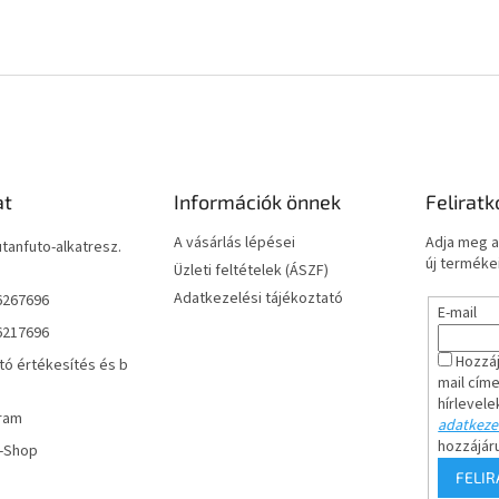
at
Információk önnek
Feliratk
A vásárlás lépései
Adja meg a
utanfuto-alkatresz.
új termékei
Üzleti feltételek (ÁSZF)
Adatkezelési tájékoztató
6267696
E-mail
6217696
Hozzáj
tó értékesítés és b
mail cím
hírlevele
ram
adatkezel
hozzájár
r-Shop
FELI