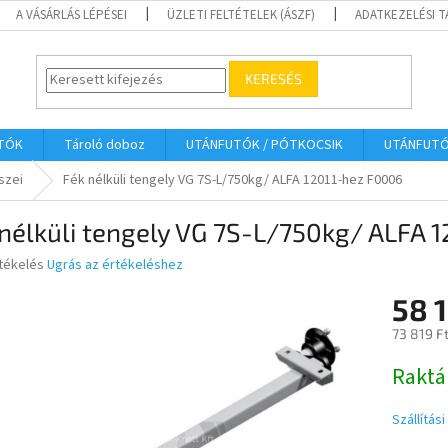
A VÁSÁRLÁS LÉPÉSEI
ÜZLETI FELTÉTELEK (ÁSZF)
ADATKEZELÉSI 
KERESÉS
UTÓK
Tároló doboz
UTÁNFUTÓK / PÓTKOCSIK
UTÁNFUT
szei
Fék nélküli tengely VG 7S-L/750kg/ ALFA 12011-hez F0006
nélküli tengely VG 7S-L/750kg/ ALFA 
rtékelés
Ugrás az értékeléshez
58 1
ése
73 819 F
Egységár
Raktá
Szállítás