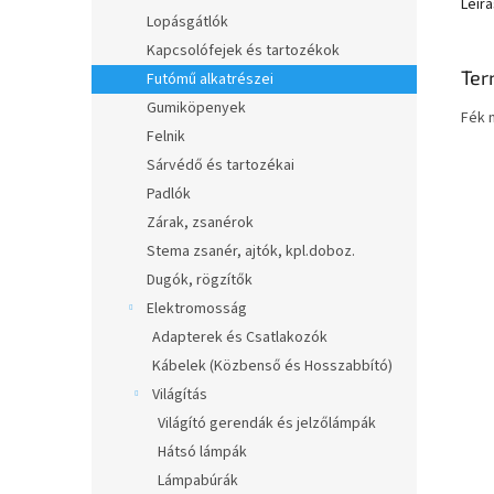
Leírá
Lopásgátlók
Kapcsolófejek és tartozékok
Ter
Futómű alkatrészei
Gumiköpenyek
Fék 
Felnik
Sárvédő és tartozékai
Padlók
Zárak, zsanérok
Stema zsanér, ajtók, kpl.doboz.
Dugók, rögzítők
Elektromosság
Adapterek és Csatlakozók
Kábelek (Közbenső és Hosszabbító)
Világítás
Világító gerendák és jelzőlámpák
Hátsó lámpák
Lámpabúrák