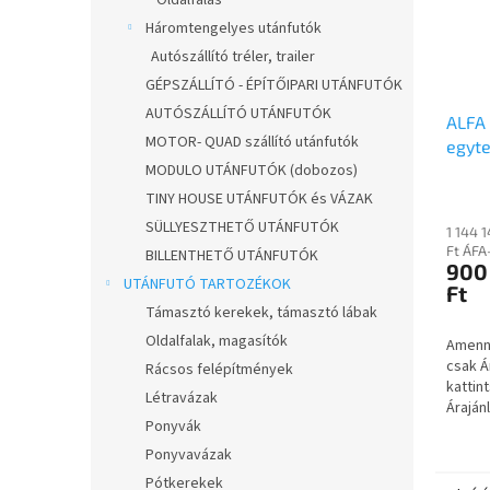
Oldalfalas
Háromtengelyes utánfutók
Autószállító tréler, trailer
GÉPSZÁLLÍTÓ - ÉPÍTŐIPARI UTÁNFUTÓK
AUTÓSZÁLLÍTÓ UTÁNFUTÓK
ALFA
MOTOR- QUAD szállító utánfutók
egyte
MODULO UTÁNFUTÓK (dobozos)
750kg
mell
TINY HOUSE UTÁNFUTÓK és VÁZAK
sülly
SÜLLYESZTHETŐ UTÁNFUTÓK
1 144 
síkpl
Ft ÁFA
BILLENTHETŐ UTÁNFUTÓK
quads
900
UTÁNFUTÓ TARTOZÉKOK
Ft
Támasztó kerekek, támasztó lábak
Oldalfalak, magasítók
Amenny
csak Á
Rácsos felépítmények
kattin
Létravázak
Áraján
Ponyvák
kattint
webold
Ponyvavázak
kérését
Pótkerekek