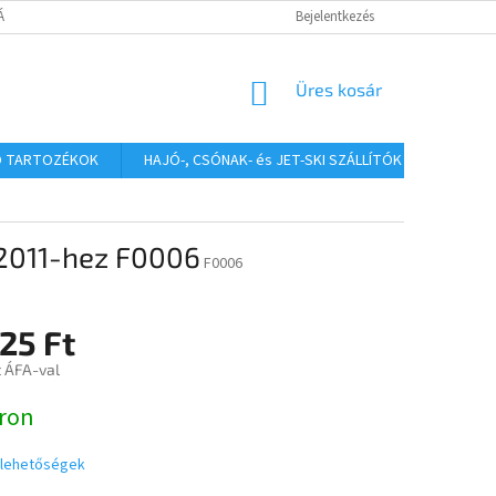
TÁJÉKOZTATÓ
Bejelentkezés
KOSÁR
Üres kosár
Ó TARTOZÉKOK
HAJÓ-, CSÓNAK- és JET-SKI SZÁLLÍTÓK
HAJÓS
12011-hez F0006
F0006
25 Ft
t ÁFA-val
:
ron
i lehetőségek