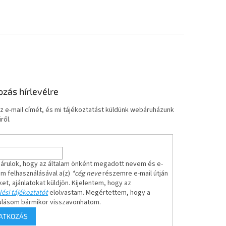
ozás hírlevélre
z e-mail címét, és mi tájékoztatást küldünk webáruházunk
ről.
árulok, hogy az általam önként megadott nevem és e-
em felhasználásával a(z)
*cég neve
részemre e-mail útján
ket, ajánlatokat küldjön. Kijelentem, hogy az
ési tájékoztatót
elolvastam. Megértettem, hogy a
ulásom bármikor visszavonhatom.
RATKOZÁS