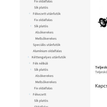
l
Fix oldalfalas
Sík platós
Fékezett utánfutók
Fix oldalfalas
Sík platós
Alsókerekes
Mellsőkerekes
Speciális utánfutók
Alumínium oldalfalas
Kéttengelyes utánfutók
Fék nélküli
Teljes
Sík platós
Teljesk
Alsókerekes
Mellsőkerekes
Kapc
Fix oldalfalas
Fékezett
Sík platós