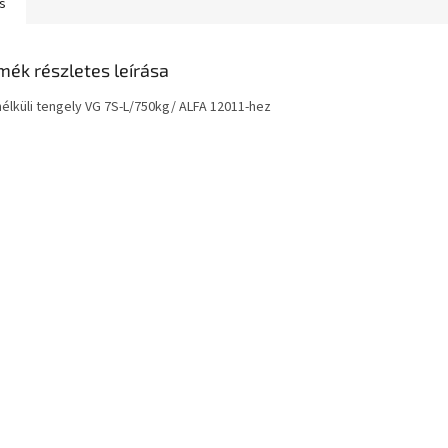
s
mék részletes leírása
nélküli tengely VG 7S-L/750kg/ ALFA 12011-hez