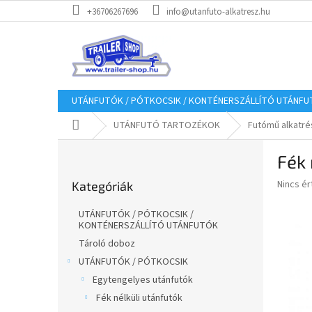
Ugrás
+36706267696
info@utanfuto-alkatresz.hu
a
fő
tartalomhoz
UTÁNFUTÓK / PÓTKOCSIK / KONTÉNERSZÁLLÍTÓ UTÁNF
Kezdőlap
UTÁNFUTÓ TARTOZÉKOK
Futómű alkatré
O
Fék 
l
Kategóriák
d
A
Nincs é
Kategóriák
átugrása
a
termék
l
átlagos
UTÁNFUTÓK / PÓTKOCSIK /
s
értékel
KONTÉNERSZÁLLÍTÓ UTÁNFUTÓK
5-
ó
Tároló doboz
ből
p
UTÁNFUTÓK / PÓTKOCSIK
0,0
a
csillag.
Egytengelyes utánfutók
n
Fék nélküli utánfutók
e