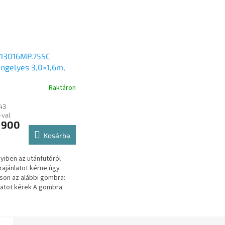
 13016MP.75SC
ngelyes 3,0×1,6m,
, fék nélküli
Raktáron
sőkerekes
eszthető uniplatós
143
atós motorszállító és
-val
zállító utánfutó
 900
Kosárba
iben az utánfutóról
rajánlatot kérne úgy
tson az alábbi gombra:
latot kérek A gombra
va átirányítjuk a másik
alunkra, ahol ajánlat
...