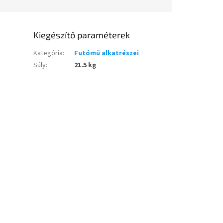
Kiegészítő paraméterek
Kategória
:
Futómű alkatrészei
Súly
:
21.5 kg