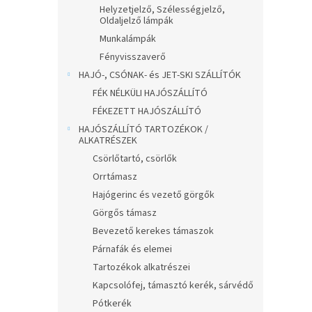
Helyzetjelző, Szélességjelző,
Oldaljelző lámpák
Munkalámpák
Fényvisszaverő
HAJÓ-, CSÓNAK- és JET-SKI SZÁLLÍTÓK
FÉK NÉLKÜLI HAJÓSZÁLLÍTÓ
FÉKEZETT HAJÓSZÁLLÍTÓ
HAJÓSZÁLLÍTÓ TARTOZÉKOK /
ALKATRÉSZEK
Csörlőtartó, csörlők
Orrtámasz
Hajógerinc és vezető görgők
Görgős támasz
Bevezető kerekes támaszok
Párnafák és elemei
Tartozékok alkatrészei
Kapcsolófej, támasztó kerék, sárvédő
Pótkerék