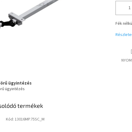
Fék nélkü
Részlete
NYOM
körű ügyintézés
örű ügyintézés
solódó termékek
Kód:
13016MP.75SC_M