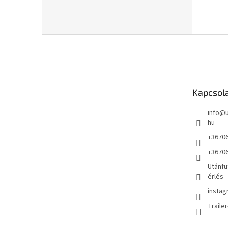
L
á
b
l
é
Kapcsol
c
info
@
hu
+3670
+3670
Utánfu
érlés
instag
Traile