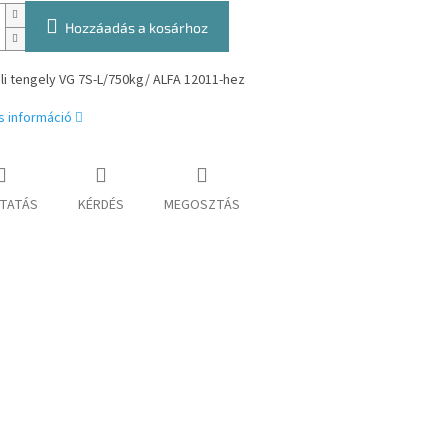
Hozzáadás a kosárhoz
li tengely VG 7S-L/750kg/ ALFA 12011-hez
s információ
TATÁS
KÉRDÉS
MEGOSZTÁS