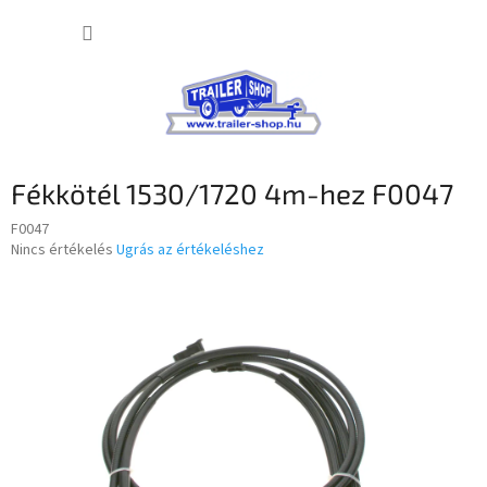
Ugrás
KOSÁR
a
fő
tartalomhoz
Fékkötél 1530/1720 4m-hez F0047
F0047
A
Nincs értékelés
Ugrás az értékeléshez
termék
átlagos
értékelése
5-
ből
0,0
csillag.