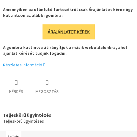
Amennyiben az utánfutó tartozékról csak Árajánlatot kérne úgy
kattintson az alábbi gombra:
ÁRAJÁNLATOT KÉREK
A gombra kattintva átirányítjuk a másik weboldalunkra, ahol
ajánlat kérését tudjuk fogadni.
Részletes információ
KÉRDÉS
MEGOSZTÁS
Teljeskörű ügyintézés
Teljeskörű ügyintézés