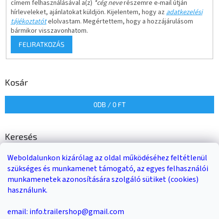
címem felhasználásával a(z)
*cég neve
részemre e-mail útján
hírleveleket, ajánlatokat küldjön. Kijelentem, hogy az
adatkezelési
tájékoztatót
elolvastam. Megértettem, hogy a hozzájárulásom
bármikor visszavonhatom.
FELIRATKOZÁS
Kosár
0
DB /
0 FT
Keresés
Weboldalunkon kizárólag az oldal működéséhez feltétlenül
KERESÉS
szükséges és munkamenet támogató, az egyes felhasználói
munkamenetek azonosítására szolgáló sütiket (cookies)
használunk.
Trailer-Shop
Trailer Rent
3-as sz. link
email: info.trailershop@gmail.com