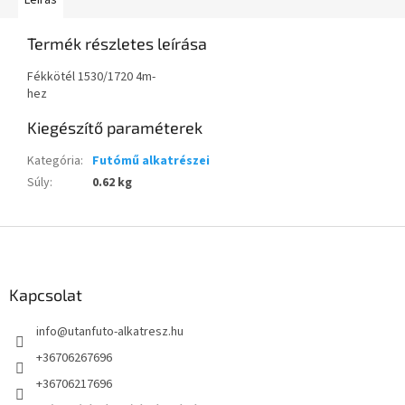
Leírás
Termék részletes leírása
Fékkötél 1530/1720 4m-
hez
Kiegészítő paraméterek
Kategória
:
Futómű alkatrészei
Súly
:
0.62 kg
L
á
b
l
Kapcsolat
é
info
@
utanfuto-alkatresz.hu
c
+36706267696
+36706217696