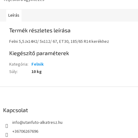
Leírás
Termék részletes leírása
Felni 5,5Jx14H2/ 5x112/ 67, ET30, 185/65 R14 kerékhez
Kiegészítő paraméterek
Kategória
:
Felnik
Súly
:
10 kg
L
á
b
l
Kapcsolat
é
info
@
utanfuto-alkatresz.hu
c
+36706267696