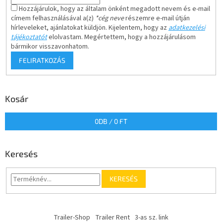
Hozzájárulok, hogy az általam önként megadott nevem és e-mail
címem felhasználásával a(z)
*cég neve
részemre e-mail útján
hírleveleket, ajánlatokat küldjön. Kijelentem, hogy az
adatkezelési
tájékoztatót
elolvastam. Megértettem, hogy a hozzájárulásom
bármikor visszavonhatom.
FELIRATKOZÁS
Kosár
0
DB /
0 FT
Keresés
KERESÉS
Trailer-Shop
Trailer Rent
3-as sz. link