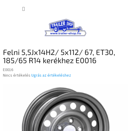
Ugrás
KOSÁR
a
fő
tartalomhoz
Felni 5,5Jx14H2/ 5x112/ 67, ET30,
185/65 R14 kerékhez E0016
E0016
A
Nincs értékelés
Ugrás az értékeléshez
termék
átlagos
értékelése
5-
ből
0,0
csillag.