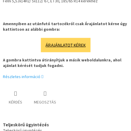
Felni 5,5Jx14H2/ 5x112/ 67, ET30, 185/65 R14 kerékhez
Amennyiben az utánfutó tartozékról csak Árajánlatot kérne úgy
kattintson az alábbi gombra:
ÁRAJÁNLATOT KÉREK
A gombra kattintva átirányítjuk a másik weboldalunkra, ahol
ajánlat kérését tudjuk fogadni.
Részletes információ
KÉRDÉS
MEGOSZTÁS
Teljeskörű ügyintézés
Teljeskörű ügyintézés