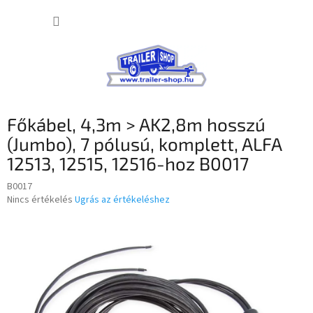
Ugrás
KOSÁR
a
fő
tartalomhoz
Főkábel, 4,3m > AK2,8m hosszú
(Jumbo), 7 pólusú, komplett, ALFA
12513, 12515, 12516-hoz B0017
B0017
A
Nincs értékelés
Ugrás az értékeléshez
termék
átlagos
értékelése
5-
ből
0,0
csillag.