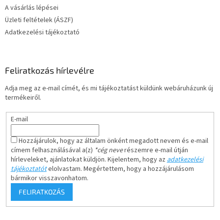
A vásárlás lépései
Üzleti feltételek (ÁSZF)
Adatkezelési tájékoztató
Feliratkozás hírlevélre
Adja meg az e-mail címét, és mi tájékoztatást küldünk webáruházunk új
termékeiről.
E-mail
Hozzájárulok, hogy az általam önként megadott nevem és e-mail
címem felhasználásával a(z)
*cég neve
részemre e-mail útján
hírleveleket, ajánlatokat küldjön. Kijelentem, hogy az
adatkezelési
tájékoztatót
elolvastam. Megértettem, hogy a hozzájárulásom
bármikor visszavonhatom.
FELIRATKOZÁS