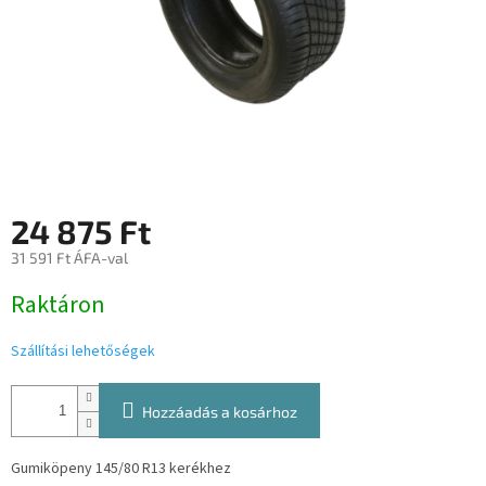
24 875 Ft
31 591 Ft ÁFA-val
Egységár:
Raktáron
Szállítási lehetőségek
Hozzáadás a kosárhoz
Gumiköpeny 145/80 R13 kerékhez