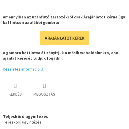
Amennyiben az utánfutó tartozékról csak Árajánlatot kérne úgy
kattintson az alábbi gombra:
ÁRAJÁNLATOT KÉREK
A gombra kattintva átirányítjuk a másik weboldalunkra, ahol
ajánlat kérését tudjuk fogadni.
Részletes információ
KÉRDÉS
MEGOSZTÁS
Teljeskörű ügyintézés
Teljeskörű ügyintézés