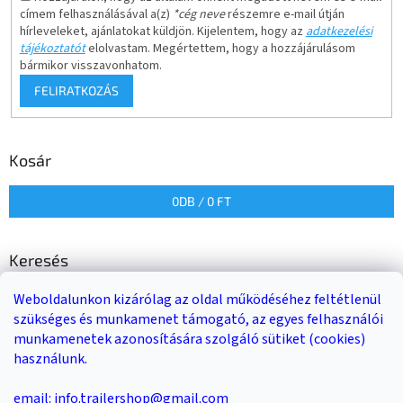
címem felhasználásával a(z)
*cég neve
részemre e-mail útján
hírleveleket, ajánlatokat küldjön. Kijelentem, hogy az
adatkezelési
tájékoztatót
elolvastam. Megértettem, hogy a hozzájárulásom
bármikor visszavonhatom.
FELIRATKOZÁS
Kosár
0
DB /
0 FT
Keresés
Weboldalunkon kizárólag az oldal működéséhez feltétlenül
KERESÉS
szükséges és munkamenet támogató, az egyes felhasználói
munkamenetek azonosítására szolgáló sütiket (cookies)
használunk.
Trailer-Shop
Trailer Rent
3-as sz. link
email: info.trailershop@gmail.com