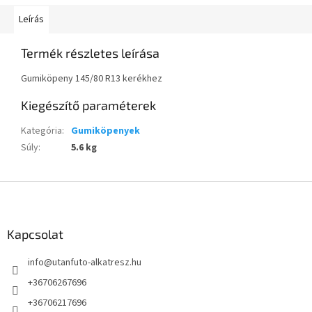
Leírás
Termék részletes leírása
Gumiköpeny 145/80 R13 kerékhez
Kiegészítő paraméterek
Kategória
:
Gumiköpenyek
Súly
:
5.6 kg
L
á
b
l
Kapcsolat
é
info
@
utanfuto-alkatresz.hu
c
+36706267696
+36706217696