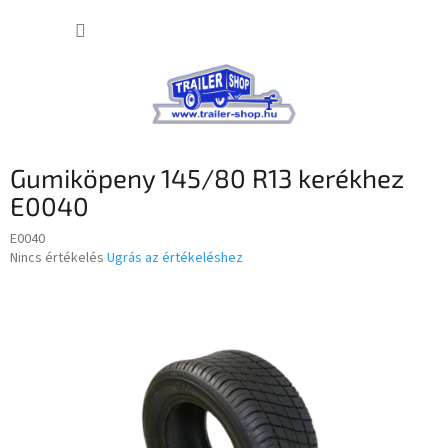
Ugrás
KOSÁR
a
fő
tartalomhoz
Gumiköpeny 145/80 R13 kerékhez
E0040
E0040
A
Nincs értékelés
Ugrás az értékeléshez
termék
átlagos
értékelése
5-
ből
0,0
csillag.