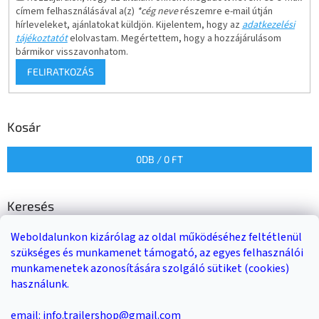
címem felhasználásával a(z)
*cég neve
részemre e-mail útján
hírleveleket, ajánlatokat küldjön. Kijelentem, hogy az
adatkezelési
tájékoztatót
elolvastam. Megértettem, hogy a hozzájárulásom
bármikor visszavonhatom.
FELIRATKOZÁS
Kosár
0
DB /
0 FT
Keresés
Weboldalunkon kizárólag az oldal működéséhez feltétlenül
KERESÉS
szükséges és munkamenet támogató, az egyes felhasználói
munkamenetek azonosítására szolgáló sütiket (cookies)
használunk.
Trailer-Shop
Trailer Rent
3-as sz. link
email: info.trailershop@gmail.com