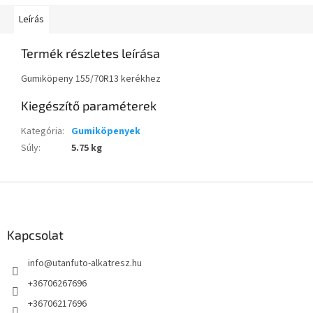
Leírás
Termék részletes leírása
Gumiköpeny 155/70R13 kerékhez
Kiegészítő paraméterek
Kategória
:
Gumiköpenyek
Súly
:
5.75 kg
L
á
b
l
Kapcsolat
é
info
@
utanfuto-alkatresz.hu
c
+36706267696
+36706217696