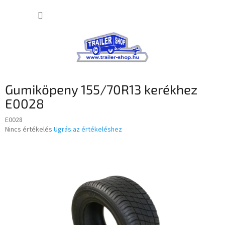
Ugrás
KOSÁR
a
fő
tartalomhoz
Gumiköpeny 155/70R13 kerékhez
E0028
E0028
A
Nincs értékelés
Ugrás az értékeléshez
termék
átlagos
értékelése
5-
ből
0,0
csillag.