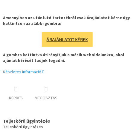
Amennyiben az utánfutó tartozékról csak Árajánlatot kérne úgy
kattintson az alábbi gombra:
ÁRAJÁNLATOT KÉREK
A gombra kattintva átirányítjuk a másik weboldalunkra, ahol
ajánlat kérését tudjuk fogadni.
Részletes információ
KÉRDÉS
MEGOSZTÁS
Teljeskörű ügyintézés
Teljeskörű ügyintézés