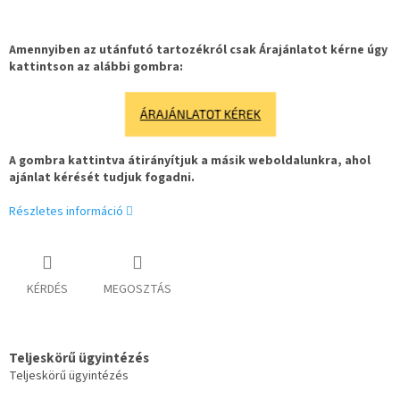
Amennyiben az utánfutó tartozékról csak Árajánlatot kérne úgy
kattintson az alábbi gombra:
ÁRAJÁNLATOT KÉREK
A gombra kattintva átirányítjuk a másik weboldalunkra, ahol
ajánlat kérését tudjuk fogadni.
Részletes információ
KÉRDÉS
MEGOSZTÁS
Teljeskörű ügyintézés
Teljeskörű ügyintézés