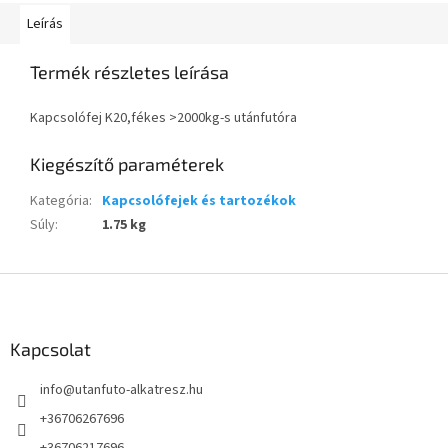
Leírás
Termék részletes leírása
Kapcsolófej K20,fékes >2000kg-s utánfutóra
Kiegészítő paraméterek
Kategória
:
Kapcsolófejek és tartozékok
Súly
:
1.75 kg
L
á
b
l
Kapcsolat
é
info
@
utanfuto-alkatresz.hu
c
+36706267696