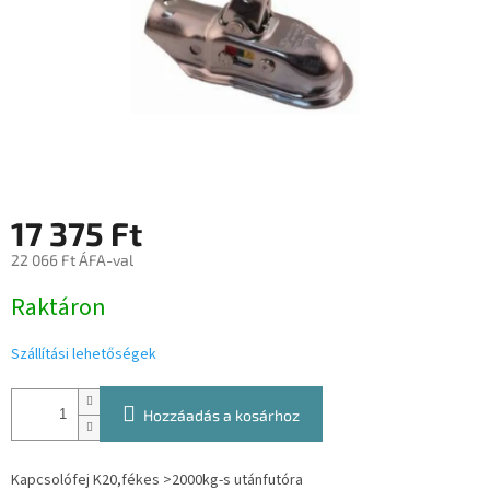
17 375 Ft
22 066 Ft ÁFA-val
Egységár:
Raktáron
Szállítási lehetőségek
Hozzáadás a kosárhoz
Kapcsolófej K20,fékes >2000kg-s utánfutóra