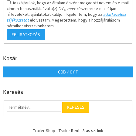
Hozzájárulok, hogy az általam önként megadott nevem és e-mail
címem felhasználásával a(z)
*cég neve
részemre e-mail útján
hírleveleket, ajánlatokat küldjön. Kijelentem, hogy az
adatkezelési
tájékoztatót
elolvastam. Megértettem, hogy a hozzájárulásom
bármikor visszavonhatom.
FELIRATKOZÁS
Kosár
0
DB /
0 FT
Keresés
KERESÉS
Trailer-Shop
Trailer Rent
3-as sz. link