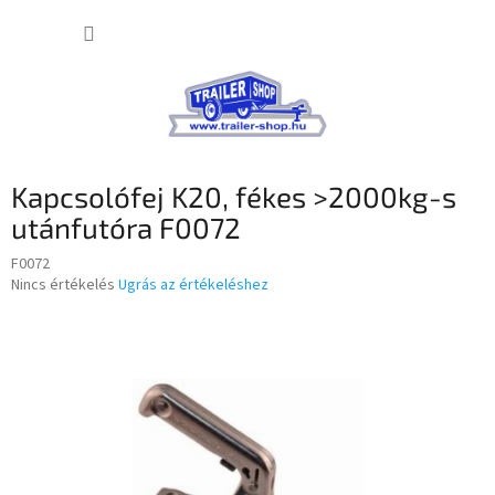
Ugrás
KOSÁR
a
fő
tartalomhoz
Kapcsolófej K20, fékes >2000kg-s
utánfutóra F0072
F0072
A
Nincs értékelés
Ugrás az értékeléshez
termék
átlagos
értékelése
5-
ből
0,0
csillag.