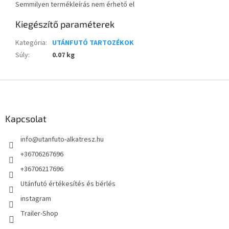
Semmilyen termékleírás nem érhető el
Kiegészítő paraméterek
Kategória
:
UTÁNFUTÓ TARTOZÉKOK
Súly
:
0.07 kg
L
á
b
l
Kapcsolat
é
info
@
utanfuto-alkatresz.hu
c
+36706267696
+36706217696
Utánfutó értékesítés és bérlés
instagram
Trailer-Shop