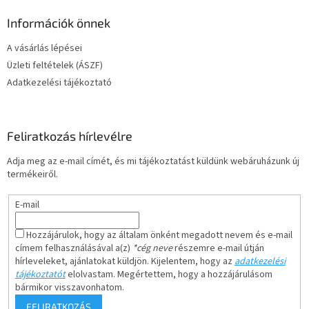
Információk önnek
A vásárlás lépései
Üzleti feltételek (ÁSZF)
Adatkezelési tájékoztató
Feliratkozás hírlevélre
Adja meg az e-mail címét, és mi tájékoztatást küldünk webáruházunk új
termékeiről.
E-mail
Hozzájárulok, hogy az általam önként megadott nevem és e-mail
címem felhasználásával a(z)
*cég neve
részemre e-mail útján
hírleveleket, ajánlatokat küldjön. Kijelentem, hogy az
adatkezelési
tájékoztatót
elolvastam. Megértettem, hogy a hozzájárulásom
bármikor visszavonhatom.
FELIRATKOZÁS