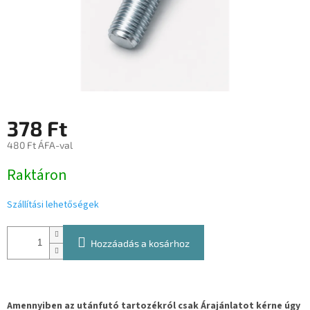
378 Ft
480 Ft ÁFA-val
Egységár:
Raktáron
Szállítási lehetőségek
Hozzáadás a kosárhoz
Amennyiben az utánfutó tartozékról csak Árajánlatot kérne úgy