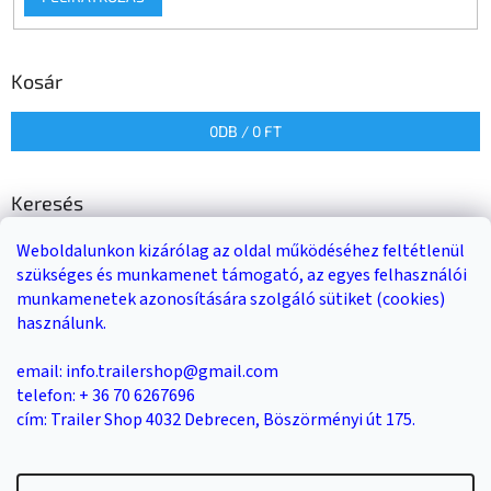
Kosár
0
DB /
0 FT
Keresés
Weboldalunkon kizárólag az oldal működéséhez feltétlenül
KERESÉS
szükséges és munkamenet támogató, az egyes felhasználói
munkamenetek azonosítására szolgáló sütiket (cookies)
használunk.
Trailer-Shop
Trailer Rent
3-as sz. link
email: info.trailershop@gmail.com
telefon: + 36 70 6267696
cím: Trailer Shop 4032 Debrecen, Böszörményi út 175.
Shoptet készítette