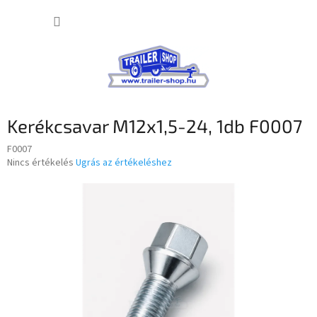
Ugrás
KOSÁR
a
fő
tartalomhoz
Kerékcsavar M12x1,5-24, 1db F0007
F0007
A
Nincs értékelés
Ugrás az értékeléshez
termék
átlagos
értékelése
5-
ből
0,0
csillag.