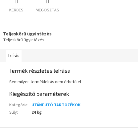
KÉRDÉS
MEGOSZTÁS
Teljeskörű ügyintézés
Teljeskörű ügyintézés
Leírás
Termék részletes leírása
Semmilyen termékleírás nem érhető el
Kiegészítő paraméterek
Kategória
:
UTÁNFUTÓ TARTOZÉKOK
Súly
:
24 kg
L
á