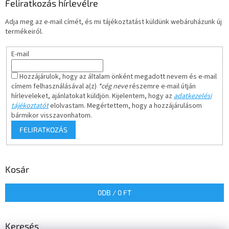
Feliratkozás hírlevélre
Adja meg az e-mail címét, és mi tájékoztatást küldünk webáruházunk új
termékeiről.
E-mail
Hozzájárulok, hogy az általam önként megadott nevem és e-mail
címem felhasználásával a(z)
*cég neve
részemre e-mail útján
hírleveleket, ajánlatokat küldjön. Kijelentem, hogy az
adatkezelési
tájékoztatót
elolvastam. Megértettem, hogy a hozzájárulásom
bármikor visszavonhatom.
FELIRATKOZÁS
Kosár
0
DB /
0 FT
Keresés