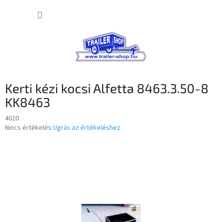
Ugrás
KOSÁR
a
fő
tartalomhoz
Kerti kézi kocsi Alfetta 8463.3.50-8
KK8463
4020
A
Nincs értékelés
Ugrás az értékeléshez
termék
átlagos
értékelése
5-
ből
0,0
csillag.