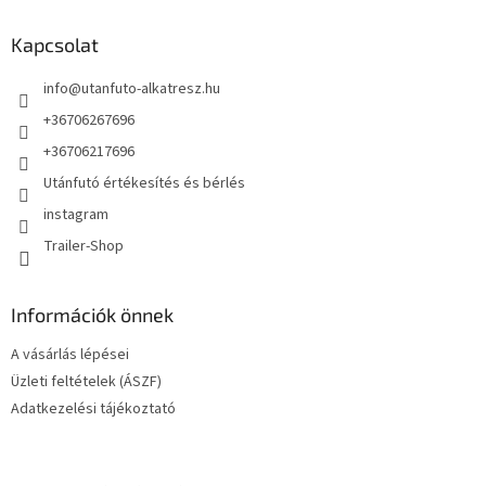
b
l
Kapcsolat
é
info
@
utanfuto-alkatresz.hu
c
+36706267696
+36706217696
Utánfutó értékesítés és bérlés
instagram
Trailer-Shop
Információk önnek
A vásárlás lépései
Üzleti feltételek (ÁSZF)
Adatkezelési tájékoztató