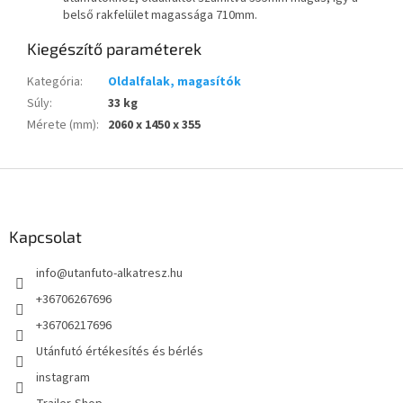
belső rakfelület magassága 710mm.
Kiegészítő paraméterek
Kategória
:
Oldalfalak, magasítók
Súly
:
33 kg
Mérete (mm)
:
2060 x 1450 x 355
L
á
b
l
Kapcsolat
é
info
@
utanfuto-alkatresz.hu
c
+36706267696
+36706217696
Utánfutó értékesítés és bérlés
instagram