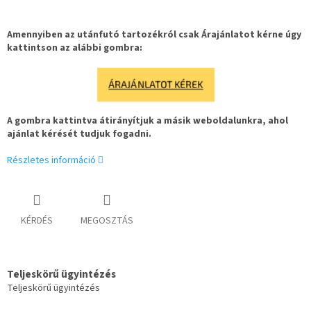
Amennyiben az utánfutó tartozékról csak Árajánlatot kérne úgy
kattintson az alábbi gombra:
ÁRAJÁNLATOT KÉREK
A gombra kattintva átirányítjuk a másik weboldalunkra, ahol
ajánlat kérését tudjuk fogadni.
Részletes információ
KÉRDÉS
MEGOSZTÁS
Teljeskörű ügyintézés
Teljeskörű ügyintézés