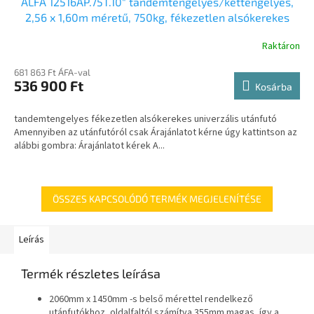
ALFA 12516AP.75T.10" tandemtengelyes/kéttengelyes,
2,56 x 1,60m méretű, 750kg, fékezetlen alsókerekes
síkplatós utánfutó
Raktáron
681 863 Ft ÁFA-val
536 900 Ft
Kosárba
tandemtengelyes fékezetlen alsókerekes univerzális utánfutó
Amennyiben az utánfutóról csak Árajánlatot kérne úgy kattintson az
alábbi gombra: Árajánlatot kérek A...
ÖSSZES KAPCSOLÓDÓ TERMÉK MEGJELENÍTÉSE
Leírás
Termék részletes leírása
2060mm x 1450mm -s belső mérettel rendelkező
utánfutókhoz, oldalfaltól számítva 355mm magas, így a