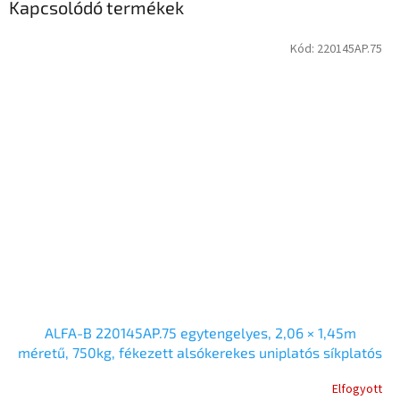
Kapcsolódó termékek
Kód:
220145AP.75
ALFA-B 220145AP.75 egytengelyes, 2,06 × 1,45m
méretű, 750kg, fékezett alsókerekes uniplatós síkplatós
utánfutó
Elfogyott