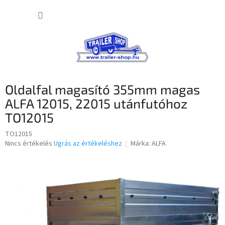
Ugrás
KOSÁR
a
fő
tartalomhoz
Oldalfal magasító 355mm magas
ALFA 12015, 22015 utánfutóhoz
TO12015
TO12015
A
Nincs értékelés
Ugrás az értékeléshez
Márka:
ALFA
termék
átlagos
értékelése
5-
ből
0,0
csillag.