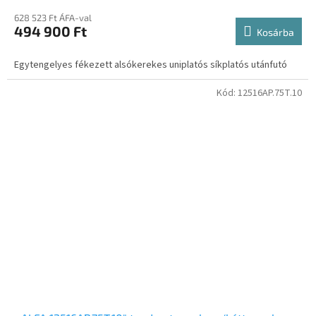
628 523 Ft ÁFA-val
494 900 Ft
Kosárba
Egytengelyes fékezett alsókerekes uniplatós síkplatós utánfutó
Kód:
12516AP.75T.10