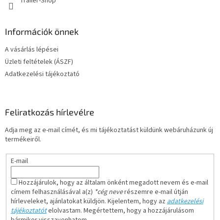
Trailer-Shop
Információk önnek
A vásárlás lépései
Üzleti feltételek (ÁSZF)
Adatkezelési tájékoztató
Feliratkozás hírlevélre
Adja meg az e-mail címét, és mi tájékoztatást küldünk webáruházunk új
termékeiről.
E-mail
Hozzájárulok, hogy az általam önként megadott nevem és e-mail
címem felhasználásával a(z)
*cég neve
részemre e-mail útján
hírleveleket, ajánlatokat küldjön. Kijelentem, hogy az
adatkezelési
tájékoztatót
elolvastam. Megértettem, hogy a hozzájárulásom