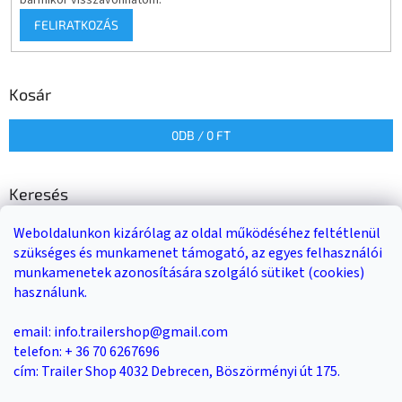
bármikor visszavonhatom.
FELIRATKOZÁS
Kosár
0
DB /
0 FT
Keresés
Weboldalunkon kizárólag az oldal működéséhez feltétlenül
KERESÉS
szükséges és munkamenet támogató, az egyes felhasználói
munkamenetek azonosítására szolgáló sütiket (cookies)
használunk.
Trailer-Shop
Trailer Rent
3-as sz. link
email: info.trailershop@gmail.com
telefon: + 36 70 6267696
cím: Trailer Shop 4032 Debrecen, Böszörményi út 175.