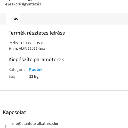
Teljeskörű ügyintézés
Leírás
Termék részletes leírása
Padló 1500 x 1135 x
9mm, ALFA 11511-hez
Kiegészítő paraméterek
Kategória
:
Padlók
Súly
:
12 kg
L
á
b
l
Kapcsolat
é
info
@
utanfuto-alkatresz.hu
c