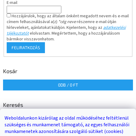
E-mail
Hozzájárulok, hogy az általam önként megadott nevem és e-mail
címem felhasználásával a(z)
*cég neve
részemre e-mail útján
hírleveleket, ajánlatokat küldjön. Kijelentem, hogy az
adatkezelési
tájékoztatót
elolvastam. Megértettem, hogy a hozzájárulásom
bármikor visszavonhatom.
FELIRATKOZÁS
Kosár
0
DB /
0 FT
Keresés
Weboldalunkon kizárólag az oldal működéséhez feltétlenül
KERESÉS
szükséges és munkamenet támogató, az egyes felhasználói
munkamenetek azonosítására szolgáló sütiket (cookies)