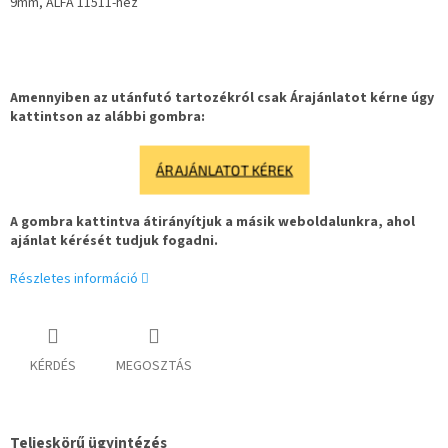
9mm, ALFA 11511-hez
Amennyiben az utánfutó tartozékról csak Árajánlatot kérne úgy
kattintson az alábbi gombra:
ÁRAJÁNLATOT KÉREK
A gombra kattintva átirányítjuk a másik weboldalunkra, ahol
ajánlat kérését tudjuk fogadni.
Részletes információ
KÉRDÉS
MEGOSZTÁS
Teljeskörű ügyintézés