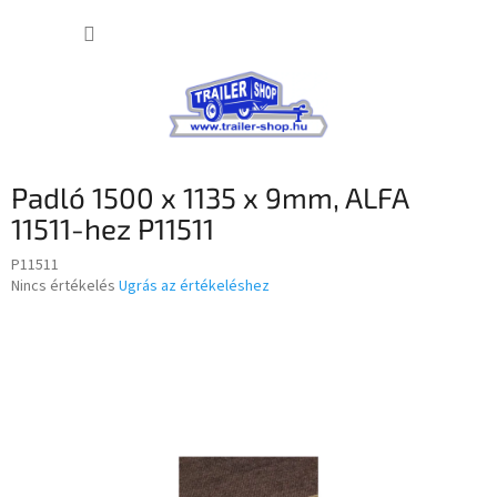
Ugrás
KOSÁR
a
fő
tartalomhoz
Padló 1500 x 1135 x 9mm, ALFA
11511-hez P11511
P11511
A
Nincs értékelés
Ugrás az értékeléshez
termék
átlagos
értékelése
5-
ből
0,0
csillag.