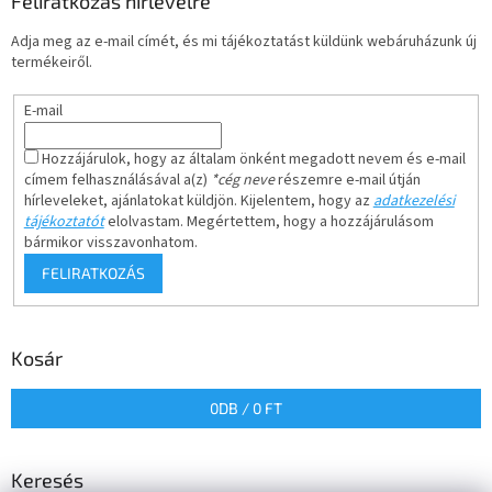
Feliratkozás hírlevélre
Adja meg az e-mail címét, és mi tájékoztatást küldünk webáruházunk új
termékeiről.
E-mail
Hozzájárulok, hogy az általam önként megadott nevem és e-mail
címem felhasználásával a(z)
*cég neve
részemre e-mail útján
hírleveleket, ajánlatokat küldjön. Kijelentem, hogy az
adatkezelési
tájékoztatót
elolvastam. Megértettem, hogy a hozzájárulásom
bármikor visszavonhatom.
FELIRATKOZÁS
Kosár
0
DB /
0 FT
Keresés