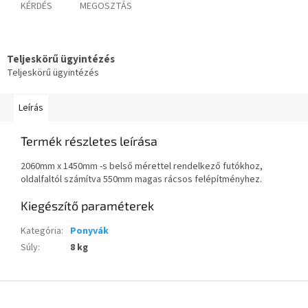
KÉRDÉS
MEGOSZTÁS
Teljeskörű ügyintézés
Teljeskörű ügyintézés
Leírás
Termék részletes leírása
2060mm x 1450mm -s belső mérettel rendelkező futókhoz,
oldalfaltól számítva 550mm magas rácsos felépítményhez.
Kiegészítő paraméterek
Kategória
:
Ponyvák
Súly
:
8 kg
L
á