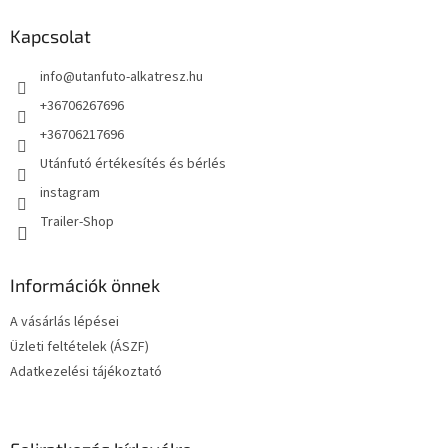
b
l
Kapcsolat
é
info
@
utanfuto-alkatresz.hu
c
+36706267696
+36706217696
Utánfutó értékesítés és bérlés
instagram
Trailer-Shop
Információk önnek
A vásárlás lépései
Üzleti feltételek (ÁSZF)
Adatkezelési tájékoztató