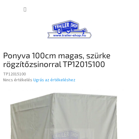
Ugrás
KOSÁR
a
fő
tartalomhoz
Ponyva 100cm magas, szürke
rögzítőzsinorral TP12015100
TP12015100
A
Nincs értékelés
Ugrás az értékeléshez
termék
átlagos
értékelése
5-
ből
0,0
csillag.