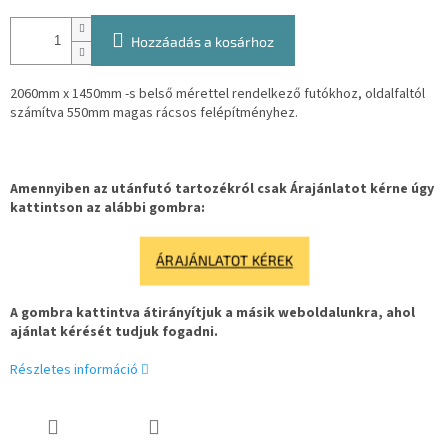
Hozzáadás a kosárhoz
2060mm x 1450mm -s belső mérettel rendelkező futókhoz, oldalfaltól
számítva 550mm magas rácsos felépítményhez.
Amennyiben az utánfutó tartozékról csak Árajánlatot kérne úgy
kattintson az alábbi gombra:
ÁRAJÁNLATOT KÉREK
A gombra kattintva átirányítjuk a másik weboldalunkra, ahol
ajánlat kérését tudjuk fogadni.
Részletes információ