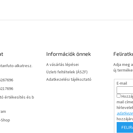
at
Információk önnek
Feliratk
A vásárlás lépései
Adja meg a
utanfuto-alkatresz.
új termékei
Üzleti feltételek (ÁSZF)
Adatkezelési tájékoztató
6267696
E-mail
6217696
Hozzáj
tó értékesítés és b
mail cím
hírlevele
ram
adatkezel
hozzájár
r-Shop
FELI