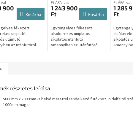
tó trailer, tréler
utánfutó tréler,
utánfutó 
-val
Ft ÁFA-val
Ft ÁFA-val
trailer/autószállító
trailer/a
9 900
1 243 900
1 285 
Ft
Ft
Kosárba
Kosárba
gelyes fékezett
Egytengelyes fékezett
Egytengely
rekes uniplatós
alsókerekes uniplatós
alsókereke
tós utánfutó
síkplatós utánfutó
síkplatós 
iben az utánfutóról
Amennyiben az utánfutóról
Amennyiben
rajánlatot kérne úgy
csak Árajánlatot kérne úgy
csak Árajá
tson az alábbi gombra:
kattintson az alábbi gombra:
kattintson
atot kérek A...
Árajánlatot kérek A...
Árajánlatot
s
mék részletes leírása
5000mm x 2000mm -s belső mérettel rendelkező futókhoz, oldalfaltól sz
1000mm magas.