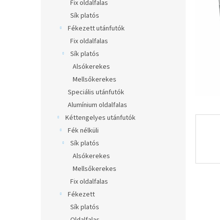
l
Fix oldalfalas
Sík platós
Fékezett utánfutók
Fix oldalfalas
Sík platós
Alsókerekes
Mellsőkerekes
Speciális utánfutók
Alumínium oldalfalas
Kéttengelyes utánfutók
Fék nélküli
Sík platós
Alsókerekes
Mellsőkerekes
Fix oldalfalas
Fékezett
Sík platós