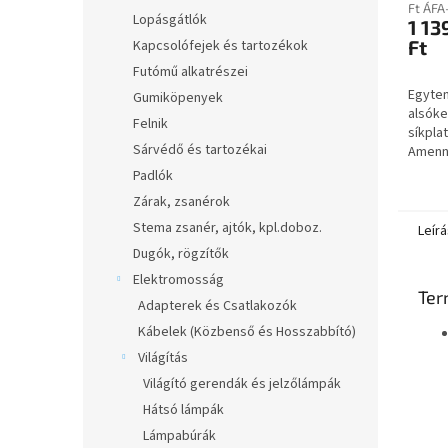
utánfu
Ft ÁFA
Lopásgátlók
1 13
Ft
Kapcsolófejek és tartozékok
Futómű alkatrészei
Egyten
Gumiköpenyek
alsóke
Felnik
síkpla
Sárvédő és tartozékai
Amenny
csak Á
Padlók
kattin
Zárak, zsanérok
Árajánl
Stema zsanér, ajtók, kpl.doboz.
Leírá
Dugók, rögzítők
Elektromosság
Ter
Adapterek és Csatlakozók
Kábelek (Közbenső és Hosszabbító)
Világítás
Világító gerendák és jelzőlámpák
Hátsó lámpák
Lámpabúrák