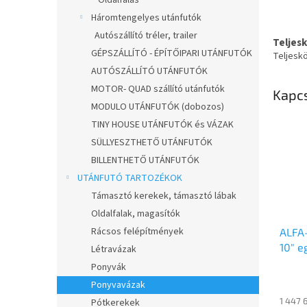
Oldalfalas
Háromtengelyes utánfutók
Autószállító tréler, trailer
Teljes
GÉPSZÁLLÍTÓ - ÉPÍTŐIPARI UTÁNFUTÓK
Teljesk
AUTÓSZÁLLÍTÓ UTÁNFUTÓK
MOTOR- QUAD szállító utánfutók
Kapc
MODULO UTÁNFUTÓK (dobozos)
TINY HOUSE UTÁNFUTÓK és VÁZAK
SÜLLYESZTHETŐ UTÁNFUTÓK
BILLENTHETŐ UTÁNFUTÓK
UTÁNFUTÓ TARTOZÉKOK
Támasztó kerekek, támasztó lábak
Oldalfalak, magasítók
Rácsos felépítmények
ALFA
10″ e
Létravázak
2,0m
Ponyvák
fékez
Ponyvavázak
unipl
1 447 
Pótkerekek