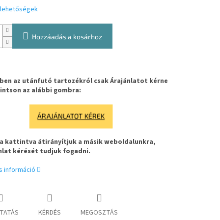
i lehetőségek
Hozzáadás a kosárhoz
en az utánfutó tartozékról csak Árajánlatot kérne
intson az alábbi gombra:
ÁRAJÁNLATOT KÉREK
 kattintva átirányítjuk a másik weboldalunkra,
nlat kérését tudjuk fogadni.
s információ
TATÁS
KÉRDÉS
MEGOSZTÁS