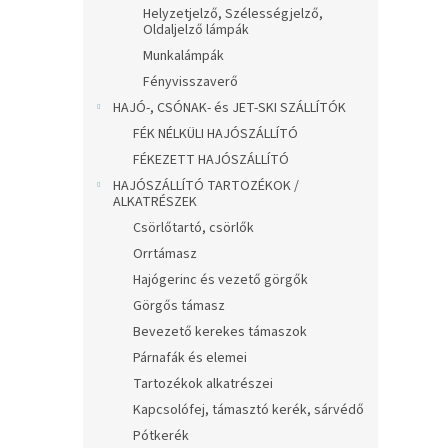
Helyzetjelző, Szélességjelző,
Oldaljelző lámpák
Munkalámpák
Fényvisszaverő
HAJÓ-, CSÓNAK- és JET-SKI SZÁLLÍTÓK
FÉK NÉLKÜLI HAJÓSZÁLLÍTÓ
FÉKEZETT HAJÓSZÁLLÍTÓ
HAJÓSZÁLLÍTÓ TARTOZÉKOK /
ALKATRÉSZEK
Csörlőtartó, csörlők
Orrtámasz
Hajógerinc és vezető görgők
Görgős támasz
Bevezető kerekes támaszok
Párnafák és elemei
Tartozékok alkatrészei
Kapcsolófej, támasztó kerék, sárvédő
Pótkerék