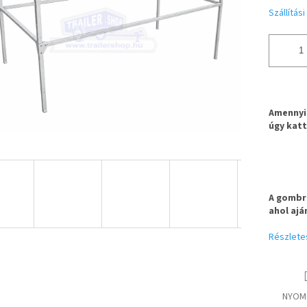
Szállítás
Amennyib
úgy katt
A gombra
ahol ajá
Részlete
NYOM