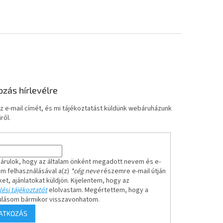
ozás hírlevélre
z e-mail címét, és mi tájékoztatást küldünk webáruházunk
ről.
árulok, hogy az általam önként megadott nevem és e-
em felhasználásával a(z)
*cég neve
részemre e-mail útján
ket, ajánlatokat küldjön. Kijelentem, hogy az
ési tájékoztatót
elolvastam. Megértettem, hogy a
ulásom bármikor visszavonhatom.
RATKOZÁS