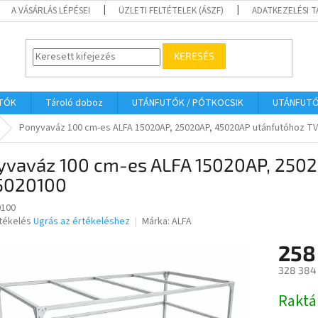
A VÁSÁRLÁS LÉPÉSEI
ÜZLETI FELTÉTELEK (ÁSZF)
ADATKEZELÉSI 
KERESÉS
UTÓK
Tároló doboz
UTÁNFUTÓK / PÓTKOCSIK
UTÁNFUT
Ponyvaváz 100 cm-es ALFA 15020AP, 25020AP, 45020AP utánfutóhoz T
yvaváz 100 cm-es ALFA 15020AP, 250
5020100
0100
rtékelés
Ugrás az értékeléshez
Márka:
ALFA
258
ése
328 384 
Egységár
Raktá