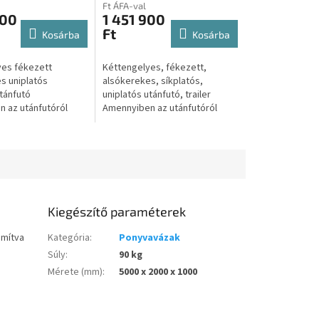
tréler,
utánfutó, tréler,
Ft ÁFA-val
utószállító
trailer/autószállító
900
1 451 900
Ft
Kosárba
Kosárba
es fékezett
Kéttengelyes, fékezett,
s uniplatós
alsókerekes, síkplatós,
utánfutó
uniplatós utánfutó, trailer
 az utánfutóról
Amennyiben az utánfutóról
nlatot kérne úgy
csak Árajánlatot kérne úgy
 az alábbi gombra:
kattintson az alábbi gombra:...
 kérek A...
Kiegészítő paraméterek
ámítva
Kategória
:
Ponyvavázak
Súly
:
90 kg
Mérete (mm)
:
5000 x 2000 x 1000