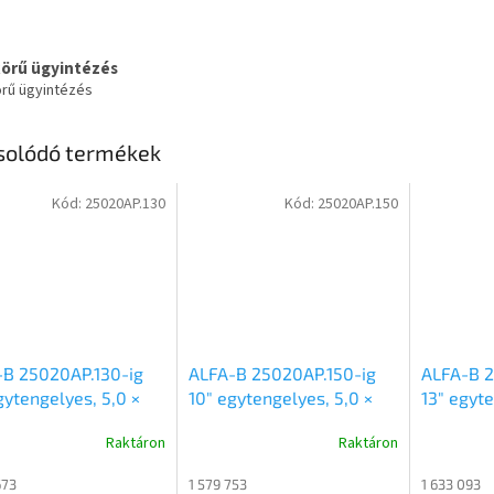
körű ügyintézés
örű ügyintézés
solódó termékek
Kód:
25020AP.130
Kód:
25020AP.150
-B 25020AP.130-ig
ALFA-B 25020AP.150-ig
ALFA-B 2
gytengelyes, 5,0 ×
10″ egytengelyes, 5,0 ×
13″ egyte
 méretű, 1300kg
2,0m méretű, 1500kg
2,0m mér
Raktáron
Raktáron
ett alsókerekes
fékezett alsókerekes
fékezett
atós síkplatós
uniplatós síkplatós
uniplatós
673
1 579 753
1 633 093