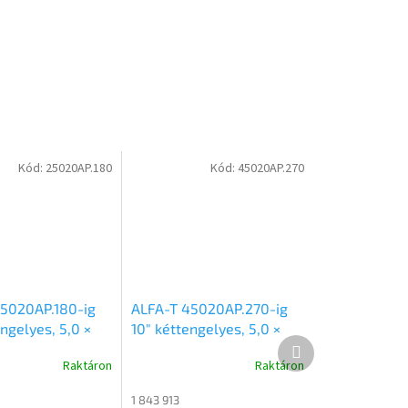
Kód:
25020AP.180
Kód:
45020AP.270
5020AP.180-ig
ALFA-T 45020AP.270-ig
ngelyes, 5,0 ×
10″ kéttengelyes, 5,0 ×
Következő
etű, 1800kg
2,0m méretű, 2700kg
termék
Raktáron
Raktáron
 alsókerekes
fékezett, alsókerekes,
 síkplatós
síkplatós, uniplatós
1 843 913