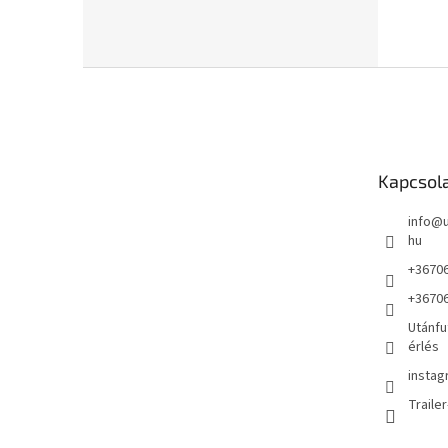
L
á
b
l
é
Kapcsol
c
info
@
hu
+3670
+3670
Utánfu
érlés
instag
Traile