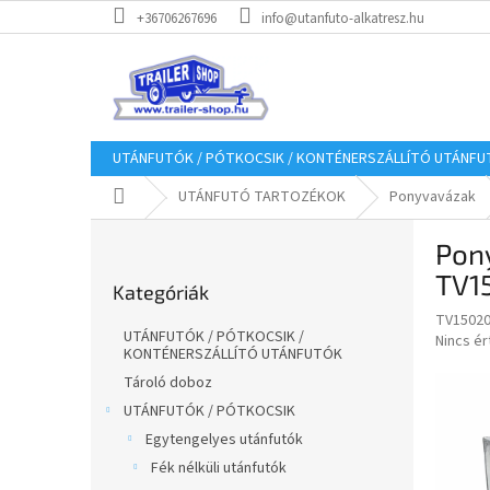
Ugrás
+36706267696
info@utanfuto-alkatresz.hu
a
fő
tartalomhoz
UTÁNFUTÓK / PÓTKOCSIK / KONTÉNERSZÁLLÍTÓ UTÁNF
Kezdőlap
UTÁNFUTÓ TARTOZÉKOK
Ponyvavázak
O
Pon
l
Kategóriák
d
TV1
Kategóriák
átugrása
a
TV1502
l
UTÁNFUTÓK / PÓTKOCSIK /
A
Nincs é
s
KONTÉNERSZÁLLÍTÓ UTÁNFUTÓK
termék
ó
átlagos
Tároló doboz
p
értékel
UTÁNFUTÓK / PÓTKOCSIK
a
5-
Egytengelyes utánfutók
ből
n
0,0
Fék nélküli utánfutók
e
csillag.