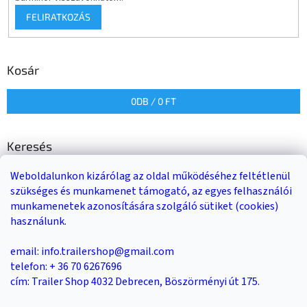
FELIRATKOZÁS
Kosár
0
DB /
0 FT
Keresés
Weboldalunkon kizárólag az oldal működéséhez feltétlenül
KERESÉS
szükséges és munkamenet támogató, az egyes felhasználói
munkamenetek azonosítására szolgáló sütiket (cookies)
használunk.
Trailer-Shop
Trailer Rent
3-as sz. link
email: info.trailershop@gmail.com
telefon: + 36 70 6267696
cím: Trailer Shop 4032 Debrecen, Böszörményi út 175.