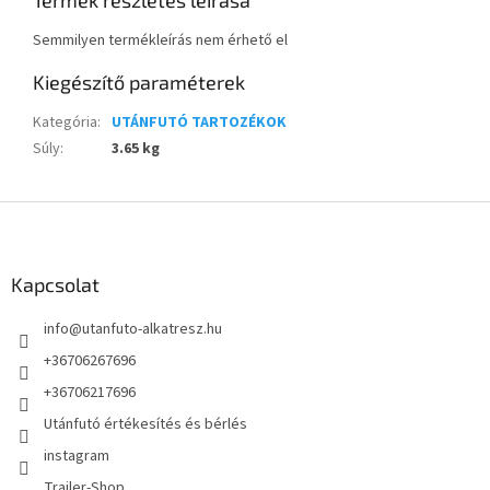
Termék részletes leírása
Semmilyen termékleírás nem érhető el
Kiegészítő paraméterek
Kategória
:
UTÁNFUTÓ TARTOZÉKOK
Súly
:
3.65 kg
L
á
b
l
Kapcsolat
é
info
@
utanfuto-alkatresz.hu
c
+36706267696
+36706217696
Utánfutó értékesítés és bérlés
instagram
Trailer-Shop