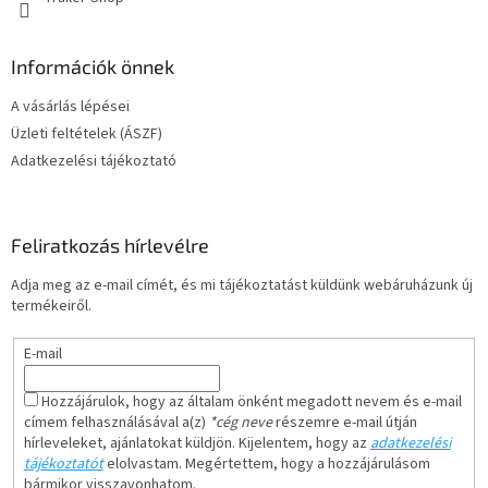
Információk önnek
A vásárlás lépései
Üzleti feltételek (ÁSZF)
Adatkezelési tájékoztató
Feliratkozás hírlevélre
Adja meg az e-mail címét, és mi tájékoztatást küldünk webáruházunk új
termékeiről.
E-mail
Hozzájárulok, hogy az általam önként megadott nevem és e-mail
címem felhasználásával a(z)
*cég neve
részemre e-mail útján
hírleveleket, ajánlatokat küldjön. Kijelentem, hogy az
adatkezelési
tájékoztatót
elolvastam. Megértettem, hogy a hozzájárulásom
bármikor visszavonhatom.