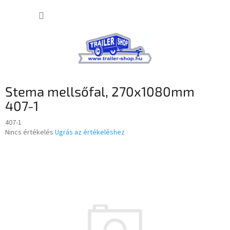
Ugrás
KOSÁR
a
fő
tartalomhoz
Stema mellsőfal, 270x1080mm
407-1
407-1
A
Nincs értékelés
Ugrás az értékeléshez
termék
átlagos
értékelése
5-
ből
0,0
csillag.