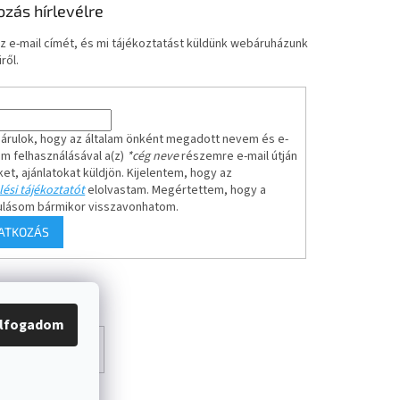
ozás hírlevélre
z e-mail címét, és mi tájékoztatást küldünk webáruházunk
ről.
árulok, hogy az általam önként megadott nevem és e-
em felhasználásával a(z)
*cég neve
részemre e-mail útján
ket, ajánlatokat küldjön. Kijelentem, hogy az
ési tájékoztatót
elolvastam. Megértettem, hogy a
ulásom bármikor visszavonhatom.
RATKOZÁS
lfogadom