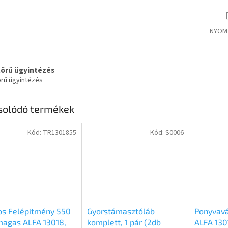
NYOM
körű ügyintézés
örű ügyintézés
solódó termékek
Kód:
TR1301855
Kód:
S0006
os Felépítmény 550
Gyorstámasztóláb
Ponyvavá
agas ALFA 13018,
komplett, 1 pár (2db
ALFA 130