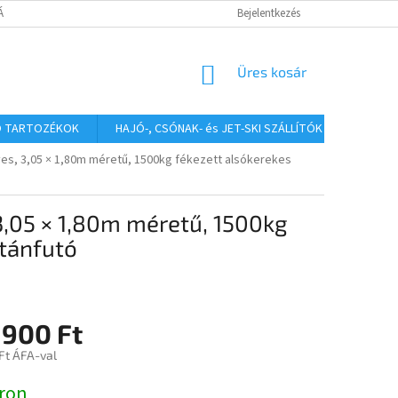
TÁJÉKOZTATÓ
Bejelentkezés
KOSÁR
Üres kosár
Ó TARTOZÉKOK
HAJÓ-, CSÓNAK- és JET-SKI SZÁLLÍTÓK
HAJÓS
yes, 3,05 × 1,80m méretű, 1500kg fékezett alsókerekes
3,05 × 1,80m méretű, 1500kg
utánfutó
 900 Ft
Ft ÁFA-val
:
ron