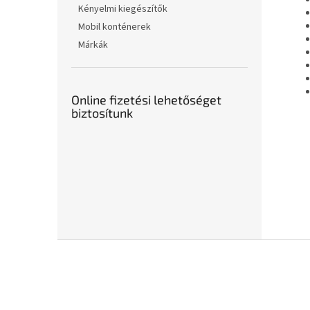
Kényelmi kiegészítők
Mobil konténerek
Márkák
Online fizetési lehetőséget
biztosítunk
L
á
b
l
é