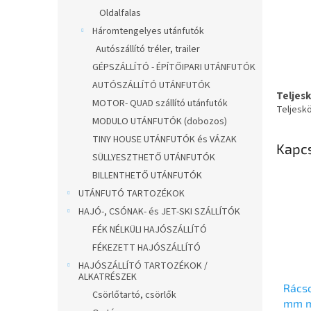
Oldalfalas
Háromtengelyes utánfutók
Autószállító tréler, trailer
GÉPSZÁLLÍTÓ - ÉPÍTŐIPARI UTÁNFUTÓK
AUTÓSZÁLLÍTÓ UTÁNFUTÓK
Teljes
MOTOR- QUAD szállító utánfutók
Teljesk
MODULO UTÁNFUTÓK (dobozos)
TINY HOUSE UTÁNFUTÓK és VÁZAK
Kapc
SÜLLYESZTHETŐ UTÁNFUTÓK
BILLENTHETŐ UTÁNFUTÓK
UTÁNFUTÓ TARTOZÉKOK
HAJÓ-, CSÓNAK- és JET-SKI SZÁLLÍTÓK
FÉK NÉLKÜLI HAJÓSZÁLLÍTÓ
FÉKEZETT HAJÓSZÁLLÍTÓ
HAJÓSZÁLLÍTÓ TARTOZÉKOK /
ALKATRÉSZEK
Rács
Csörlőtartó, csörlők
mm m