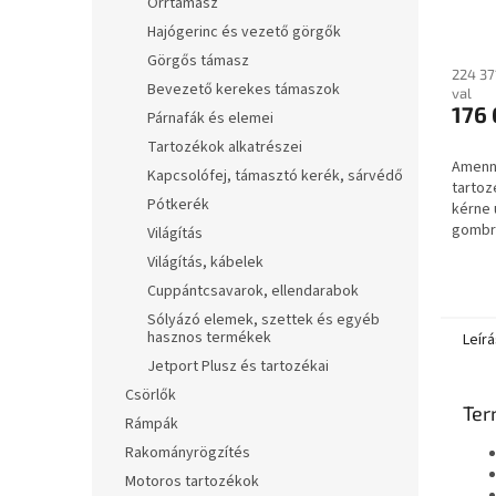
Orrtámasz
2301
Hajógerinc és vezető görgők
után
Görgős támasz
224 37
Bevezető kerekes támaszok
val
176 
Párnafák és elemei
Tartozékok alkatrészei
Amenny
Kapcsolófej, támasztó kerék, sárvédő
tartoz
Pótkerék
kérne 
gombra
Világítás
gombra
Világítás, kábelek
másik 
Cuppántcsavarok, ellendarabok
Sólyázó elemek, szettek és egyéb
hasznos termékek
Leírá
Jetport Plusz és tartozékai
Csörlők
Ter
Rámpák
Rakományrögzítés
Motoros tartozékok