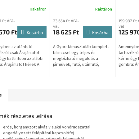
8, 43018
konzol szükséges még a
utánfutó
Raktáron
Raktáron
futóhoz TR1301855
fix oldalfalas kivitel
esetében) S0006
1 Ft ÁFA-
23 654 Ft ÁFA-
159 982 Ft 
val
val
670 Ft
18 625 Ft
125 970
Kosárba
Kosárba
iben az utánfutó
A Gyorstámasztóláb komplett
Amennyiben
ékról csak Árajánlatot
bilinccsel egy teljes és
tartozékról
úgy kattintson az alábbi
megbízható megoldás a
kérne úgy k
: Árajánlatot kérek A
járművek, futó, utánfutó,
gombra: Ár
 kattintva átirányítjuk a
pótkocsi, trailer,
gombra katt
weboldalunkra, ahol...
vontatmányok stabilizálására. A
másik webol
csomag egy pár...
s
mék részletes leírása
erős, horganyzott alváz V alakú vonórudazattal
engedélyezett felépítésű kapcsolófej