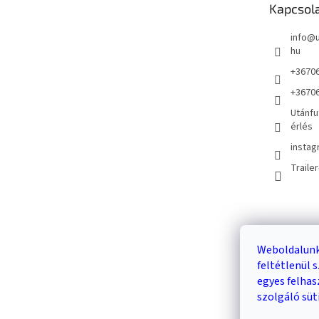
Kapcsol
c
info
@
hu
+3670
+3670
Utánfu
érlés
instag
Traile
Kosár
Weboldalunk
feltétlenül
0
egyes felha
szolgáló süt