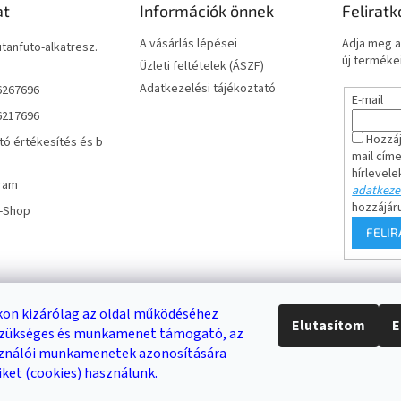
at
Információk önnek
Feliratk
A vásárlás lépései
Adja meg a
utanfuto-alkatresz.
új termékei
Üzleti feltételek (ÁSZF)
Adatkezelési tájékoztató
6267696
E-mail
6217696
Hozzáj
tó értékesítés és b
mail cím
hírlevele
ram
adatkezel
hozzájár
r-Shop
FELI
Keresés
on kizárólag az oldal működéséhez
Elutasítom
E
 szükséges és munkamenet támogató, az
DB /
0 FT
KERESÉS
sználói munkamenetek azonosítására
iket (cookies) használunk.