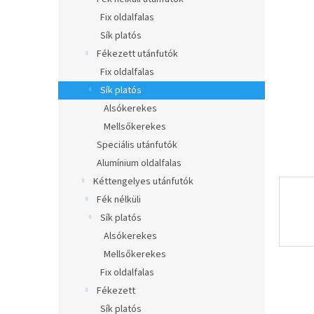
e
csillag.
l
Fix oldalfalas
Sík platós
Fékezett utánfutók
Fix oldalfalas
Sík platós
Alsókerekes
Mellsőkerekes
Speciális utánfutók
Alumínium oldalfalas
Kéttengelyes utánfutók
Fék nélküli
Sík platós
Alsókerekes
Mellsőkerekes
Fix oldalfalas
Fékezett
Sík platós