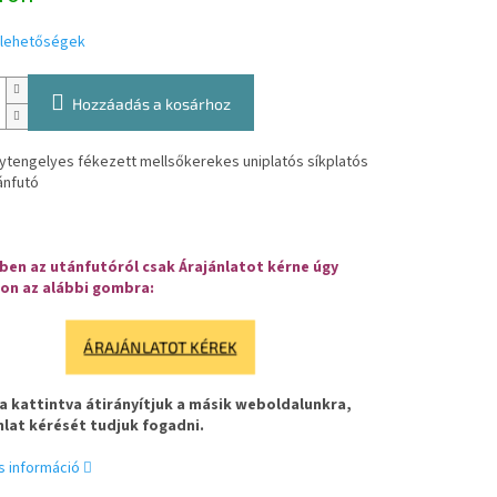
i lehetőségek
Hozzáadás a kosárhoz
ytengelyes fékezett mellsőkerekes uniplatós síkplatós
ánfutó
en az utánfutóról csak Árajánlatot kérne úgy
on az alábbi gombra:
ÁRAJÁNLATOT KÉREK
 kattintva átirányítjuk a másik weboldalunkra,
nlat kérését tudjuk fogadni.
s információ