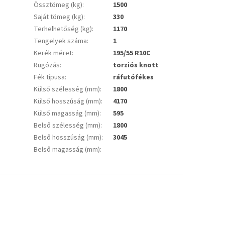
Össztömeg (kg)
:
1500
Saját tömeg (kg)
:
330
Terhelhetőség (kg)
:
1170
Tengelyek száma
:
1
Kerék méret
:
195/55 R10C
Rugózás
:
torziós knott
Fék típusa
:
ráfutófékes
Külső szélesség (mm)
:
1800
Külső hosszúság (mm)
:
4170
Külső magasság (mm)
:
595
Belső szélesség (mm)
:
1800
Belső hosszúság (mm)
:
3045
Belső magasság (mm)
: