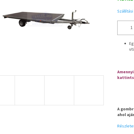
Szállítás
Eg
ut
Amennyib
kattints
A gombra
ahol ajá
Részlete