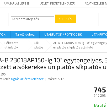
A VÁSÁRLÁS LÉPÉSEI
ÜZLETI FELTÉTELEK (ÁSZF)
ADATKEZELÉSI 
KERESÉS
UTÓK
Tároló doboz
UTÁNFUTÓK / PÓTKOCSIK
UTÁNFUT
Fékezett
Sík
ALFA-B 23018AP.150-ig 10″ egytengel
utánfutók
platós
uniplatós síkplatós utánfutó
-B 23018AP.150-ig 10″ egytengelyes, 
zett alsókerekes uniplatós síkplatós 
.150
rtékelés
Ugrás az értékeléshez
Márka:
ALFA
745
ése
947 293 
Egységár
Raktá