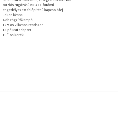
padló csúszásmentes, rétegelt falemezből
torziós rugózású KNOTT futómű
engedélyezett felépítésű kapcsolófej
Jokon lámpa
4 db rögzítőkampó
12 V-os villamos rendszer
13-pólusú adapter
10 ”-os kerék