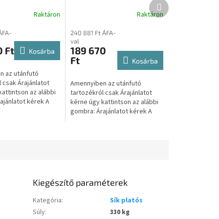
Következő
hoz TV13018100
utánfutóhoz TOP13018
termék
Raktáron
Raktáron
ÁFA-
240 881 Ft ÁFA-
val
 Ft
189 670
Kosárba
Ft
Kosárba
 az utánfutó
 csak Árajánlatot
Amennyiben az utánfutó
attintson az alábbi
tartozékról csak Árajánlatot
ajánlatot kérek A
kérne úgy kattintson az alábbi
intva átirányítjuk a
gombra: Árajánlatot kérek A
dalunkra, ahol...
gombra kattintva átirányítjuk a
másik weboldalunkra, ahol...
Kiegészítő paraméterek
Kategória
:
Sík platós
Súly
:
330 kg