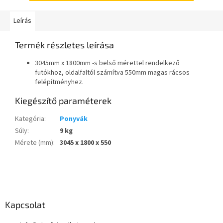
Leírás
Termék részletes leírása
3045mm x 1800mm -s belső mérettel rendelkező
futókhoz, oldalfaltól számítva 550mm magas rácsos
felépítményhez.
Kiegészítő paraméterek
Kategória
:
Ponyvák
Súly
:
9 kg
Mérete (mm)
:
3045 x 1800 x 550
L
á
b
l
Kapcsolat
é