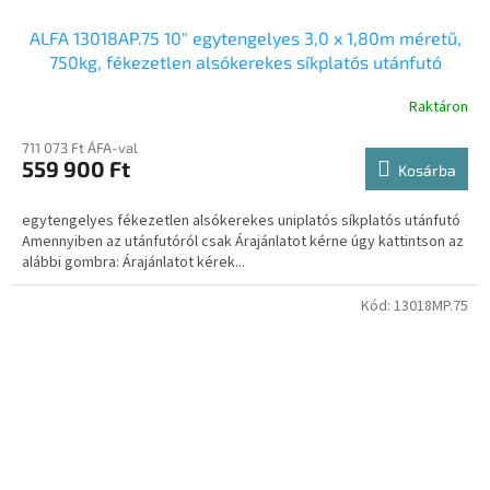
ALFA 13018AP.75 10" egytengelyes 3,0 x 1,80m méretű,
750kg, fékezetlen alsókerekes síkplatós utánfutó
Raktáron
711 073 Ft ÁFA-val
559 900 Ft
Kosárba
egytengelyes fékezetlen alsókerekes uniplatós síkplatós utánfutó
Amennyiben az utánfutóról csak Árajánlatot kérne úgy kattintson az
alábbi gombra: Árajánlatot kérek...
Kód:
13018MP.75