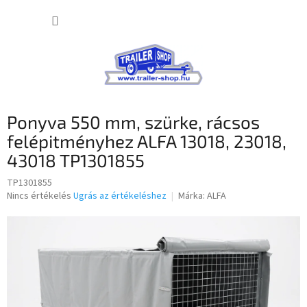
Ugrás
KOSÁR
a
fő
tartalomhoz
Ponyva 550 mm, szürke, rácsos
felépitményhez ALFA 13018, 23018,
43018 TP1301855
TP1301855
A
Nincs értékelés
Ugrás az értékeléshez
Márka:
ALFA
termék
átlagos
értékelése
5-
ből
0,0
csillag.