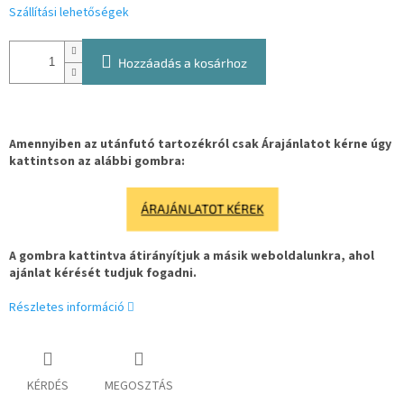
Szállítási lehetőségek
Hozzáadás a kosárhoz
Amennyiben az utánfutó tartozékról csak Árajánlatot kérne úgy
kattintson az alábbi gombra:
ÁRAJÁNLATOT KÉREK
A gombra kattintva átirányítjuk a másik weboldalunkra, ahol
ajánlat kérését tudjuk fogadni.
Részletes információ
KÉRDÉS
MEGOSZTÁS