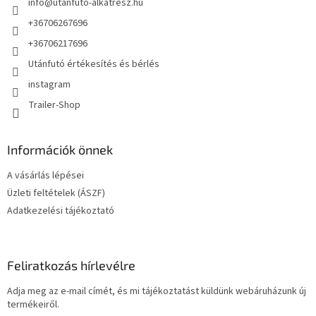
info
@
utanfuto-alkatresz.hu
c
+36706267696
+36706217696
Utánfutó értékesítés és bérlés
instagram
Trailer-Shop
Információk önnek
A vásárlás lépései
Üzleti feltételek (ÁSZF)
Adatkezelési tájékoztató
Feliratkozás hírlevélre
Adja meg az e-mail címét, és mi tájékoztatást küldünk webáruházunk új
termékeiről.