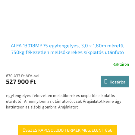
ALFA 13018MP.75 egytengelyes, 3,0 x 1,80m méretű,
750kg fékezetlen mellsőkerekes síkplatós utánfutó
Raktáron
670 433 Ft ÁFA-val
527 900 Ft
Kosárba
egytengelyes fékezetlen mellsőkerekes uniplatós síkplatós
utánfutó Amennyiben az utánfutóról csak Árajánlatot kérne úgy
kattintson az alábbi gombra: Árajánlatot...
ÖSSZES KAPCSOLÓDÓ TERMÉK MEGJELENÍTÉSE