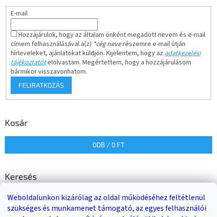
E-mail
Hozzájárulok, hogy az általam önként megadott nevem és e-mail
címem felhasználásával a(z)
*cég neve
részemre e-mail útján
hírleveleket, ajánlatokat küldjön. Kijelentem, hogy az
adatkezelési
tájékoztatót
elolvastam. Megértettem, hogy a hozzájárulásom
bármikor visszavonhatom.
FELIRATKOZÁS
Kosár
0
DB /
0 FT
Keresés
Weboldalunkon kizárólag az oldal működéséhez feltétlenül
KERESÉS
szükséges és munkamenet támogató, az egyes felhasználói