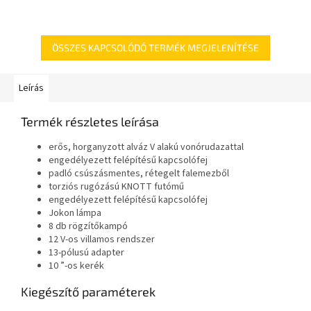
ÖSSZES KAPCSOLÓDÓ TERMÉK MEGJELENÍTÉSE
Leírás
Termék részletes leírása
erős, horganyzott alváz V alakú vonórudazattal
engedélyezett felépítésű kapcsolófej
padló csúszásmentes, rétegelt falemezből
torziós rugózású KNOTT futómű
engedélyezett felépítésű kapcsolófej
Jokon lámpa
8 db rögzítőkampó
12 V-os villamos rendszer
13-pólusú adapter
10 ”-os kerék
Kiegészítő paraméterek