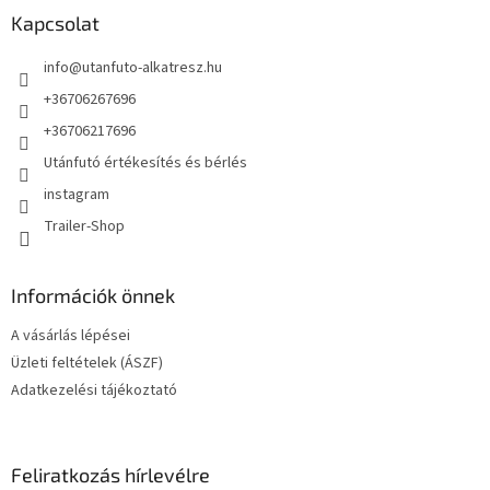
l
Kapcsolat
é
info
@
utanfuto-alkatresz.hu
c
+36706267696
+36706217696
Utánfutó értékesítés és bérlés
instagram
Trailer-Shop
Információk önnek
A vásárlás lépései
Üzleti feltételek (ÁSZF)
Adatkezelési tájékoztató
Feliratkozás hírlevélre