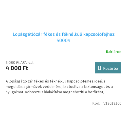
Lopásgátlózár fékes és féknélküli kapcsolófejhez
S0004
Raktáron
5 080 Ft ÁFA-val
4 000 Ft
Kosárba
A lopásgátló zár fékes és féknélküli kapcsolófejhez ideális
megoldás a járművek védelmére, biztosítva a biztonságot és a
nyugalmat. Robosztus kialakítása megnehezíti a betörést,...
Kód:
TV13018100