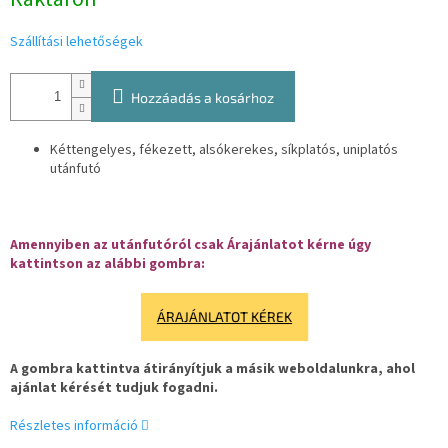
Szállítási lehetőségek
Hozzáadás a kosárhoz
Kéttengelyes, fékezett, alsókerekes, síkplatós, uniplatós
utánfutó
Amennyiben az utánfutóról csak Árajánlatot kérne úgy
kattintson az alábbi gombra:
ÁRAJÁNLATOT KÉREK
A gombra kattintva átirányítjuk a másik weboldalunkra, ahol
ajánlat kérését tudjuk fogadni.
Részletes információ