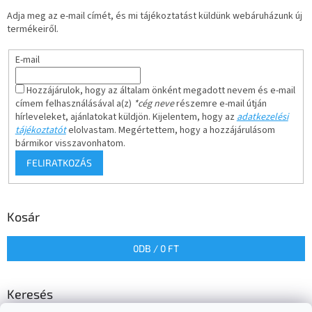
Adja meg az e-mail címét, és mi tájékoztatást küldünk webáruházunk új
termékeiről.
E-mail
Hozzájárulok, hogy az általam önként megadott nevem és e-mail
címem felhasználásával a(z)
*cég neve
részemre e-mail útján
hírleveleket, ajánlatokat küldjön. Kijelentem, hogy az
adatkezelési
tájékoztatót
elolvastam. Megértettem, hogy a hozzájárulásom
bármikor visszavonhatom.
FELIRATKOZÁS
Kosár
0
DB /
0 FT
Keresés