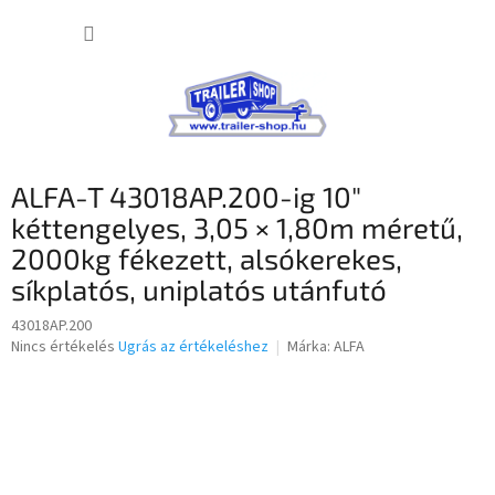
Ugrás
KOSÁR
a
fő
tartalomhoz
ALFA-T 43018AP.200-ig 10″
kéttengelyes, 3,05 × 1,80m méretű,
2000kg fékezett, alsókerekes,
síkplatós, uniplatós utánfutó
43018AP.200
A
Nincs értékelés
Ugrás az értékeléshez
Márka:
ALFA
termék
átlagos
értékelése
5-
ből
0,0
csillag.