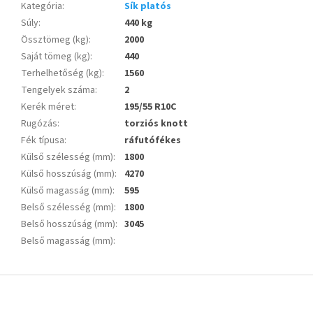
Kategória
:
Sík platós
Súly
:
440 kg
Össztömeg (kg)
:
2000
Saját tömeg (kg)
:
440
Terhelhetőség (kg)
:
1560
Tengelyek száma
:
2
Kerék méret
:
195/55 R10C
Rugózás
:
torziós knott
Fék típusa
:
ráfutófékes
Külső szélesség (mm)
:
1800
Külső hosszúság (mm)
:
4270
Külső magasság (mm)
:
595
Belső szélesség (mm)
:
1800
Belső hosszúság (mm)
:
3045
Belső magasság (mm)
:
L
á
b