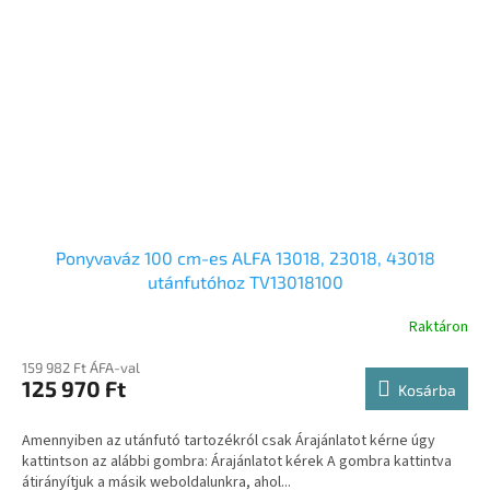
Ponyvaváz 100 cm-es ALFA 13018, 23018, 43018
utánfutóhoz TV13018100
Raktáron
159 982 Ft ÁFA-val
125 970 Ft
Kosárba
Amennyiben az utánfutó tartozékról csak Árajánlatot kérne úgy
kattintson az alábbi gombra: Árajánlatot kérek A gombra kattintva
átirányítjuk a másik weboldalunkra, ahol...