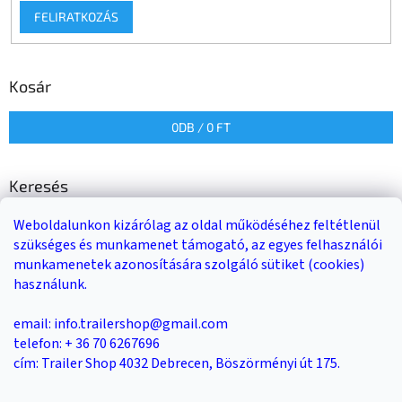
FELIRATKOZÁS
Kosár
0
DB /
0 FT
Keresés
Weboldalunkon kizárólag az oldal működéséhez feltétlenül
KERESÉS
szükséges és munkamenet támogató, az egyes felhasználói
munkamenetek azonosítására szolgáló sütiket (cookies)
használunk.
Trailer-Shop
Trailer Rent
3-as sz. link
email: info.trailershop@gmail.com
telefon: + 36 70 6267696
cím: Trailer Shop 4032 Debrecen, Böszörményi út 175.