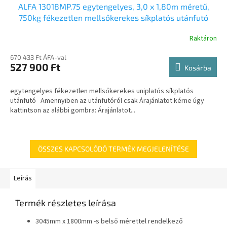
ALFA 13018MP.75 egytengelyes, 3,0 x 1,80m méretű,
750kg fékezetlen mellsőkerekes síkplatós utánfutó
Raktáron
670 433 Ft ÁFA-val
527 900 Ft
Kosárba
egytengelyes fékezetlen mellsőkerekes uniplatós síkplatós
utánfutó Amennyiben az utánfutóról csak Árajánlatot kérne úgy
kattintson az alábbi gombra: Árajánlatot...
ÖSSZES KAPCSOLÓDÓ TERMÉK MEGJELENÍTÉSE
Leírás
Termék részletes leírása
3045mm x 1800mm -s belső mérettel rendelkező