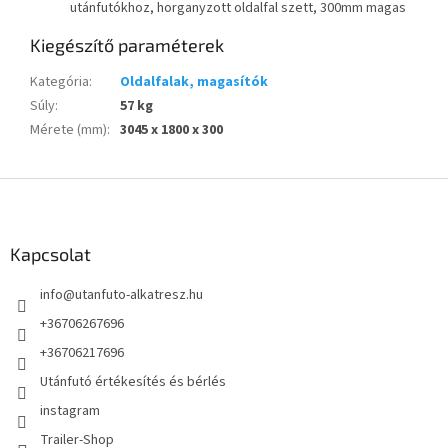
utánfutókhoz, horganyzott oldalfal szett, 300mm magas
Kiegészítő paraméterek
Kategória
:
Oldalfalak, magasítók
Súly
:
57 kg
Mérete (mm)
:
3045 x 1800 x 300
L
á
b
l
Kapcsolat
é
info
@
utanfuto-alkatresz.hu
c
+36706267696
+36706217696
Utánfutó értékesítés és bérlés
instagram
Trailer-Shop