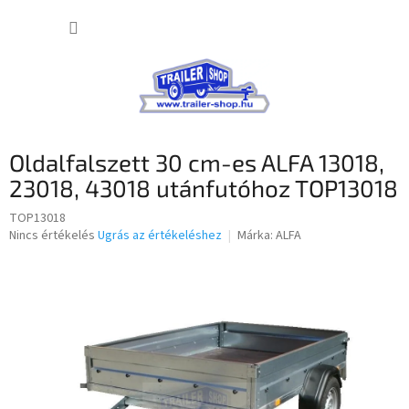
Ugrás
KOSÁR
a
fő
tartalomhoz
Oldalfalszett 30 cm-es ALFA 13018,
23018, 43018 utánfutóhoz TOP13018
TOP13018
A
Nincs értékelés
Ugrás az értékeléshez
Márka:
ALFA
termék
átlagos
értékelése
5-
ből
0,0
csillag.