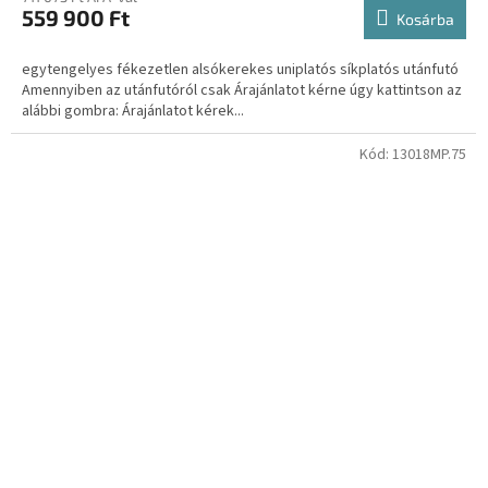
559 900 Ft
Kosárba
egytengelyes fékezetlen alsókerekes uniplatós síkplatós utánfutó
Amennyiben az utánfutóról csak Árajánlatot kérne úgy kattintson az
alábbi gombra: Árajánlatot kérek...
Kód:
13018MP.75