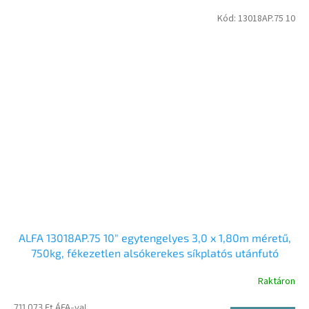
Kód:
13018AP.75 10
ALFA 13018AP.75 10" egytengelyes 3,0 x 1,80m méretű,
750kg, fékezetlen alsókerekes síkplatós utánfutó
Raktáron
711 073 Ft ÁFA-val