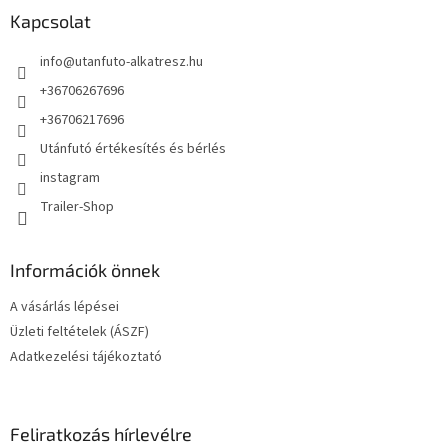
l
Kapcsolat
é
info
@
utanfuto-alkatresz.hu
c
+36706267696
+36706217696
Utánfutó értékesítés és bérlés
instagram
Trailer-Shop
Információk önnek
A vásárlás lépései
Üzleti feltételek (ÁSZF)
Adatkezelési tájékoztató
Feliratkozás hírlevélre