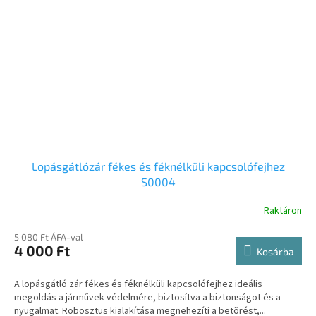
Lopásgátlózár fékes és féknélküli kapcsolófejhez
S0004
Raktáron
5 080 Ft ÁFA-val
4 000 Ft
Kosárba
A lopásgátló zár fékes és féknélküli kapcsolófejhez ideális
megoldás a járművek védelmére, biztosítva a biztonságot és a
nyugalmat. Robosztus kialakítása megnehezíti a betörést,...