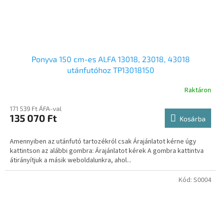
Ponyva 150 cm-es ALFA 13018, 23018, 43018
utánfutóhoz TP13018150
Raktáron
171 539 Ft ÁFA-val
135 070 Ft
Kosárba
Amennyiben az utánfutó tartozékról csak Árajánlatot kérne úgy
kattintson az alábbi gombra: Árajánlatot kérek A gombra kattintva
átirányítjuk a másik weboldalunkra, ahol...
Kód:
S0004