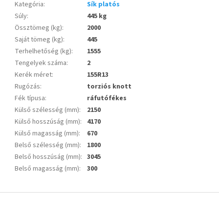
Kategória
:
Sík platós
Súly
:
445 kg
Össztömeg (kg)
:
2000
Saját tömeg (kg)
:
445
Terhelhetőség (kg)
:
1555
Tengelyek száma
:
2
Kerék méret
:
155R13
Rugózás
:
torziós knott
Fék típusa
:
ráfutófékes
Külső szélesség (mm)
:
2150
Külső hosszúság (mm)
:
4170
Külső magasság (mm)
:
670
Belső szélesség (mm)
:
1800
Belső hosszúság (mm)
:
3045
Belső magasság (mm)
:
300
L
á
b