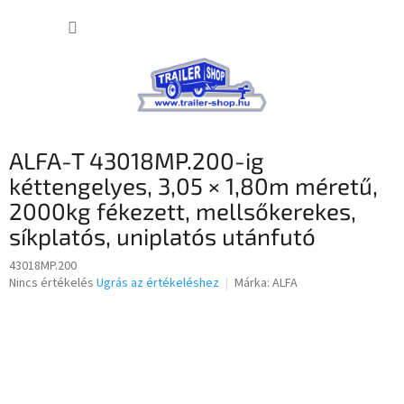
Ugrás
KOSÁR
a
fő
tartalomhoz
ALFA-T 43018MP.200-ig
kéttengelyes, 3,05 × 1,80m méretű,
2000kg fékezett, mellsőkerekes,
síkplatós, uniplatós utánfutó
43018MP.200
A
Nincs értékelés
Ugrás az értékeléshez
Márka:
ALFA
termék
átlagos
értékelése
5-
ből
0,0
csillag.