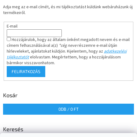
Adja meg az e-mail címét, és mi tájékoztatást küldünk webáruházunk új
termékeiről.
E-mail
Hozzájárulok, hogy az általam önként megadott nevem és e-mail
címem felhasználásával a(z)
*cég neve
részemre e-mail útján
hírleveleket, ajánlatokat küldjön. Kijelentem, hogy az
adatkezelési
tájékoztatót
elolvastam. Megértettem, hogy a hozzájárulásom
bármikor visszavonhatom.
FELIRATKOZÁS
Kosár
0
DB /
0 FT
Keresés