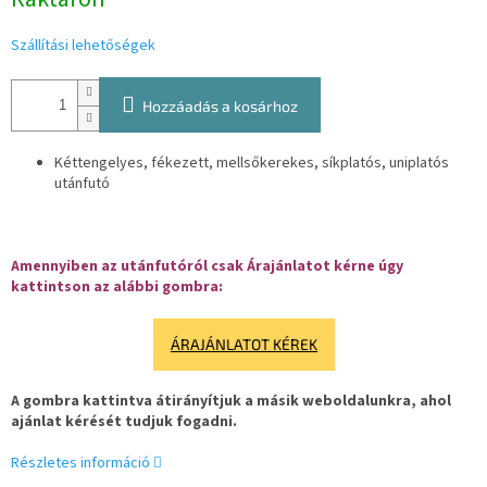
Szállítási lehetőségek
Hozzáadás a kosárhoz
Kéttengelyes, fékezett, mellsőkerekes, síkplatós, uniplatós
utánfutó
Amennyiben az utánfutóról csak Árajánlatot kérne úgy
kattintson az alábbi gombra:
ÁRAJÁNLATOT KÉREK
A gombra kattintva átirányítjuk a másik weboldalunkra, ahol
ajánlat kérését tudjuk fogadni.
Részletes információ