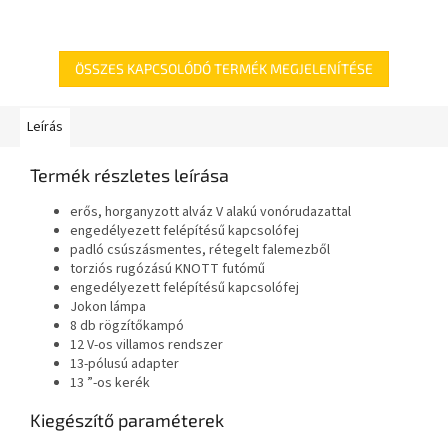
ÖSSZES KAPCSOLÓDÓ TERMÉK MEGJELENÍTÉSE
Leírás
Termék részletes leírása
erős, horganyzott alváz V alakú vonórudazattal
engedélyezett felépítésű kapcsolófej
padló csúszásmentes, rétegelt falemezből
torziós rugózású KNOTT futómű
engedélyezett felépítésű kapcsolófej
Jokon lámpa
8 db rögzítőkampó
12 V-os villamos rendszer
13-pólusú adapter
13 ”-os kerék
Kiegészítő paraméterek