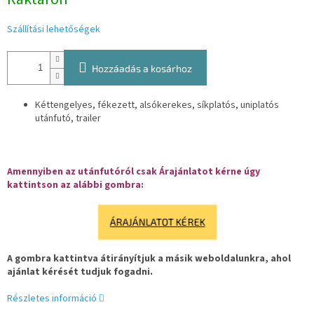
Szállítási lehetőségek
Hozzáadás a kosárhoz
Kéttengelyes, fékezett, alsókerekes, síkplatós, uniplatós
utánfutó, trailer
Amennyiben az utánfutóról csak Árajánlatot kérne úgy
kattintson az alábbi gombra:
ÁRAJÁNLATOT KÉREK
A gombra kattintva átirányítjuk a másik weboldalunkra, ahol
ajánlat kérését tudjuk fogadni.
Részletes információ