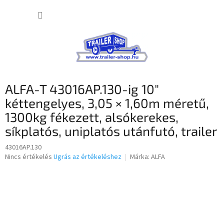
Ugrás
KOSÁR
a
fő
tartalomhoz
ALFA-T 43016AP.130-ig 10″
kéttengelyes, 3,05 × 1,60m méretű,
1300kg fékezett, alsókerekes,
síkplatós, uniplatós utánfutó, trailer
43016AP.130
A
Nincs értékelés
Ugrás az értékeléshez
Márka:
ALFA
termék
átlagos
értékelése
5-
ből
0,0
csillag.