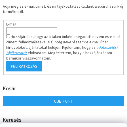
Adja meg az e-mail címét, és mi tájékoztatást küldünk webáruházunk új
termékeiről.
E-mail
Hozzájárulok, hogy az általam önként megadott nevem és e-mail
címem felhasználásával a(z)
*cég neve
részemre e-mail útján
hírleveleket, ajánlatokat küldjön. Kijelentem, hogy az
adatkezelési
tájékoztatót
elolvastam. Megértettem, hogy a hozzájárulásom
bármikor visszavonhatom.
FELIRATKOZÁS
Kosár
0
DB /
0 FT
Keresés