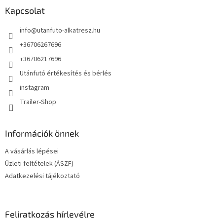
l
Kapcsolat
é
info
@
utanfuto-alkatresz.hu
c
+36706267696
+36706217696
Utánfutó értékesítés és bérlés
instagram
Trailer-Shop
Információk önnek
A vásárlás lépései
Üzleti feltételek (ÁSZF)
Adatkezelési tájékoztató
Feliratkozás hírlevélre