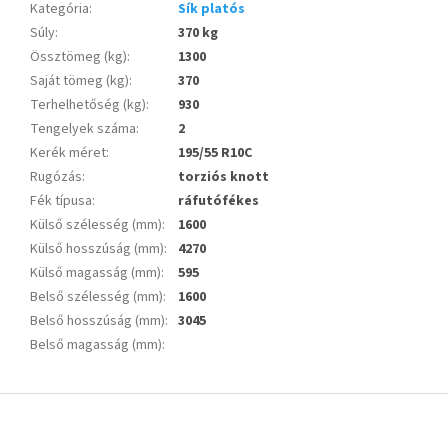
Kategória
:
Sík platós
Súly
:
370 kg
Össztömeg (kg)
:
1300
Saját tömeg (kg)
:
370
Terhelhetőség (kg)
:
930
Tengelyek száma
:
2
Kerék méret
:
195/55 R10C
Rugózás
:
torziós knott
Fék típusa
:
ráfutófékes
Külső szélesség (mm)
:
1600
Külső hosszúság (mm)
:
4270
Külső magasság (mm)
:
595
Belső szélesség (mm)
:
1600
Belső hosszúság (mm)
:
3045
Belső magasság (mm)
:
L
á
b