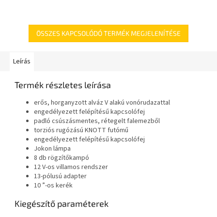
ÖSSZES KAPCSOLÓDÓ TERMÉK MEGJELENÍTÉSE
Leírás
Termék részletes leírása
erős, horganyzott alváz V alakú vonórudazattal
engedélyezett felépítésű kapcsolófej
padló csúszásmentes, rétegelt falemezből
torziós rugózású KNOTT futómű
engedélyezett felépítésű kapcsolófej
Jokon lámpa
8 db rögzítőkampó
12 V-os villamos rendszer
13-pólusú adapter
10 ”-os kerék
Kiegészítő paraméterek