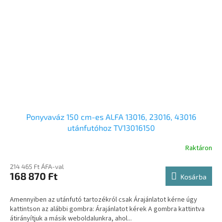
Ponyvaváz 150 cm-es ALFA 13016, 23016, 43016
utánfutóhoz TV13016150
Raktáron
214 465 Ft ÁFA-val
168 870 Ft
Kosárba
Amennyiben az utánfutó tartozékról csak Árajánlatot kérne úgy
kattintson az alábbi gombra: Árajánlatot kérek A gombra kattintva
átirányítjuk a másik weboldalunkra, ahol...