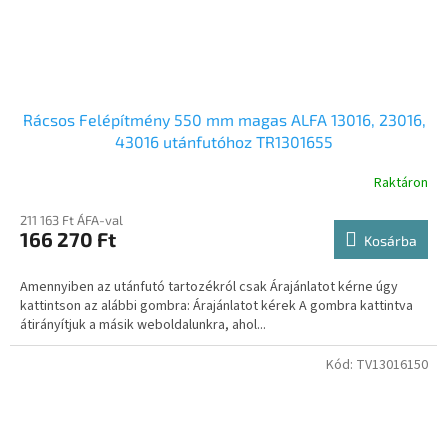
Rácsos Felépítmény 550 mm magas ALFA 13016, 23016,
43016 utánfutóhoz TR1301655
Raktáron
211 163 Ft ÁFA-val
166 270 Ft
Kosárba
Amennyiben az utánfutó tartozékról csak Árajánlatot kérne úgy
kattintson az alábbi gombra: Árajánlatot kérek A gombra kattintva
átirányítjuk a másik weboldalunkra, ahol...
Kód:
TV13016150