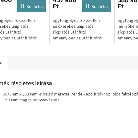
Ft
Ft
Kosárba
Kosárba
gelyes fékezetlen
egytengelyes fékezetlen
egytengel
rekes uniplatós
alsókerekes uniplatós
mellsőkere
tós utánfutó
síkplatós utánfutó
síkplatós 
iben az utánfutóról
Amennyiben az utánfutóról
Amennyiben
rajánlatot kérne úgy
csak Árajánlatot kérne úgy
csak Árajá
tson az alábbi gombra:
kattintson az alábbi gombra:
kattintson
atot kérek...
Árajánlatot kérek...
Árajánlatot.
s
mék részletes leírása
3045mm x 1600mm -s belső mérettel rendelkező futókhoz, oldalfaltól sz
1500mm magas ponyvavázhoz.