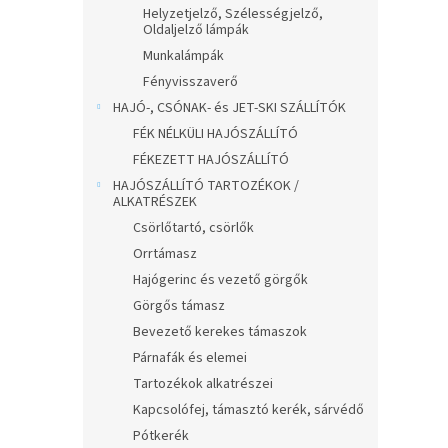
Helyzetjelző, Szélességjelző,
Oldaljelző lámpák
Munkalámpák
Fényvisszaverő
HAJÓ-, CSÓNAK- és JET-SKI SZÁLLÍTÓK
FÉK NÉLKÜLI HAJÓSZÁLLÍTÓ
FÉKEZETT HAJÓSZÁLLÍTÓ
HAJÓSZÁLLÍTÓ TARTOZÉKOK /
ALKATRÉSZEK
Csörlőtartó, csörlők
Orrtámasz
Hajógerinc és vezető görgők
Görgős támasz
Bevezető kerekes támaszok
Párnafák és elemei
Tartozékok alkatrészei
Kapcsolófej, támasztó kerék, sárvédő
Pótkerék