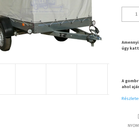
Amennyib
úgy katt
A gombra
ahol ajá
Részlete
NYOM