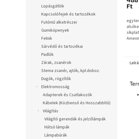
Ft
Lopásgátlók
Kapcsolófejek és tartozékok
egyten
Futómű alkatrészei
alsóke
Gumiköpenyek
síkpla
Felnik
Amenny
csak Á
Sárvédő és tartozékai
kattin
Padlók
Árajánl
Zárak, zsanérok
Leírá
Stema zsanér, ajtók, kpl.doboz.
Dugók, rögzítők
Ter
Elektromosság
Adapterek és Csatlakozók
Kábelek (Közbenső és Hosszabbító)
Világítás
Világító gerendák és jelzőlámpák
Hátsó lámpák
Lámpabúrák