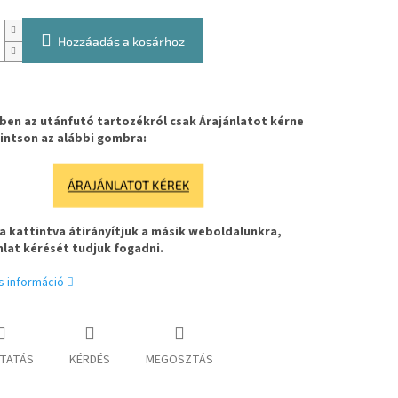
Hozzáadás a kosárhoz
en az utánfutó tartozékról csak Árajánlatot kérne
intson az alábbi gombra:
ÁRAJÁNLATOT KÉREK
 kattintva átirányítjuk a másik weboldalunkra,
nlat kérését tudjuk fogadni.
s információ
TATÁS
KÉRDÉS
MEGOSZTÁS