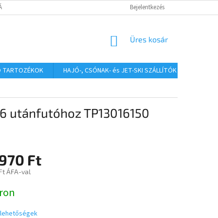
TÁJÉKOZTATÓ
Bejelentkezés
KOSÁR
Üres kosár
Ó TARTOZÉKOK
HAJÓ-, CSÓNAK- és JET-SKI SZÁLLÍTÓK
HAJÓS
16 utánfutóhoz TP13016150
970 Ft
Ft ÁFA-val
:
ron
i lehetőségek