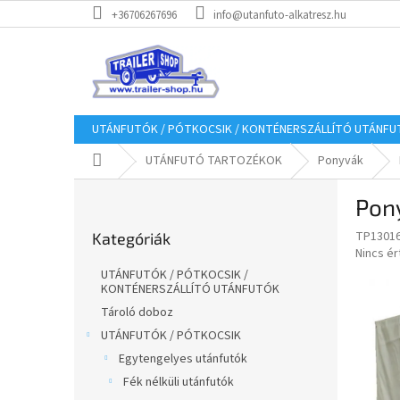
Ugrás
+36706267696
info@utanfuto-alkatresz.hu
a
fő
tartalomhoz
UTÁNFUTÓK / PÓTKOCSIK / KONTÉNERSZÁLLÍTÓ UTÁNF
Kezdőlap
UTÁNFUTÓ TARTOZÉKOK
Ponyvák
O
Pon
l
Kategóriák
d
TP1301
Kategóriák
átugrása
a
A
Nincs é
l
termék
UTÁNFUTÓK / PÓTKOCSIK /
s
átlagos
KONTÉNERSZÁLLÍTÓ UTÁNFUTÓK
értékel
ó
Tároló doboz
5-
p
UTÁNFUTÓK / PÓTKOCSIK
ből
a
0,0
Egytengelyes utánfutók
n
csillag.
Fék nélküli utánfutók
e