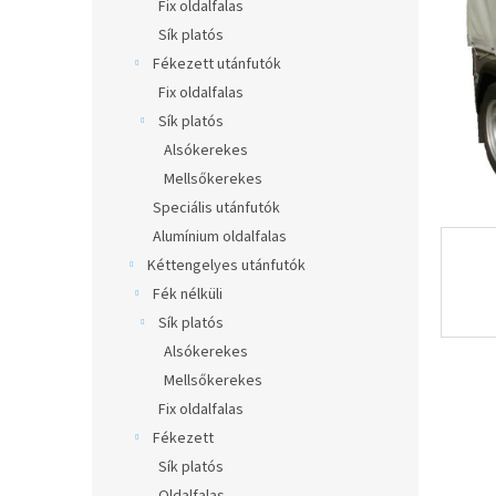
l
Fix oldalfalas
Sík platós
Fékezett utánfutók
Fix oldalfalas
Sík platós
Alsókerekes
Mellsőkerekes
Speciális utánfutók
Alumínium oldalfalas
Kéttengelyes utánfutók
Fék nélküli
Sík platós
Alsókerekes
Mellsőkerekes
Fix oldalfalas
Fékezett
Sík platós