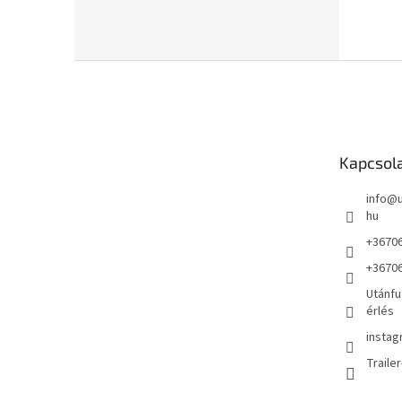
L
á
b
l
é
Kapcsol
c
info
@
hu
+3670
+3670
Utánfu
érlés
instag
Traile