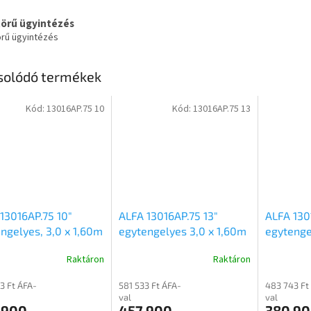
körű ügyintézés
örű ügyintézés
solódó termékek
Kód:
13016AP.75 10
Kód:
13016AP.75 13
13016AP.75 10"
ALFA 13016AP.75 13"
ALFA 130
ngelyes, 3,0 x 1,60m
egytengelyes 3,0 x 1,60m
egytenge
ű, 750kg,
méretű, 750kg,
méretű 7
Raktáron
Raktáron
etlen alsókerekes
fékezetlen alsókerekes
mellsőke
atós utánfutó
síkplatós utánfutó
utánfutó
3 Ft ÁFA-
581 533 Ft ÁFA-
483 743 Ft
val
val
 900
457 900
380 9