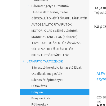
Oldalfalas
Háromtengelyes utánfutók
Teljes
Autószállító tréler, trailer
Teljesk
GÉPSZÁLLÍTÓ - ÉPÍTŐIPARI UTÁNFUTÓK
AUTÓSZÁLLÍTÓ UTÁNFUTÓK
Kapc
MOTOR- QUAD szállító utánfutók
MODULO UTÁNFUTÓK (dobozos)
TINY HOUSE UTÁNFUTÓK és VÁZAK
SÜLLYESZTHETŐ UTÁNFUTÓK
BILLENTHETŐ UTÁNFUTÓK
UTÁNFUTÓ TARTOZÉKOK
Támasztó kerekek, támasztó lábak
ALFA 
Oldalfalak, magasítók
egyte
Rácsos felépítmények
méret
Létravázak
fékez
Ponyvák
síkpl
620 90
Ponyvavázak
val
Pótkerekek
488