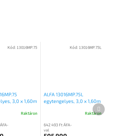
Kód:
13016MP.75
Kód:
13016MP.75L
16MP.75
ALFA 13016MP.75L
lyes, 3,0 x 1,60m
egytengelyes, 3,0 x 1,60m
Következő
50kg, fékezetlen
méretű 750kg, fékezetlen
termék
Raktáron
Raktáron
rekes síkplatós
mellsőkerekes laprugós
síkplatós utánfutó
 ÁFA-
642 493 Ft ÁFA-
val
00
505 900