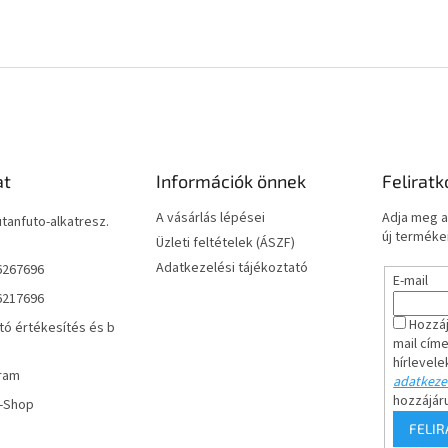
at
Információk önnek
Feliratk
A vásárlás lépései
Adja meg a
utanfuto-alkatresz.
új termékei
Üzleti feltételek (ÁSZF)
Adatkezelési tájékoztató
6267696
E-mail
6217696
Hozzáj
tó értékesítés és b
mail cím
hírlevele
ram
adatkezel
hozzájár
r-Shop
FELI