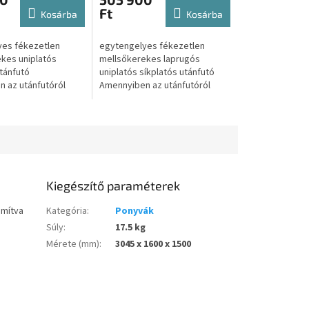
Ft
Kosárba
Kosárba
yes fékezetlen
egytengelyes fékezetlen
kes uniplatós
mellsőkerekes laprugós
utánfutó
uniplatós síkplatós utánfutó
 az utánfutóról
Amennyiben az utánfutóról
nlatot kérne úgy
csak Árajánlatot kérne úgy
 az alábbi gombra:
kattintson az alábbi gombra:...
..
Kiegészítő paraméterek
ámítva
Kategória
:
Ponyvák
Súly
:
17.5 kg
Mérete (mm)
:
3045 x 1600 x 1500