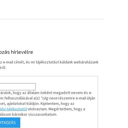
ozás hírlevélre
z e-mail címét, és mi tájékoztatást küldünk webáruházunk
ről.
árulok, hogy az általam önként megadott nevem és e-
em felhasználásával a(z)
*cég neve
részemre e-mail útján
ket, ajánlatokat küldjön. Kijelentem, hogy az
ési tájékoztatót
elolvastam. Megértettem, hogy a
ulásom bármikor visszavonhatom.
RATKOZÁS