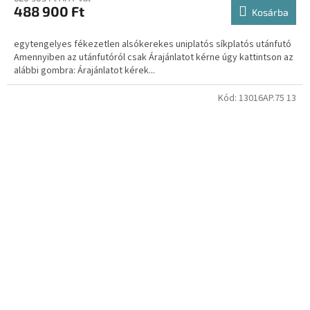
488 900 Ft
Kosárba
egytengelyes fékezetlen alsókerekes uniplatós síkplatós utánfutó
Amennyiben az utánfutóról csak Árajánlatot kérne úgy kattintson az
alábbi gombra: Árajánlatot kérek...
Kód:
13016AP.75 13