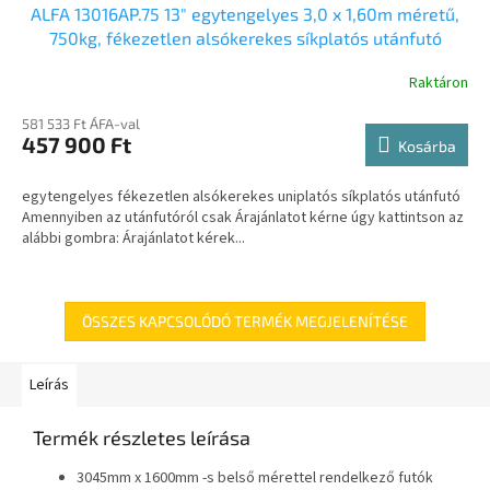
ALFA 13016AP.75 13" egytengelyes 3,0 x 1,60m méretű,
750kg, fékezetlen alsókerekes síkplatós utánfutó
Raktáron
581 533 Ft ÁFA-val
457 900 Ft
Kosárba
egytengelyes fékezetlen alsókerekes uniplatós síkplatós utánfutó
Amennyiben az utánfutóról csak Árajánlatot kérne úgy kattintson az
alábbi gombra: Árajánlatot kérek...
ÖSSZES KAPCSOLÓDÓ TERMÉK MEGJELENÍTÉSE
Leírás
Termék részletes leírása
3045mm x 1600mm -s belső mérettel rendelkező futók