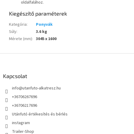
oldalfalához.
Kiegészítő paraméterek
Kategória
:
Ponyvák
Súly
:
3.6 kg
Mérete (mm)
:
3045 x 1600
L
á
b
l
Kapcsolat
é
info
@
utanfuto-alkatresz.hu
c
+36706267696
+36706217696
Utánfutó értékesítés és bérlés
instagram
Trailer-Shop