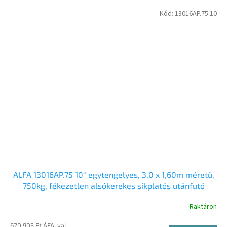
Kód:
13016AP.75 10
ALFA 13016AP.75 10" egytengelyes, 3,0 x 1,60m méretű,
750kg, fékezetlen alsókerekes síkplatós utánfutó
Raktáron
620 903 Ft ÁFA-val