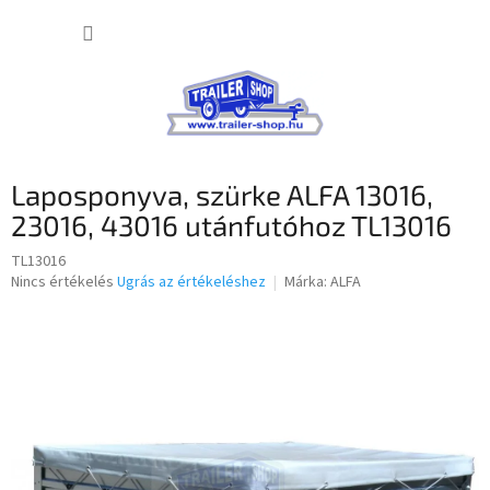
Ugrás
KOSÁR
a
fő
tartalomhoz
Laposponyva, szürke ALFA 13016,
23016, 43016 utánfutóhoz TL13016
TL13016
A
Nincs értékelés
Ugrás az értékeléshez
Márka:
ALFA
termék
átlagos
értékelése
5-
ből
0,0
csillag.