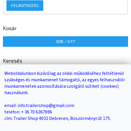
FELIRATKOZÁS
Kosár
0
DB /
0 FT
Keresés
Weboldalunkon kizárólag az oldal működéséhez feltétlenül
KERESÉS
szükséges és munkamenet támogató, az egyes felhasználói
munkamenetek azonosítására szolgáló sütiket (cookies)
használunk.
Trailer-Shop
Trailer Rent
3-as sz. link
email: info.trailershop@gmail.com
telefon: + 36 70 6267696
cím: Trailer Shop 4032 Debrecen, Böszörményi út 175.