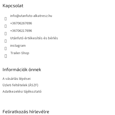
l
Kapcsolat
é
info
@
utanfuto-alkatresz.hu
c
+36706267696
+36706217696
Utánfutó értékesítés és bérlés
instagram
Trailer-Shop
Információk önnek
A vásárlás lépései
Üzleti feltételek (ÁSZF)
Adatkezelési tájékoztató
Feliratkozás hírlevélre