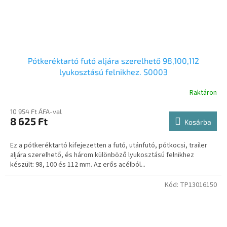
Pótkeréktartó futó aljára szerelhető 98,100,112
lyukosztású felnikhez. S0003
Raktáron
10 954 Ft ÁFA-val
8 625 Ft
Kosárba
Ez a pótkeréktartó kifejezetten a futó, utánfutó, pótkocsi, trailer
aljára szerelhető, és három különböző lyukosztású felnikhez
készült: 98, 100 és 112 mm. Az erős acélból...
Kód:
TP13016150