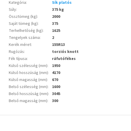
Kategória
:
Sík platós
Súly
:
375 kg
Össztömeg (kg)
:
2000
Saját tömeg (kg)
:
375
Terhelhetőség (kg)
:
1625
Tengelyek száma
:
2
Kerék méret
:
155R13
Rugózás
:
torziós knott
Fék típusa
:
ráfutófékes
Külső szélesség (mm)
:
1950
Külső hosszúság (mm)
:
4170
Külső magasság (mm)
:
670
Belső szélesség (mm)
:
1600
Belső hosszúság (mm)
:
3045
Belső magasság (mm)
:
300
L
á
b