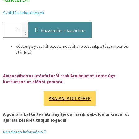
Szállítási lehetőségek
Hozzáadás a kosárhoz
Kéttengelyes, fékezett, mellsőkerekes, síkplatós, uniplatós
utánfutó
Amennyiben az utánfutóról csak Árajánlatot kérne úgy
kattintson az alábbi gombra:
ÁRAJÁNLATOT KÉREK
A gombra kattintva átirányítjuk a másik weboldalunkra, ahol
ajánlat kérését tudjuk fogadni.
Részletes információ