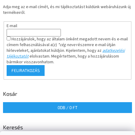
Adja meg az e-mail címét, és mi tájékoztatást küldünk webáruházunk új
termékeiről.
E-mail
Hozzájárulok, hogy az általam önként megadott nevem és e-mail
címem felhasználásával a(z)
*cég neve
részemre e-mail útján
hírleveleket, ajánlatokat küldjön. Kijelentem, hogy az
adatkezelési
tájékoztatót
elolvastam. Megértettem, hogy a hozzájárulásom
bármikor visszavonhatom.
FELIRATKOZÁS
Kosár
0
DB /
0 FT
Keresés