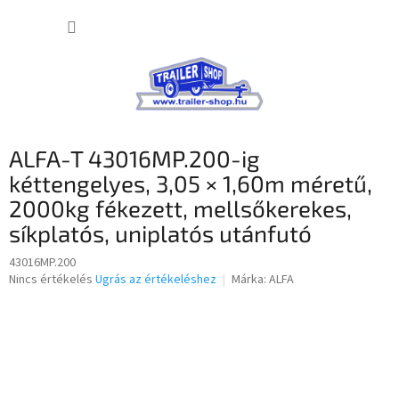
Ugrás
KOSÁR
a
fő
tartalomhoz
ALFA-T 43016MP.200-ig
kéttengelyes, 3,05 × 1,60m méretű,
2000kg fékezett, mellsőkerekes,
síkplatós, uniplatós utánfutó
43016MP.200
A
Nincs értékelés
Ugrás az értékeléshez
Márka:
ALFA
termék
átlagos
értékelése
5-
ből
0,0
csillag.