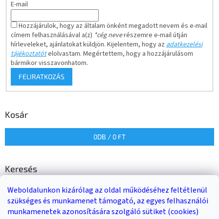
E-mail
Hozzájárulok, hogy az általam önként megadott nevem és e-mail
címem felhasználásával a(z)
*cég neve
részemre e-mail útján
hírleveleket, ajánlatokat küldjön. Kijelentem, hogy az
adatkezelési
tájékoztatót
elolvastam. Megértettem, hogy a hozzájárulásom
bármikor visszavonhatom.
FELIRATKOZÁS
Kosár
0
DB /
0 FT
Keresés
Weboldalunkon kizárólag az oldal működéséhez feltétlenül
KERESÉS
szükséges és munkamenet támogató, az egyes felhasználói
munkamenetek azonosítására szolgáló sütiket (cookies)