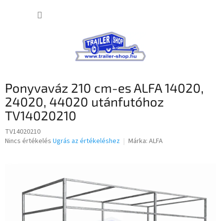
Ugrás
KOSÁR
a
fő
tartalomhoz
Ponyvaváz 210 cm-es ALFA 14020,
24020, 44020 utánfutóhoz
TV14020210
TV14020210
A
Nincs értékelés
Ugrás az értékeléshez
Márka:
ALFA
termék
átlagos
értékelése
5-
ből
0,0
csillag.