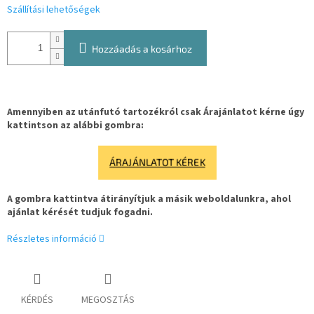
Szállítási lehetőségek
Hozzáadás a kosárhoz
Amennyiben az utánfutó tartozékról csak Árajánlatot kérne úgy
kattintson az alábbi gombra:
ÁRAJÁNLATOT KÉREK
A gombra kattintva átirányítjuk a másik weboldalunkra, ahol
ajánlat kérését tudjuk fogadni.
Részletes információ
KÉRDÉS
MEGOSZTÁS