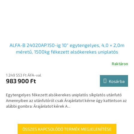
ALFA-B 24020AP.150-ig 10″ egytengelyes, 4,0 × 2,0m
méretű, 1500kg fékezett alsókerekes uniplatós
síkplatós utánfutó trailer, tréler és autószállító tréler
Raktáron
1 249 553 Ft ÁFA-val
983 900 Ft
Kosárba
Egytengelyes fékezett alsókerekes uniplatós síkplatós utánfutó
Amennyiben az utánfutóról csak Árajánlatot kérne úgy kattintson az
alábbi gombra: Árajánlatot kérek A...
ÖSSZES KAPCSOLÓDÓ TERMÉK MEGJELENÍTÉSE