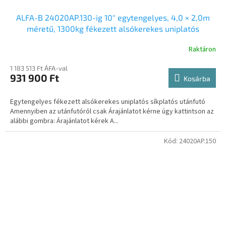
ALFA-B 24020AP.130-ig 10″ egytengelyes, 4,0 × 2,0m
méretű, 1300kg fékezett alsókerekes uniplatós
síkplatós utánfutó trailer, tréler
Raktáron
1 183 513 Ft ÁFA-val
931 900 Ft
Kosárba
Egytengelyes fékezett alsókerekes uniplatós síkplatós utánfutó
Amennyiben az utánfutóról csak Árajánlatot kérne úgy kattintson az
alábbi gombra: Árajánlatot kérek A...
Kód:
24020AP.150