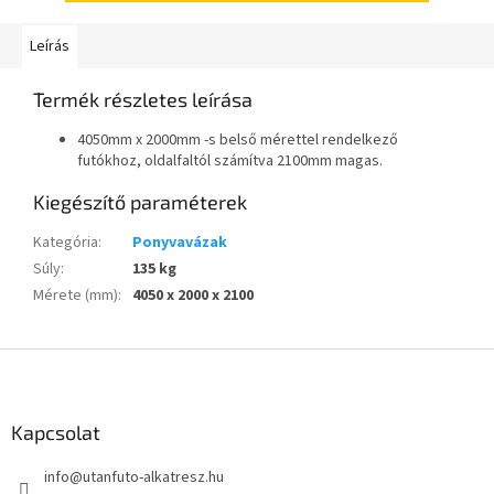
Leírás
Termék részletes leírása
4050mm x 2000mm -s belső mérettel rendelkező
futókhoz, oldalfaltól számítva 2100mm magas.
Kiegészítő paraméterek
Kategória
:
Ponyvavázak
Súly
:
135 kg
Mérete (mm)
:
4050 x 2000 x 2100
L
á
b
l
Kapcsolat
é
info
@
utanfuto-alkatresz.hu
c