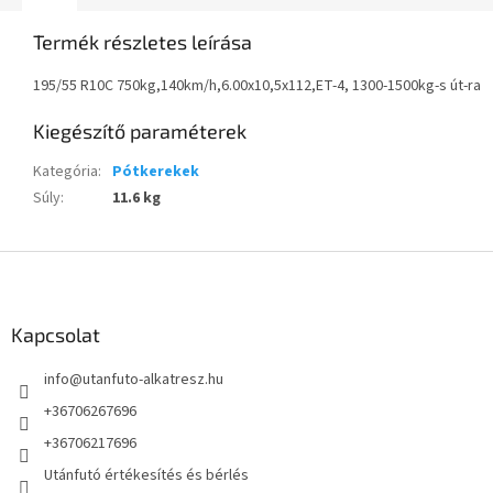
Termék részletes leírása
195/55 R10C 750kg,140km/h,6.00x10,5x112,ET-4, 1300-1500kg-s út-ra
Kiegészítő paraméterek
Kategória
:
Pótkerekek
Súly
:
11.6 kg
L
á
b
l
Kapcsolat
é
info
@
utanfuto-alkatresz.hu
c
+36706267696
+36706217696
Utánfutó értékesítés és bérlés