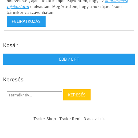
hírleveleket, ajánlatokat küldjön. Kijelentem, hogy az
adatkezelési
tájékoztatót
elolvastam. Megértettem, hogy a hozzájárulásom
bármikor visszavonhatom.
FELIRATKOZÁS
Kosár
0
DB /
0 FT
Keresés
KERESÉS
Trailer-Shop
Trailer Rent
3-as sz. link