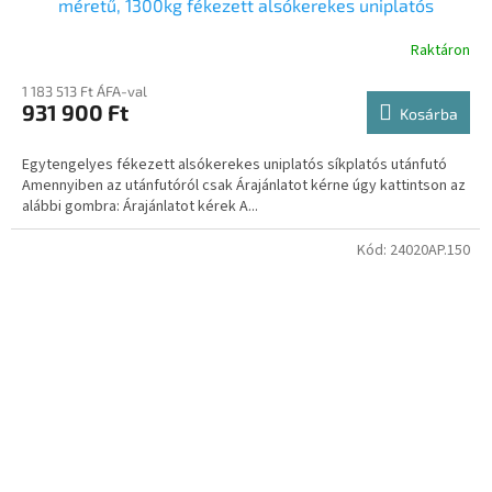
méretű, 1300kg fékezett alsókerekes uniplatós
síkplatós utánfutó trailer, tréler
Raktáron
1 183 513 Ft ÁFA-val
931 900 Ft
Kosárba
Egytengelyes fékezett alsókerekes uniplatós síkplatós utánfutó
Amennyiben az utánfutóról csak Árajánlatot kérne úgy kattintson az
alábbi gombra: Árajánlatot kérek A...
Kód:
24020AP.150