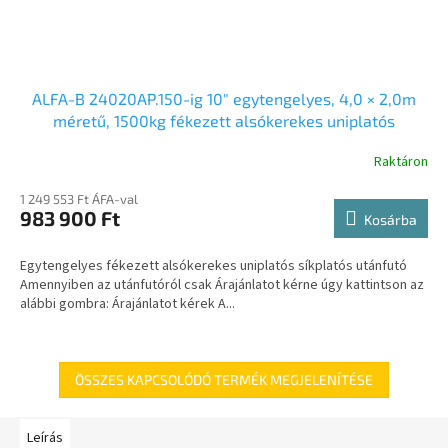
ALFA-B 24020AP.150-ig 10″ egytengelyes, 4,0 × 2,0m
méretű, 1500kg fékezett alsókerekes uniplatós
síkplatós utánfutó trailer, tréler és autószállító tréler
Raktáron
1 249 553 Ft ÁFA-val
983 900 Ft
Kosárba
Egytengelyes fékezett alsókerekes uniplatós síkplatós utánfutó
Amennyiben az utánfutóról csak Árajánlatot kérne úgy kattintson az
alábbi gombra: Árajánlatot kérek A...
ÖSSZES KAPCSOLÓDÓ TERMÉK MEGJELENÍTÉSE
Leírás