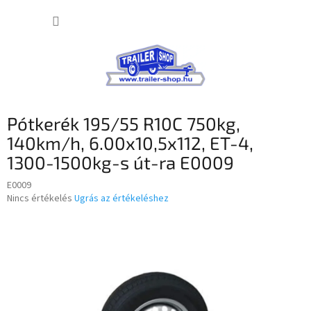
Ugrás
KOSÁR
a
fő
tartalomhoz
Pótkerék 195/55 R10C 750kg,
140km/h, 6.00x10,5x112, ET-4,
1300-1500kg-s út-ra E0009
E0009
A
Nincs értékelés
Ugrás az értékeléshez
termék
átlagos
értékelése
5-
ből
0,0
csillag.