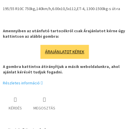
195/55 R10C 750kg,140km/h,6.00x10,5x112,ET-4, 1300-1500kg-s út-ra
Amennyiben az utánfutó tartozékról csak Árajánlatot kérne úgy
kattintson az alábbi gombra:
ÁRAJÁNLATOT KÉREK
A gombra kattintva átirányítjuk a másik weboldalunkra, ahol
ajánlat kérését tudjuk fogadni.
Részletes információ
KÉRDÉS
MEGOSZTÁS