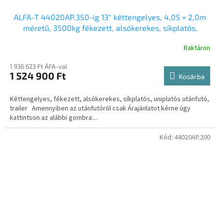
ALFA-T 44020AP.350-ig 13″ kéttengelyes, 4,05 × 2,0m
méretű, 3500kg fékezett, alsókerekes, síkplatós,
uniplatós utánfutó, trailer, tréler
Raktáron
1 936 623 Ft ÁFA-val
1 524 900 Ft
Kosárba
Kéttengelyes, fékezett, alsókerekes, síkplatós, uniplatós utánfutó,
trailer Amennyiben az utánfutóról csak Árajánlatot kérne úgy
kattintson az alábbi gombra:...
Kód:
44020AP.200