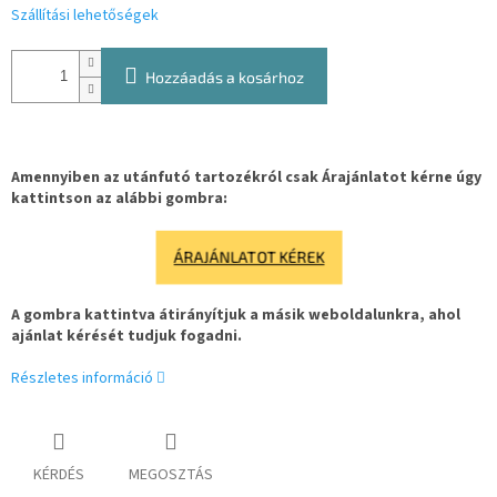
Szállítási lehetőségek
Hozzáadás a kosárhoz
Amennyiben az utánfutó tartozékról csak Árajánlatot kérne úgy
kattintson az alábbi gombra:
ÁRAJÁNLATOT KÉREK
A gombra kattintva átirányítjuk a másik weboldalunkra, ahol
ajánlat kérését tudjuk fogadni.
Részletes információ
KÉRDÉS
MEGOSZTÁS