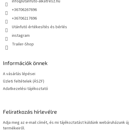
info
@
utanfuto-alkatresz.hu
c
+36706267696
+36706217696
Utánfutó értékesítés és bérlés
instagram
Trailer-Shop
Információk önnek
A vásárlás lépései
Üzleti feltételek (ÁSZF)
Adatkezelési tájékoztató
Feliratkozás hírlevélre
Adja meg az e-mail címét, és mi tájékoztatást küldünk webáruházunk új
termékeiről.