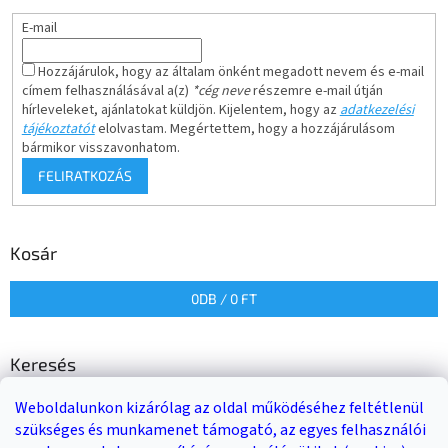
E-mail
Hozzájárulok, hogy az általam önként megadott nevem és e-mail
címem felhasználásával a(z)
*cég neve
részemre e-mail útján
hírleveleket, ajánlatokat küldjön. Kijelentem, hogy az
adatkezelési
tájékoztatót
elolvastam. Megértettem, hogy a hozzájárulásom
bármikor visszavonhatom.
FELIRATKOZÁS
Kosár
0
DB /
0 FT
Keresés
Weboldalunkon kizárólag az oldal működéséhez feltétlenül
KERESÉS
szükséges és munkamenet támogató, az egyes felhasználói