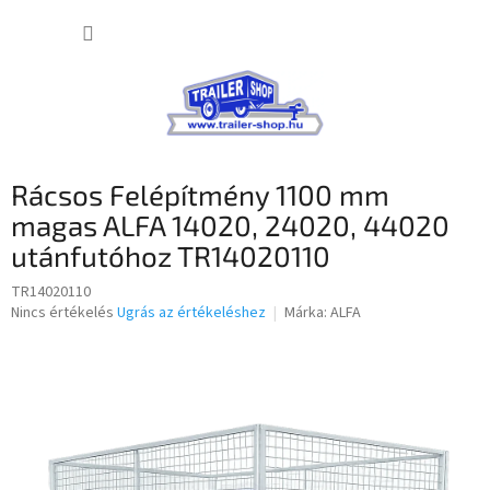
Ugrás
KOSÁR
a
fő
tartalomhoz
Rácsos Felépítmény 1100 mm
magas ALFA 14020, 24020, 44020
utánfutóhoz TR14020110
TR14020110
A
Nincs értékelés
Ugrás az értékeléshez
Márka:
ALFA
termék
átlagos
értékelése
5-
ből
0,0
csillag.