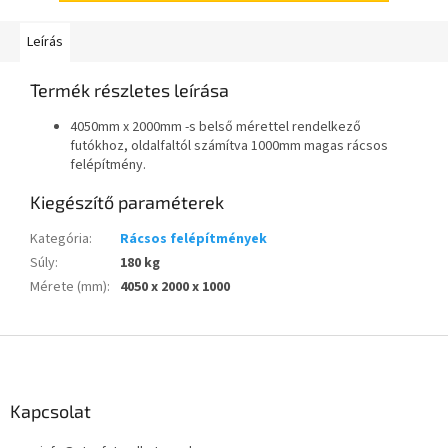
Leírás
Termék részletes leírása
4050mm x 2000mm -s belső mérettel rendelkező
futókhoz, oldalfaltól számítva 1000mm magas rácsos
felépítmény.
Kiegészítő paraméterek
Kategória
:
Rácsos felépítmények
Súly
:
180 kg
Mérete (mm)
:
4050 x 2000 x 1000
L
á
b
l
Kapcsolat
é