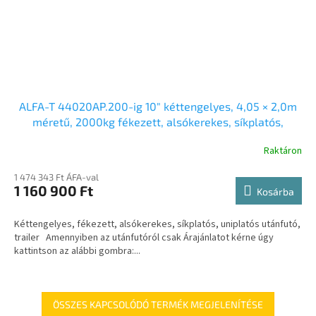
ALFA-T 44020AP.200-ig 10″ kéttengelyes, 4,05 × 2,0m
méretű, 2000kg fékezett, alsókerekes, síkplatós,
uniplatós utánfutó, tréler, trailer/autószállító
Raktáron
1 474 343 Ft ÁFA-val
1 160 900 Ft
Kosárba
Kéttengelyes, fékezett, alsókerekes, síkplatós, uniplatós utánfutó,
trailer Amennyiben az utánfutóról csak Árajánlatot kérne úgy
kattintson az alábbi gombra:...
ÖSSZES KAPCSOLÓDÓ TERMÉK MEGJELENÍTÉSE